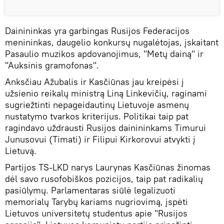
Dainininkas yra garbingas Rusijos Federacijos
menininkas, daugelio konkursų nugalėtojas, įskaitant
Pasaulio muzikos apdovanojimus, "Metų dainą" ir
"Auksinis gramofonas".
Anksčiau Ažubalis ir Kasčiūnas jau kreipėsi į
užsienio reikalų ministrą Liną Linkevičių, raginami
sugriežtinti nepageidautinų Lietuvoje asmenų
nustatymo tvarkos kriterijus. Politikai taip pat
ragindavo uždrausti Rusijos dainininkams Timurui
Junusovui (Timati) ir Filipui Kirkorovui atvykti į
Lietuvą.
Partijos TS-LKD narys Laurynas Kasčiūnas žinomas
dėl savo rusofobiškos pozicijos, taip pat radikalių
pasiūlymų. Parlamentaras siūlė legalizuoti
memorialų Tarybų kariams nugriovimą, įspėti
Lietuvos universitetų studentus apie "Rusijos