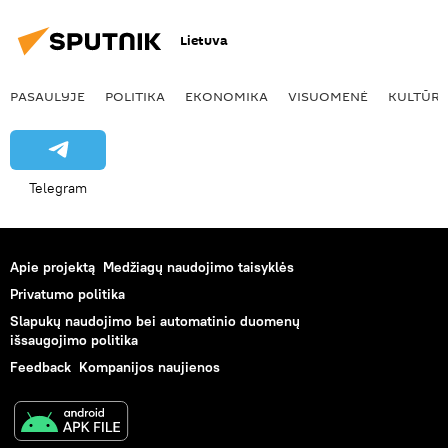
Lietuva
PASAULYJE
POLITIKA
EKONOMIKA
VISUOMENĖ
KULTŪR
Telegram
Apie projektą
Medžiagų naudojimo taisyklės
Privatumo politika
Slapukų naudojimo bei automatinio duomenų
išsaugojimo politika
Feedback
Kompanijos naujienos