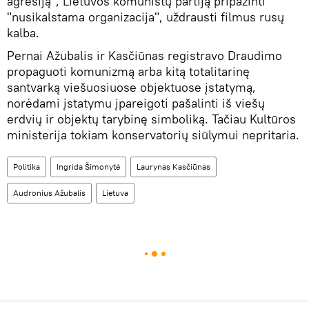
agresiją", Lietuvos komunistų partiją pripažinti
"nusikalstama organizacija", uždrausti filmus rusų
kalba.
Pernai Ažubalis ir Kasčiūnas registravo Draudimo
propaguoti komunizmą arba kitą totalitarinę
santvarką viešuosiuose objektuose įstatymą,
norėdami įstatymu įpareigoti pašalinti iš viešų
erdvių ir objektų tarybinę simboliką. Tačiau Kultūros
ministerija tokiam konservatorių siūlymui nepritaria.
Politika
Ingrida Šimonytė
Laurynas Kasčiūnas
Audronius Ažubalis
Lietuva