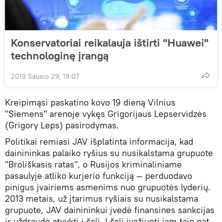
Konservatoriai reikalauja ištirti "Huawei"
technologinę įrangą
2019 Sausio 29, 19:07
Kreipimąsi paskatino kovo 19 dieną Vilnius
"Siemens" arenoje vykęs Grigorijaus Lepservidzės
(Grigory Leps) pasirodymas.
Politikai remiasi JAV išplatinta informacija, kad
dainininkas palaiko ryšius su nusikalstama grupuote
"Broliškasis ratas", o Rusijos kriminaliniame
pasaulyje atliko kurjerio funkciją — perduodavo
pinigus įvairiems asmenims nuo grupuotės lyderių.
2013 metais, už įtarimus ryšiais su nusikalstama
grupuote, JAV dainininkui įvedė finansines sankcijas
ir uždraudė atvykti į šalį. Į šalį įvažiuoti jam taip pat