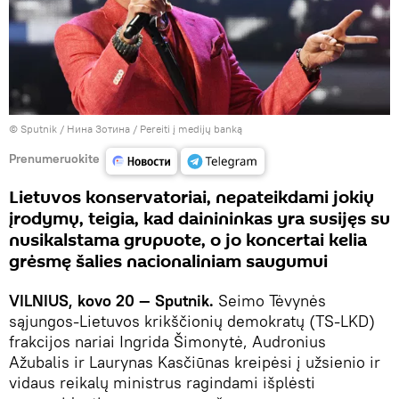
© Sputnik / Нина Зотина
/
Pereiti į medijų banką
Prenumeruokite
Lietuvos konservatoriai, nepateikdami jokių
įrodymų, teigia, kad dainininkas yra susijęs su
nusikalstama grupuote, o jo koncertai kelia
grėsmę šalies nacionaliniam saugumui
VILNIUS, kovo 20 — Sputnik.
Seimo Tėvynės
sąjungos-Lietuvos krikščionių demokratų (TS-LKD)
frakcijos nariai Ingrida Šimonytė, Audronius
Ažubalis ir Laurynas Kasčiūnas kreipėsi į užsienio ir
vidaus reikalų ministrus ragindami išplėsti