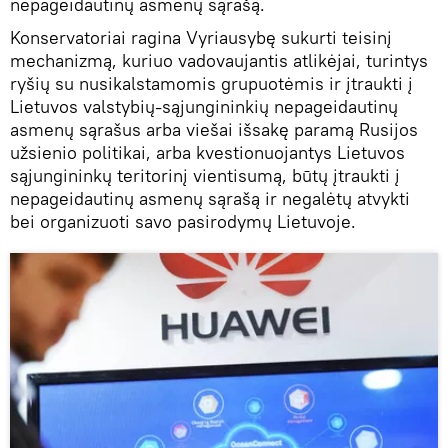
nepageidautinų asmenų sąrašą.
Konservatoriai ragina Vyriausybę sukurti teisinį
mechanizmą, kuriuo vadovaujantis atlikėjai, turintys
ryšių su nusikalstamomis grupuotėmis ir įtraukti į
Lietuvos valstybių-sąjungininkių nepageidautinų
asmenų sąrašus arba viešai išsakę paramą Rusijos
užsienio politikai, arba kvestionuojantys Lietuvos
sąjungininkų teritorinį vientisumą, būtų įtraukti į
nepageidautinų asmenų sąrašą ir negalėtų atvykti
bei organizuoti savo pasirodymų Lietuvoje.