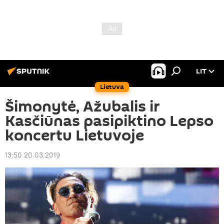
LIT
Lietuva
Šimonytė, Ažubalis ir
Kasčiūnas pasipiktino Lepso
koncertu Lietuvoje
13:50 20.03.2019