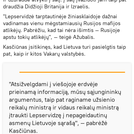
draudžia Didžioji Britanija ir Izraelis.
"Lepservidzė tarptautinėje žiniasklaidoje dažnai
vadinamas vienu mėgstamiausių Rusijos mafijos
atlikėjų. Pabrėžiu, kad tai nėra išimtis — Rusijoje
apstu tokių atlikėjų", — teigė Ažubalis.
Kasčiūnas įsitikinęs, kad Lietuva turi pasielgtis taip
pat, kaip ir kitos Vakarų valstybės.
"Atsižvelgdami į viešojoje erdvėje
prieinamą informaciją, mūsų sąjungininkų
argumentus, taip pat raginame užsienio
reikalų ministrą ir vidaus reikalų ministrą
įtraukti Lepservidzę į nepageidautinų
asmenų Lietuvoje sąrašą", — pabrėžė
Kasčiūnas.