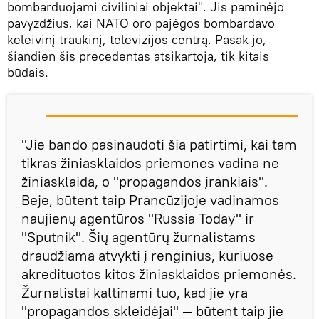
bombarduojami civiliniai objektai". Jis paminėjo
pavyzdžius, kai NATO oro pajėgos bombardavo
keleivinį traukinį, televizijos centrą. Pasak jo,
šiandien šis precedentas atsikartoja, tik kitais
būdais.
"Jie bando pasinaudoti šia patirtimi, kai tam
tikras žiniasklaidos priemones vadina ne
žiniasklaida, o "propagandos įrankiais".
Beje, būtent taip Prancūzijoje vadinamos
naujienų agentūros "Russia Today" ir
"Sputnik". Šių agentūrų žurnalistams
draudžiama atvykti į renginius, kuriuose
akredituotos kitos žiniasklaidos priemonės.
Žurnalistai kaltinami tuo, kad jie yra
"propagandos skleidėjai" — būtent taip jie