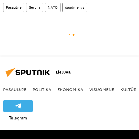
Pasaulyje
Serbija
NATO
šaudmenys
Lietuva
PASAULYJE
POLITIKA
EKONOMIKA
VISUOMENĖ
KULTŪR
Telegram