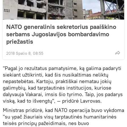
NATO generalinis sekretorius paaiškino
serbams Jugoslavijos bombardavimo
priežastis
2018 Spalio 8, 08:55
"Pagal jo rezultatus pamatysime, ką galima padaryti
siekiant užtikrinti, kad šis nusikaltimas neliktų
nepastebėtas. Kartoju, praktiškai nematau jokių
galimybių, kad tarptautinės institucijos, kuriose
dalyvauja Vakarai, imsis šio tyrimo. Taip, jos padarys
viską, kad to išvengtų", — pridūrė Lavrovas.
Ministras pridūrė, kad NATO operacija buvo vykdoma
"su ypač žiauriais visų tarptautinės humanitarinės
teisės principų pažeidimais, nes buvo