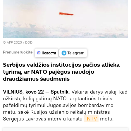
© AFP 2023 / DOD
Prenumeruokite
Serbijos valdžios institucijos pačios atlieka
tyrimą, ar NATO pajėgos naudojo
draudžiamus šaudmenis
VILNIUS, kovo 22 — Sputnik.
Vakarai darys viską, kad
užkirstų kelią galimų NATO tarptautinės teisės
pažeidimų tyrimui Jugoslavijos bombardavimo
metu, sakė Rusijos užsienio reikalų ministras
Sergejus Lavrovas interviu kanalui
 NTV
metu.