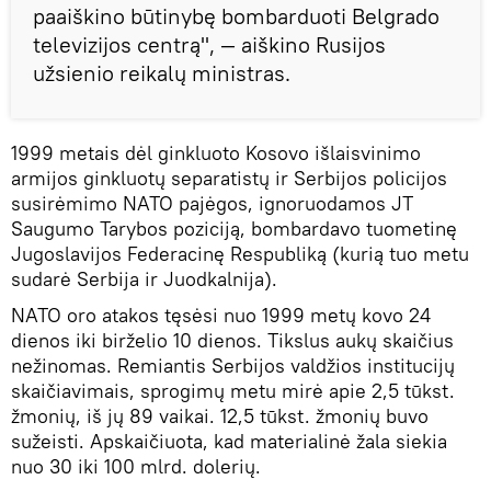
paaiškino būtinybę bombarduoti Belgrado
televizijos centrą", — aiškino Rusijos
užsienio reikalų ministras.
1999 metais dėl ginkluoto Kosovo išlaisvinimo
armijos ginkluotų separatistų ir Serbijos policijos
susirėmimo NATO pajėgos, ignoruodamos JT
Saugumo Tarybos poziciją, bombardavo tuometinę
Jugoslavijos Federacinę Respubliką (kurią tuo metu
sudarė Serbija ir Juodkalnija).
NATO oro atakos tęsėsi nuo 1999 metų kovo 24
dienos iki birželio 10 dienos. Tikslus aukų skaičius
nežinomas. Remiantis Serbijos valdžios institucijų
skaičiavimais, sprogimų metu mirė apie 2,5 tūkst.
žmonių, iš jų 89 vaikai. 12,5 tūkst. žmonių buvo
sužeisti. Apskaičiuota, kad materialinė žala siekia
nuo 30 iki 100 mlrd. dolerių.