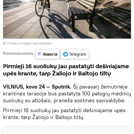
©
Vilniaus miesto savivaldybė
Prenumeruokite
Pirmieji 16 suoliukų jau pastatyti dešiniajame
upės krante, tarp Žaliojo ir Baltojo tiltų
VILNIUS, kovo 24 — Sputnik.
Šį pavasarį žemutinėje
krantinės terasoje bus pastatyta 100 patogių medinių
suoliukų su atlošais, praneša sostinės savivaldybė.
Pirmieji 16 suoliukų jau pastatyti dešiniajame upės
krante, tarp Žaliojo ir Baltojo tiltų.