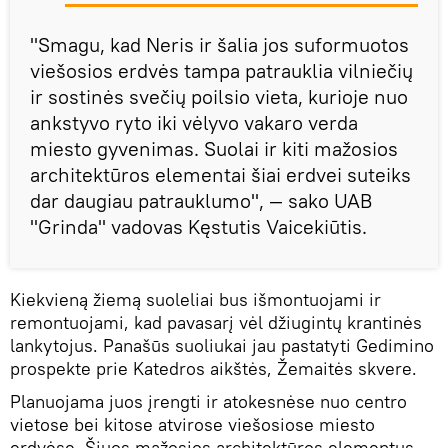
"Smagu, kad Neris ir šalia jos suformuotos
viešosios erdvės tampa patrauklia vilniečių
ir sostinės svečių poilsio vieta, kurioje nuo
ankstyvo ryto iki vėlyvo vakaro verda
miesto gyvenimas. Suolai ir kiti mažosios
architektūros elementai šiai erdvei suteiks
dar daugiau patrauklumo", — sako UAB
"Grinda" vadovas Kęstutis Vaicekiūtis.
Kiekvieną žiemą suoleliai bus išmontuojami ir
remontuojami, kad pavasarį vėl džiugintų krantinės
lankytojus. Panašūs suoliukai jau pastatyti Gedimino
prospekte prie Katedros aikštės, Žemaitės skvere.
Planuojama juos įrengti ir atokesnėse nuo centro
vietose bei kitose atvirose viešosiose miesto
erdvėse. Šiuos mažosios architektūros elementus