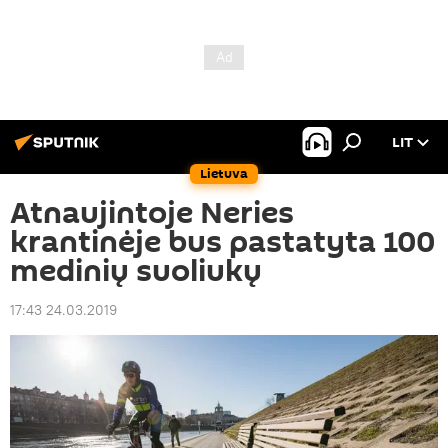
LIT
Lietuva
Atnaujintoje Neries
krantinėje bus pastatyta 100
medinių suoliukų
17:43 24.03.2019