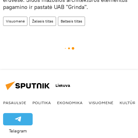
pagamino ir pastatė UAB "Grinda".
Visuomenė
Žaliasis tiltas
Baltasis tiltas
Lietuva
PASAULYJE
POLITIKA
EKONOMIKA
VISUOMENĖ
KULTŪR
Telegram