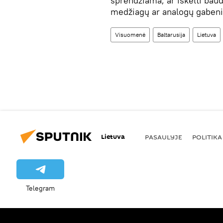
sprendžiama, ar iškelti baud
medžiagų ar analogų gabenim
Visuomenė
Baltarusija
Lietuva
Lietuva
PASAULYJE
POLITIKA
Telegram