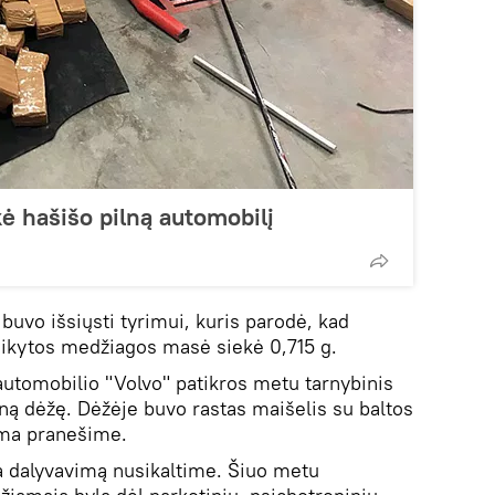
kė hašišo pilną automobilį
 buvo išsiųsti tyrimui, kuris parodė, kad
aikytos medžiagos masė siekė 0,715 g.
 automobilio "Volvo" patikros metu tarnybinis
lną dėžę. Dėžėje buvo rastas maišelis su baltos
iama pranešime.
ia dalyvavimą nusikaltime. Šiuo metu