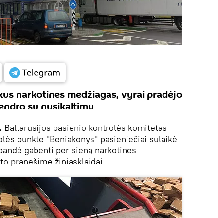
kus narkotines medžiagas, vyrai pradėjo
 bendro su nusikaltimu
.
Baltarusijos pasienio kontrolės komitetas
olės punkte "Beniakonys" pasieniečiai sulaikė
 bandė gabenti per sieną narkotines
o pranešime žiniasklaidai.