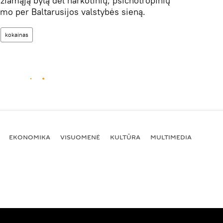
žiamąją bylą dėl narkotinių, psichotropinių
o per Baltarusijos valstybės sieną.
kokainas
EKONOMIKA
VISUOMENĖ
KULTŪRA
MULTIMEDIA