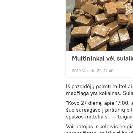
Muitininkai vėl sulai
2019 Vasario 22, 17:40
Iš pažeidėjų paimti milteliai
medžiaga yra kokainas. Sul
"Kovo 27 dieną, apie 17:00,
šuo sureagavo į pirštinių pi
spalvos milteliais", — teig
Vairuotojas ir keleivis neig