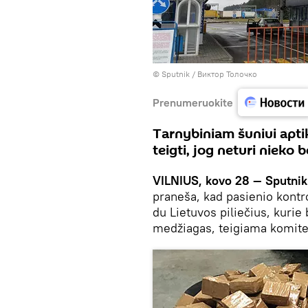
© Sputnik / Виктор Толочко
Prenumeruokite
Tarnybiniam šuniui apti
teigti, jog neturi nieko
VILNIUS, kovo 28 — Sputnik
praneša, kad pasienio kontr
du Lietuvos piliečius, kurie
medžiagas, teigiama komitet