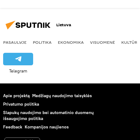
Lietuva
PASAULYJE
POLITIKA
EKONOMIKA
VISUOMENĖ
KULTŪR
Telegram
Apie projektą
Medžiagų naudojimo taisyklės
Privatumo politika
Slapukų naudojimo bei automatinio duomenų
išsaugojimo politika
Feedback
Kompanijos naujienos