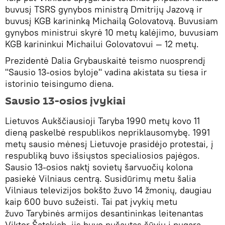
buvusį TSRS gynybos ministrą Dmitrijų Jazovą ir
buvusį KGB karininką Michailą Golovatovą. Buvusiam
gynybos ministrui skyrė 10 metų kalėjimo, buvusiam
KGB karininkui Michailui Golovatovui ― 12 metų.
Prezidentė Dalia Grybauskaitė teismo nuosprendį
"Sausio 13-osios byloje" vadina akistata su tiesa ir
istorinio teisingumo diena.
Sausio 13-osios įvykiai
Lietuvos Aukščiausioji Taryba 1990 metų kovo 11
dieną paskelbė respublikos nepriklausomybę. 1991
metų sausio mėnesį Lietuvoje prasidėjo protestai, į
respubliką buvo išsiųstos specialiosios pajėgos.
Sausio 13-osios naktį sovietų šarvuočių kolona
pasiekė Vilniaus centrą. Susidūrimų metu šalia
Vilniaus televizijos bokšto žuvo 14 žmonių, daugiau
kaip 600 buvo sužeisti. Tai pat įvykių metu
žuvo Tarybinės armijos desantininkas leitenantas
Viktor Šatckich, jis buvo nušautas šūviu į nugarą.