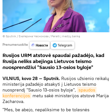
© Sputnik / Екатерина Чеснокова
/
Pereiti į medijų banką
Prenumeruokite
Rusijos URM atstovė spaudai pažadėjo, kad
Rusija neliks abejinga Lietuvos teismo
nuosprendžiui "Sausio 13-osios byloje"
VILNIUS, kovo 28 — Sputnik.
Rusijos užsienio reikalų
ministerija pažadėjo atsakyti į Lietuvos teismo
nuosprendį "Sausio 13-osios byloje",
spaudos 
konferencijos
metu sakė ministerijos atstovė Marija
Zacharova.
"Mes, be abejo, nepaliksime to be tolesnės