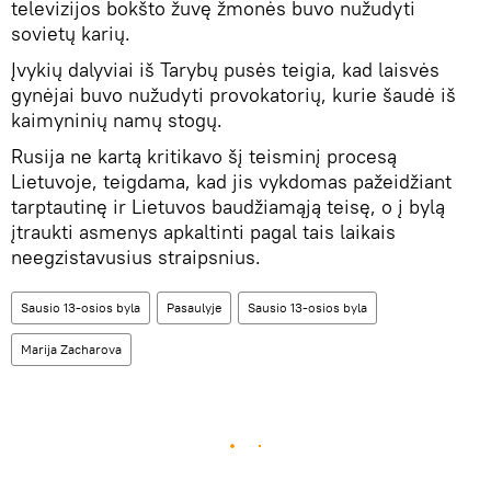
televizijos bokšto žuvę žmonės buvo nužudyti
sovietų karių.
Įvykių dalyviai iš Tarybų pusės teigia, kad laisvės
gynėjai buvo nužudyti provokatorių, kurie šaudė iš
kaimyninių namų stogų.
Rusija ne kartą kritikavo šį teisminį procesą
Lietuvoje, teigdama, kad jis vykdomas pažeidžiant
tarptautinę ir Lietuvos baudžiamąją teisę, o į bylą
įtraukti asmenys apkaltinti pagal tais laikais
neegzistavusius straipsnius.
Sausio 13-osios byla
Pasaulyje
Sausio 13-osios byla
Marija Zacharova