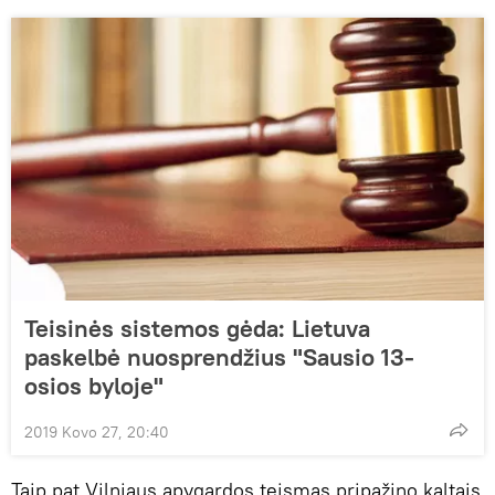
Teisinės sistemos gėda: Lietuva
paskelbė nuosprendžius "Sausio 13-
osios byloje"
2019 Kovo 27, 20:40
Taip pat Vilniaus apygardos teismas pripažino kaltais