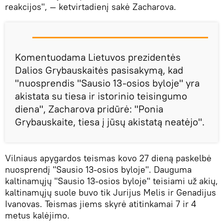
reakcijos", — ketvirtadienį sakė Zacharova.
Komentuodama Lietuvos prezidentės
Dalios Grybauskaitės pasisakymą, kad
"nuosprendis "Sausio 13-osios byloje" yra
akistata su tiesa ir istorinio teisingumo
diena", Zacharova pridūrė: "Ponia
Grybauskaite, tiesa į jūsų akistatą neatėjo".
Vilniaus apygardos teismas kovo 27 dieną paskelbė
nuosprendį "Sausio 13-osios byloje". Dauguma
kaltinamųjų "Sausio 13-osios byloje" teisiami už akių,
kaltinamųjų suole buvo tik Jurijus Melis ir Genadijus
Ivanovas. Teismas jiems skyrė atitinkamai 7 ir 4
metus kalėjimo.