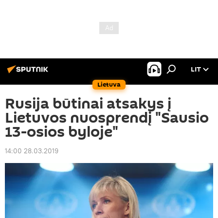
LIT
Lietuva
Rusija būtinai atsakys į
Lietuvos nuosprendį "Sausio
13-osios byloje"
14:00 28.03.2019