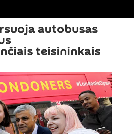
rsuoja autobusas
ius
čiais teisininkais