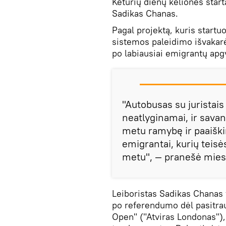
Keturių dienų kelionės sta
Sadikas Chanas.
Pagal projektą, kuris startu
sistemos paleidimo išvakar
po labiausiai emigrantų ap
"Autobusas su juristais
neatlyginamai, ir savano
metu ramybę ir paaiški
emigrantai, kurių teis
metu", — pranešė miest
Leiboristas Sadikas Chanas y
po referendumo dėl pasitrau
Open" ("Atviras Londonas"), 