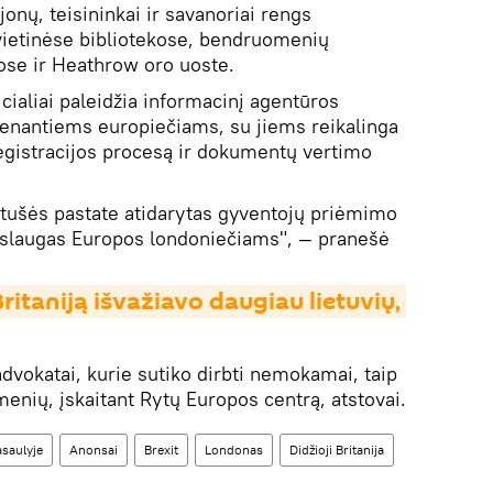
onų, teisininkai ir savanoriai rengs
vietinėse bibliotekose, bendruomenių
ose ir Heathrow oro uoste.
cialiai paleidžia informacinį agentūros
venantiems europiečiams, su jiems reikalinga
registracijos procesą ir dokumentų vertimo
otušės pastate atidarytas gyventojų priėmimo
 paslaugas Europos londoniečiams", — pranešė
ritaniją išvažiavo daugiau lietuvių, 
advokatai, kurie sutiko dirbti nemokamai, taip
enių, įskaitant Rytų Europos centrą, atstovai.
asaulyje
Anonsai
Brexit
Londonas
Didžioji Britanija