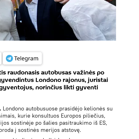
tis raudonasis autobusas važinės po
gyvendintus Londono rajonus, juristai
ventojus, norinčius likti gyventi
.
Londono autobusuose prasidėjo kelionės su
simais, kurie konsultuos Europos piliečius,
nijos sostinėje po šalies pasitraukimo iš ES,
roda į sostinės merijos atstovę.