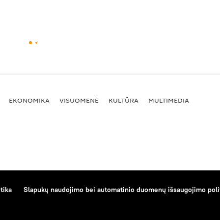
EKONOMIKA
VISUOMENĖ
KULTŪRA
MULTIMEDIA
tika
Slapukų naudojimo bei automatinio duomenų išsaugojimo poli