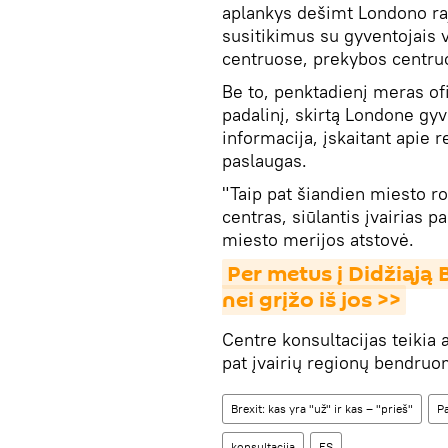
aplankys dešimt Londono raj
susitikimus su gyventojais 
centruose, prekybos centru
Be to, penktadienį meras ofi
padalinį, skirtą Londone gy
informacija, įskaitant apie 
paslaugas.
"Taip pat šiandien miesto r
centras, siūlantis įvairias
miesto merijos atstovė.
Per metus į Didžiąją B
nei grįžo iš jos >>
Centre konsultacijas teikia 
pat įvairių regionų bendruom
Brexit: kas yra "už" ir kas – "prieš"
P
konsultacija
ES