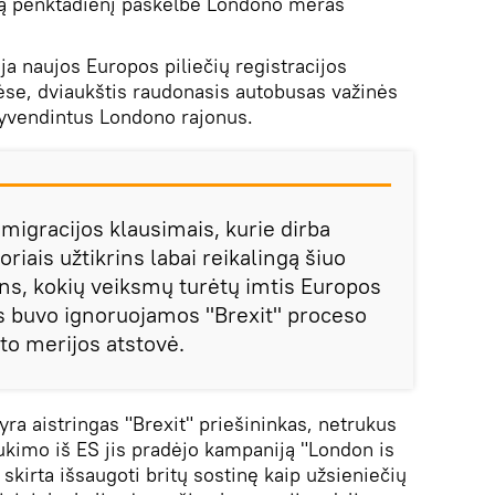
rtą penktadienį paskelbė Londono meras
oja naujos Europos piliečių registracijos
ėse, dviaukštis raudonasis autobusas važinės
gyvendintus Londono rajonus.
 migracijos klausimais, kurie dirba
riais užtikrins labai reikalingą šiuo
ns, kokių veiksmų turėtų imtis Europos
ės buvo ignoruojamos "Brexit" proceso
o merijos atstovė.
ra aistringas "Brexit" priešininkas, netrukus
kimo iš ES jis pradėjo kampaniją "London is
skirta išsaugoti britų sostinę kaip užsieniečių