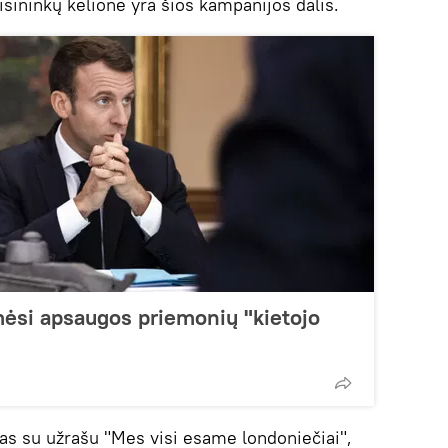
isininkų kelionė yra šios kampanijos dalis.
ėsi apsaugos priemonių "kietojo
as su užrašu "Mes visi esame londoniečiai",