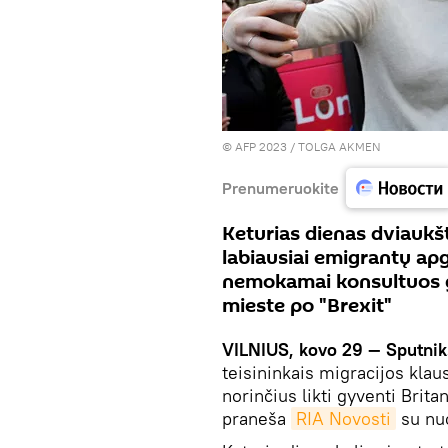
© AFP 2023 / TOLGA AKMEN
Prenumeruokite
Keturias dienas dviaukš
labiausiai emigrantų ap
nemokamai konsultuos gy
mieste po "Brexit"
VILNIUS, kovo 29 — Sputnik
teisininkais migracijos klau
norinčius likti gyventi Brita
praneša
RIA Novosti
su nuo