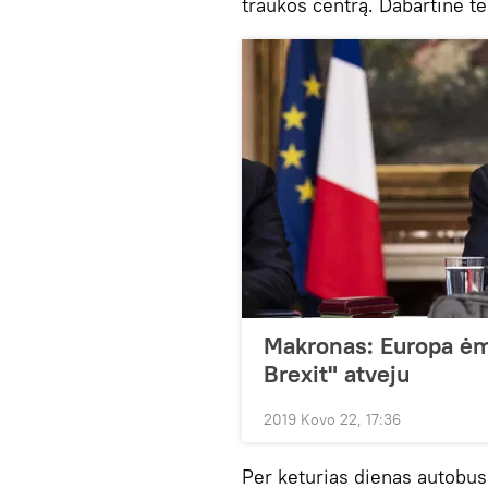
traukos centrą. Dabartinė te
Makronas: Europa ėm
Brexit" atveju
2019 Kovo 22, 17:36
Per keturias dienas autobus