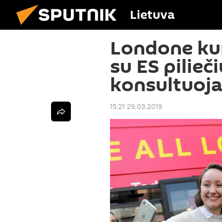
Lietuva
Londone ku
su ES pilieč
konsultuojan
15:21 29.03.2019