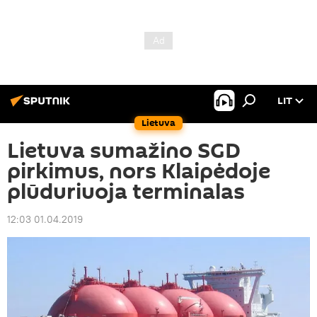
LIT
Lietuva
Lietuva sumažino SGD
pirkimus, nors Klaipėdoje
plūduriuoja terminalas
12:03 01.04.2019