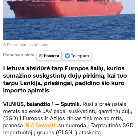
© Photo :
marinetraffic.com
Prenumeruokite
Lietuva atsidūrė tarp Europos šalių, kurios
sumažino suskystintų dujų pirkimą, kai tuo
tarpu Lenkija, priešingai, padidino šio kuro
importo apimtis
VILNIUS, balandžio 1 — Sputnik.
Rusija praėjusiais
metais aplenkė JAV pagal suskystintų gamtinių dujų
(SGD) į Europos ir Azijos rinkas tiekimo apimtis,
praneša
RIA Novosti
su nuoroda į Tarptautinės SGD
importuotojų grupės (GIIGNL) ataskaitą.