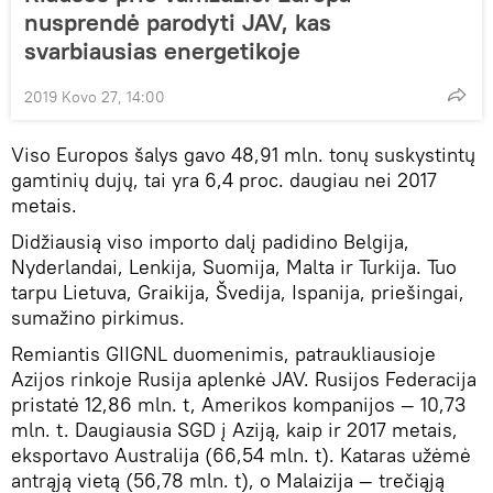
nusprendė parodyti JAV, kas
svarbiausias energetikoje
2019 Kovo 27, 14:00
Viso Europos šalys gavo 48,91 mln. tonų suskystintų
gamtinių dujų, tai yra 6,4 proc. daugiau nei 2017
metais.
Didžiausią viso importo dalį padidino Belgija,
Nyderlandai, Lenkija, Suomija, Malta ir Turkija. Tuo
tarpu Lietuva, Graikija, Švedija, Ispanija, priešingai,
sumažino pirkimus.
Remiantis GIIGNL duomenimis, patraukliausioje
Azijos rinkoje Rusija aplenkė JAV. Rusijos Federacija
pristatė 12,86 mln. t, Amerikos kompanijos — 10,73
mln. t. Daugiausia SGD į Aziją, kaip ir 2017 metais,
eksportavo Australija (66,54 mln. t). Kataras užėmė
antrąją vietą (56,78 mln. t), o Malaizija — trečiąją