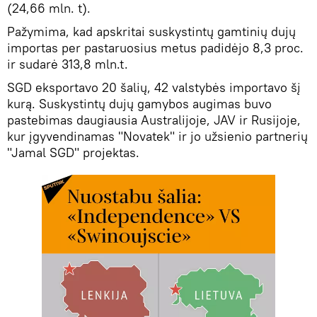
(24,66 mln. t).
Pažymima, kad apskritai suskystintų gamtinių dujų
importas per pastaruosius metus padidėjo 8,3 proc.
ir sudarė 313,8 mln.t.
SGD eksportavo 20 šalių, 42 valstybės importavo šį
kurą. Suskystintų dujų gamybos augimas buvo
pastebimas daugiausia Australijoje, JAV ir Rusijoje,
kur įgyvendinamas "Novatek" ir jo užsienio partnerių
"Jamal SGD" projektas.