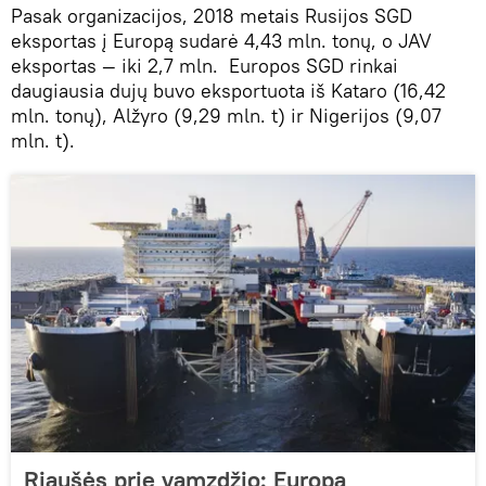
Pasak organizacijos, 2018 metais Rusijos SGD
eksportas į Europą sudarė 4,43 mln. tonų, o JAV
eksportas — iki 2,7 mln. Europos SGD rinkai
daugiausia dujų buvo eksportuota iš Kataro (16,42
mln. tonų), Alžyro (9,29 mln. t) ir Nigerijos (9,07
mln. t).
Riaušės prie vamzdžio: Europa