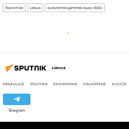
Ekonomika
Lietuva
suskystintos gamtinės dujos (SGD)
Lietuva
PASAULYJE
POLITIKA
EKONOMIKA
VISUOMENĖ
KULTŪR
Telegram