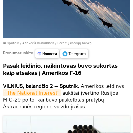
© Sputnik / Алексей Филиппов
/
Pereiti į medijų banką
Prenumeruokite
Pasak leidinio, naikintuvas buvo sukurtas
kaip atsakas į Amerikos F-16
VILNIUS, balandžio 2 — Sputnik.
Amerikos leidinys
"The National Interest"
aukštai įvertino Rusijos
MiG-29 po to, kai buvo paskelbtas pratybų
Astrachanės regione vaizdo įrašas.