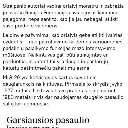
Straipsnio autoriai vadina orlaivį monstru ir pabrėžia
jo svarbą Rusijos Federacijos aviacijos ir kosmoso
pajėgoms, nepaisant to, kad jis jau nebegali atlikti
savo pradinio vaidmens.
Leidinyje pažymima, kad orlaivis geba atlikti įvairias
užduotis — nuo patruliavimo iki žemės kariuomenės
padalinių palaikymo funkcijas mažo intensyvumo
mūšiuose. Naikintuvas gali būti atnaujintas ar
parduotas, ir būtent tai yra daugelio pastarųjų
keturių dešimtmečių pakeitimų esmė.
MiG-29 yra ketvirtosios kartos sovietinis
daugiafunkcis naikintuvas. Pirmasis jo skrydis įvyko
1977 metais. Lėktuvas buvo pradėtas eksploatuoti
1983 metais ir vis dar naudojamas daugelio pasaulio
šalių kariuomenėse.