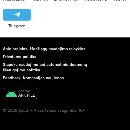
Telegram
Apie projektą
Medžiagų naudojimo taisyklės
Privatumo politika
Slapukų naudojimo bei automatinio duomenų
išsaugojimo politika
Feedback
Kompanijos naujienos
© 2026 Sputnik Visos teisės saugomos. 18+