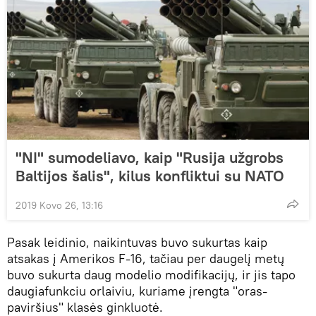
"NI" sumodeliavo, kaip "Rusija užgrobs
Baltijos šalis", kilus konfliktui su NATO
2019 Kovo 26, 13:16
Pasak leidinio, naikintuvas buvo sukurtas kaip
atsakas į Amerikos F-16, tačiau per daugelį metų
buvo sukurta daug modelio modifikacijų, ir jis tapo
daugiafunkciu orlaiviu, kuriame įrengta "oras-
paviršius" klasės ginkluotė.