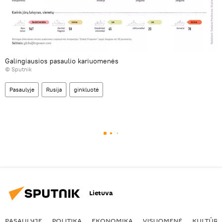
Galingiausios pasaulio kariuomenės
© Sputnik
Pasaulyje
Rusija
ginkluotė
Lietuva
PASAULYJE
POLITIKA
EKONOMIKA
VISUOMENĖ
KULTŪR