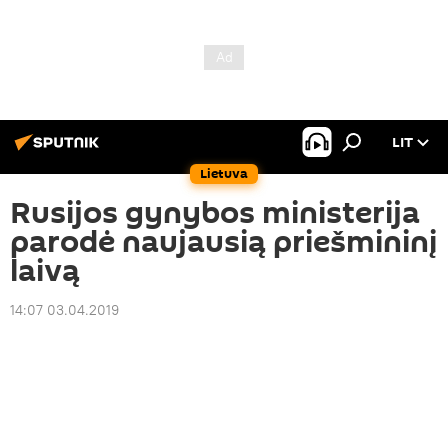
LIT
Lietuva
Rusijos gynybos ministerija
parodė naujausią priešmininį
laivą
14:07 03.04.2019