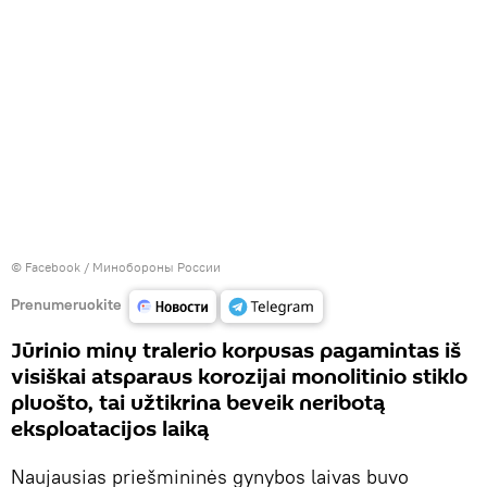
©
Facebook / Минобороны России
Prenumeruokite
Jūrinio minų tralerio korpusas pagamintas iš
visiškai atsparaus korozijai monolitinio stiklo
pluošto, tai užtikrina beveik neribotą
eksploatacijos laiką
Naujausias priešmininės gynybos laivas buvo