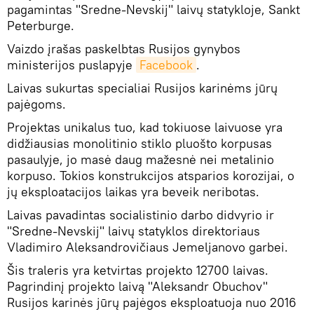
pagamintas "Sredne-Nevskij" laivų statykloje, Sankt
Peterburge.
Vaizdo įrašas paskelbtas Rusijos gynybos
ministerijos puslapyje
Facebook
.
Laivas sukurtas specialiai Rusijos karinėms jūrų
pajėgoms.
Projektas unikalus tuo, kad tokiuose laivuose yra
didžiausias monolitinio stiklo pluošto korpusas
pasaulyje, jo masė daug mažesnė nei metalinio
korpuso. Tokios konstrukcijos atsparios korozijai, o
jų eksploatacijos laikas yra beveik neribotas.
Laivas pavadintas socialistinio darbo didvyrio ir
"Sredne-Nevskij" laivų statyklos direktoriaus
Vladimiro Aleksandrovičiaus Jemeljanovo garbei.
Šis traleris yra ketvirtas projekto 12700 laivas.
Pagrindinį projekto laivą "Aleksandr Obuchov"
Rusijos karinės jūrų pajėgos eksploatuoja nuo 2016