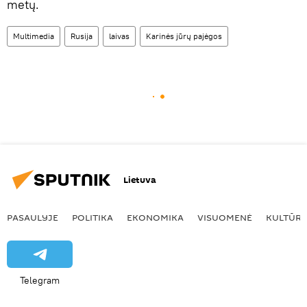
metų.
Multimedia
Rusija
laivas
Karinės jūrų pajėgos
Lietuva
PASAULYJE
POLITIKA
EKONOMIKA
VISUOMENĖ
KULTŪR
Telegram