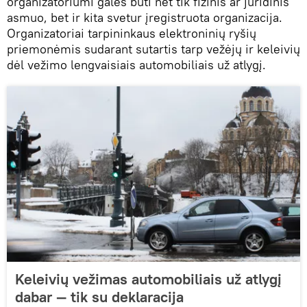
organizatoriumi galės būti net tik fizinis ar juridinis
asmuo, bet ir kita svetur įregistruota organizacija.
Organizatoriai tarpininkaus elektroninių ryšių
priemonėmis sudarant sutartis tarp vežėjų ir keleivių
dėl vežimo lengvaisiais automobiliais už atlygį.
Keleivių vežimas automobiliais už atlygį
dabar ― tik su deklaracija