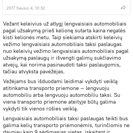
2017 Sausio 4, 10:32
Vežant keleivius už atlygį lengvaisiais automobiliais
pagal užsakymą prieš kelionę sutarta kaina negalės
kisti kelionės metu. Taip siekiama atskirti keleivių
vežimo lengvaisiais automobiliais taksi paslaugas
nuo keleivių vežimo lengvaisiais automobiliais pagal
užsakymą paslaugų ir išvengti galimų sukčiavimo
atvejų, kai norima pasinaudoti taksi paslaugomis,
tačiau atvyksta pavėžėjas.
Vežėjams bus išduodami leidimai vykdyti veiklą
atitinkama transporto priemone — lengvuoju
automobiliu arba lengvuoju automobiliu taksi. Su
viena transporto priemone ateityje būtų galima
vykdyti tik vienos rūšies veiklą.
Lengvaisiais automobiliais taksi paslaugas teikti bus
galima kelių transporto priemonėmis, turinčiomis ne
daugiau kaip 9 sėdimąsias vietas, įskaitant ir