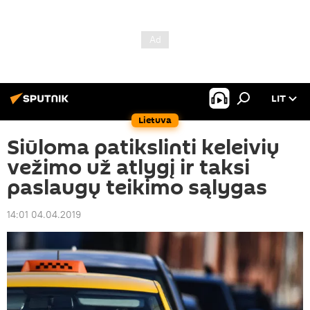
LIT
Lietuva
Siūloma patikslinti keleivių
vežimo už atlygį ir taksi
paslaugų teikimo sąlygas
14:01 04.04.2019