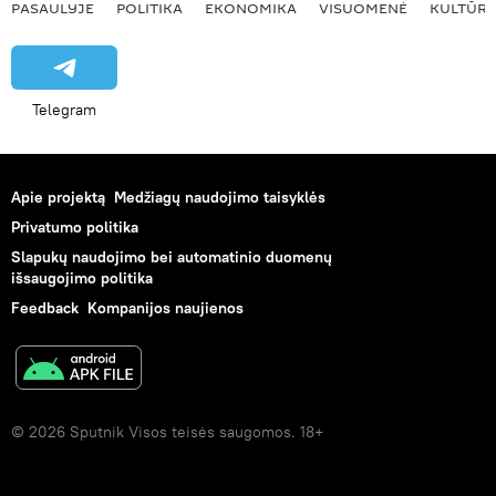
PASAULYJE
POLITIKA
EKONOMIKA
VISUOMENĖ
KULTŪR
Telegram
Apie projektą
Medžiagų naudojimo taisyklės
Privatumo politika
Slapukų naudojimo bei automatinio duomenų
išsaugojimo politika
Feedback
Kompanijos naujienos
© 2026 Sputnik Visos teisės saugomos. 18+