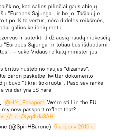
aiškino, kad šalies piliečiai gaus abiejų
šu "Europos Sąjunga", ir be jo. Tačiau jie
o tipo. Kita vertus, nėra didelės reikšmės,
nodai galios kelionių metu.
ezervus ir suteikti didžiausią naudą mokesčių
u "Europos Sąjunga" ir toliau bus išduodami
tos", — sakė Vidaus reikalų ministerijos
 britus nustebino naujas "dizainas".
ndle Baron paskelbė Twitter dokumento
ji buvo "tikrai šokiruota". Paso savininkė
ja vis dar yra ES narė.
y,
@HM_Passport
We’re still in the EU -
 my new passport reflect that?
ps://t.co/Xyq4b1a3AH
rone (@SpinHBarone)
5 апреля 2019 г.