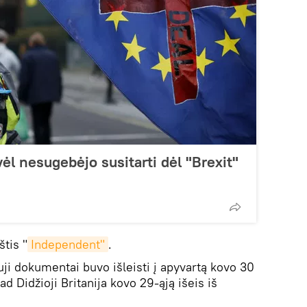
vėl nesugebėjo susitarti dėl "Brexit"
štis "
Independent"
.
ji dokumentai buvo išleisti į apyvartą kovo 30
kad Didžioji Britanija kovo 29-ąją išeis iš