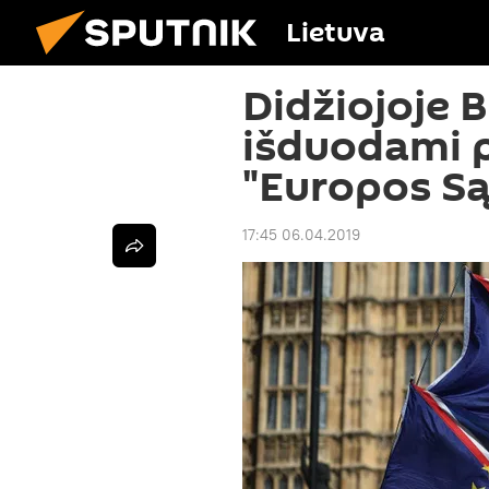
Lietuva
Didžiojoje B
išduodami p
"Europos Są
17:45 06.04.2019