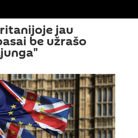
ritanijoje jau
asai be užrašo
junga"