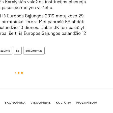
s Karalystės valdžios institucijos planuoja
s pasus su mėlynu viršeliu.
eiti iš Europos Sąjungos 2019 metų kovo 29
ė pirmininkė Tereza Mei paprašė ES atidėti
balandžio 10 dienos. Dabar JK turi pasiūlyti
rba išeiti iš Europos Sąjungos balandžio 12
asaulyje
ES
dokumentas
EKONOMIKA
VISUOMENĖ
KULTŪRA
MULTIMEDIA