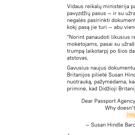
Vidaus reikalų ministerija pa
pavyzdžių pasus — ir su užra
negalės pasirinkti dokument
kokį pasą jie turi — abu vie
"Norint panaudoti likusius r
mokėtojams, pasai su užraš
trumpą laikotarpį po šios da
atstovas.
Gavusius naujus dokumentus
Britanijos pilietė Susan Hi
nuotrauką, pažymėdama, kad 
priminė, kad Didžioji Britani
Dear Passport Agenc
Why doesn’t
htt
— Susan Hindle Ba