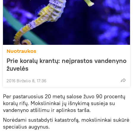
Nuotraukos
Prie koralų krantų: neįprastos vandenyno
žuvelės
2016 Birželio 8, 17:36
Per pastaruosius 20 metų salose žuvo 90 procentų
koralų rifų. Mokslininkai jų išnykimą susieja su
vandenyno atšilimu ir aplinkos tarša.
Norėdami sustabdyti katastrofą, mokslininkai sukūrė
specialius augynus.