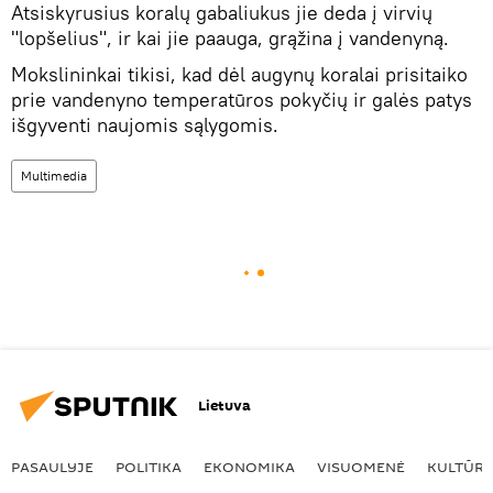
Atsiskyrusius koralų gabaliukus jie deda į virvių
"lopšelius", ir kai jie paauga, grąžina į vandenyną.
Mokslininkai tikisi, kad dėl augynų koralai prisitaiko
prie vandenyno temperatūros pokyčių ir galės patys
išgyventi naujomis sąlygomis.
Multimedia
Lietuva
PASAULYJE
POLITIKA
EKONOMIKA
VISUOMENĖ
KULTŪR