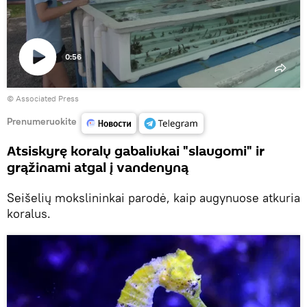
0:56
Paleisti
© Associated Press
vaizdo
įrašą
Prenumeruokite
Atsiskyrę koralų gabaliukai "slaugomi" ir
grąžinami atgal į vandenyną
Seišelių mokslininkai parodė, kaip augynuose atkuria
koralus.