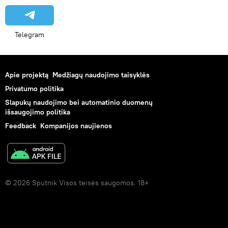
Telegram
Apie projektą
Medžiagų naudojimo taisyklės
Privatumo politika
Slapukų naudojimo bei automatinio duomenų
išsaugojimo politika
Feedback
Kompanijos naujienos
© 2026 Sputnik Visos teisės saugomos. 18+