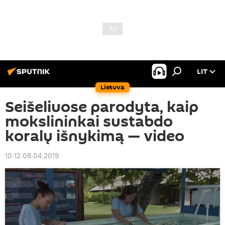
LIT
Lietuva
Seišeliuose parodyta, kaip
mokslininkai sustabdo
koralų išnykimą — video
10:12 08.04.2019