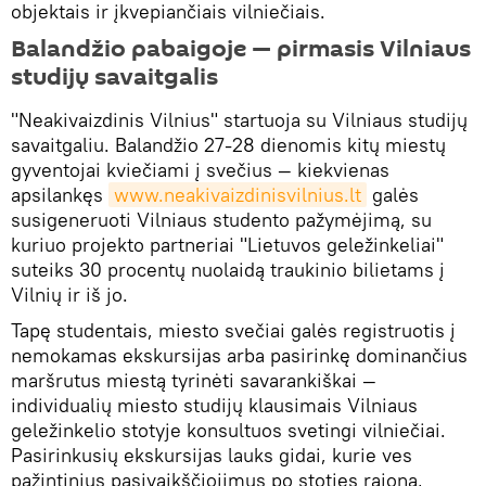
objektais ir įkvepiančiais vilniečiais.
Balandžio pabaigoje — pirmasis Vilniaus
studijų savaitgalis
"Neakivaizdinis Vilnius" startuoja su Vilniaus studijų
savaitgaliu. Balandžio 27-28 dienomis kitų miestų
gyventojai kviečiami į svečius — kiekvienas
apsilankęs
www.neakivaizdinisvilnius.lt
galės
susigeneruoti Vilniaus studento pažymėjimą, su
kuriuo projekto partneriai "Lietuvos geležinkeliai"
suteiks 30 procentų nuolaidą traukinio bilietams į
Vilnių ir iš jo.
Tapę studentais, miesto svečiai galės registruotis į
nemokamas ekskursijas arba pasirinkę dominančius
maršrutus miestą tyrinėti savarankiškai —
individualių miesto studijų klausimais Vilniaus
geležinkelio stotyje konsultuos svetingi vilniečiai.
Pasirinkusių ekskursijas lauks gidai, kurie ves
pažintinius pasivaikščiojimus po stoties rajoną,