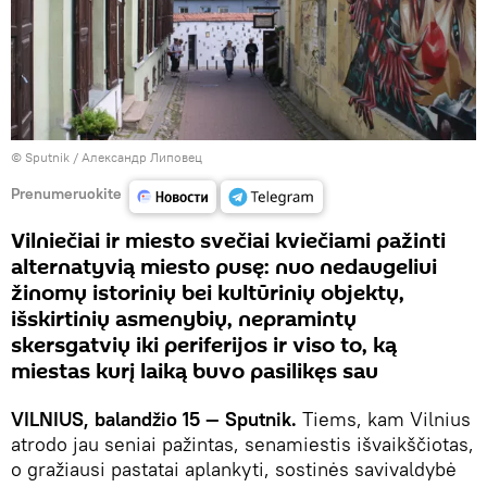
© Sputnik / Александр Липовец
Prenumeruokite
Vilniečiai ir miesto svečiai kviečiami pažinti
alternatyvią miesto pusę: nuo nedaugeliui
žinomų istorinių bei kultūrinių objektų,
išskirtinių asmenybių, nepramintų
skersgatvių iki periferijos ir viso to, ką
miestas kurį laiką buvo pasilikęs sau
VILNIUS, balandžio 15 — Sputnik.
Tiems, kam Vilnius
atrodo jau seniai pažintas, senamiestis išvaikščiotas,
o gražiausi pastatai aplankyti, sostinės savivaldybė