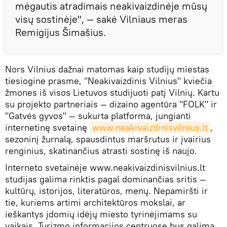
mėgautis atradimais neakivaizdinėje mūsų
visų sostinėje", — sakė Vilniaus meras
Remigijus Šimašius.
Nors Vilnius dažnai matomas kaip studijų miestas
tiesiogine prasme, "Neakivaizdinis Vilnius" kviečia
žmones iš visos Lietuvos studijuoti patį Vilnių. Kartu
su projekto partneriais — dizaino agentūra "FOLK" ir
"Gatvės gyvos" — sukurta platforma, jungianti
internetinę svetainę
www.neakivaizdinisvilnius.lt
,
sezoninį žurnalą, spausdintus maršrutus ir įvairius
renginius, skatinančius atrasti sostinę iš naujo.
Interneto svetainėje www.neakivaizdinisvilnius.lt
studijas galima rinktis pagal dominančias sritis —
kultūrų, istorijos, literatūros, menų. Nepamiršti ir
tie, kuriems artimi architektūros mokslai, ar
ieškantys įdomių idėjų miesto tyrinėjimams su
vaikais. Turizmo informacijos centruose bus galima