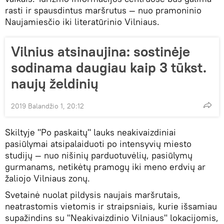
rasti ir spausdintus maršrutus — nuo pramoninio
Naujamiesčio iki literatūrinio Vilniaus.
Vilnius atsinaujina: sostinėje
sodinama daugiau kaip 3 tūkst.
naujų želdinių
2019 Balandžio 1, 20:12
Skiltyje "Po paskaitų" lauks neakivaizdiniai
pasiūlymai atsipalaiduoti po intensyvių miesto
studijų — nuo nišinių parduotuvėlių, pasiūlymų
gurmanams, netikėtų pramogų iki meno erdvių ar
žaliojo Vilniaus zonų.
Svetainė nuolat pildysis naujais maršrutais,
neatrastomis vietomis ir straipsniais, kurie išsamiau
supažindins su "Neakivaizdinio Vilniaus" lokacijomis,