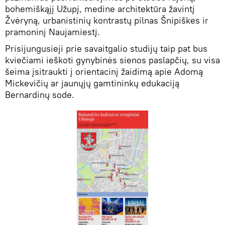
bohemiškąjį Užupį, medine architektūra žavintį
Žvėryną, urbanistinių kontrastų pilnas Šnipiškes ir
pramoninį Naujamiestį.
Prisijungusieji prie savaitgalio studijų taip pat bus
kviečiami ieškoti gynybinės sienos paslapčių, su visa
šeima įsitraukti į orientacinį žaidimą apie Adomą
Mickevičių ar jaunųjų gamtininkų edukaciją
Bernardinų sode.