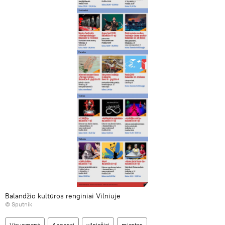
Balandžio kultūros renginiai Vilniuje
© Sputnik
Visuomenė
Anonsai
vilniečiai
miestas