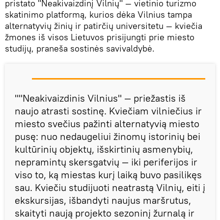
pristato "Neakivaizdinį Vilnių" — vietinio turizmo
skatinimo platformą, kurios dėka Vilnius tampa
alternatyvių žinių ir patirčių universitetu — kviečia
žmones iš visos Lietuvos prisĳungti prie miesto
studĳų, praneša sostinės savivaldybė.
""Neakivaizdinis Vilnius" — priežastis iš
naujo atrasti sostinę. Kviečiam vilniečius ir
miesto svečius pažinti alternatyvią miesto
pusę: nuo nedaugeliui žinomų istorinių bei
kultūrinių objektų, išskirtinių asmenybių,
nepramintų skersgatvių — iki periferijos ir
viso to, ką miestas kurį laiką buvo pasilikęs
sau. Kviečiu studijuoti neatrastą Vilnių, eiti į
ekskursijas, išbandyti naujus maršrutus,
skaityti naują projekto sezoninį žurnalą ir