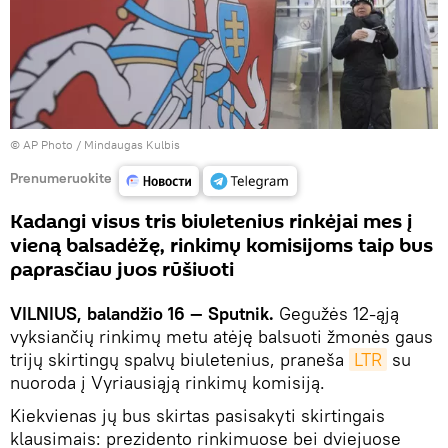
© AP Photo / Mindaugas Kulbis
Prenumeruokite
Kadangi visus tris biuletenius rinkėjai mes į
vieną balsadėžę, rinkimų komisijoms taip bus
paprasčiau juos rūšiuoti
VILNIUS, balandžio 16 — Sputnik.
Gegužės 12-ąją
vyksiančių rinkimų metu atėję balsuoti žmonės gaus
trijų skirtingų spalvų biuletenius, praneša
LTR
su
nuoroda į Vyriausiąją rinkimų komisiją.
Kiekvienas jų bus skirtas pasisakyti skirtingais
klausimais: prezidento rinkimuose bei dviejuose