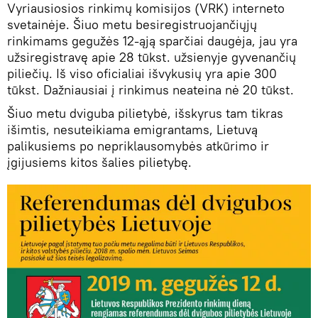
Vyriausiosios rinkimų komisijos (VRK) interneto
svetainėje. Šiuo metu besiregistruojančiųjų
rinkimams gegužės 12-ąją sparčiai daugėja, jau yra
užsiregistravę apie 28 tūkst. užsienyje gyvenančių
piliečių. Iš viso oficialiai išvykusių yra apie 300
tūkst. Dažniausiai į rinkimus neateina nė 20 tūkst.
Šiuo metu dviguba pilietybė, išskyrus tam tikras
išimtis, nesuteikiama emigrantams, Lietuvą
palikusiems po nepriklausomybės atkūrimo ir
įgijusiems kitos šalies pilietybę.