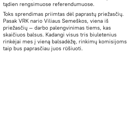
tądien rengsimuose referendumuose.
Toks sprendimas priimtas dėl paprastų priežasčių.
Pasak VRK nario Viliaus Semeškos, viena iš
priežasčių — darbo palengvinimas tiems, kas
skaičiuos balsus. Kadangi visus tris biuletenius
rinkėjai mes į vieną balsadėžę, rinkimų komisijoms
taip bus paprasčiau juos rūšiuoti.