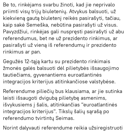
Be to, rinkėjams svarbu žinoti, kad jie neprivalo
priimti visų trijų biuletenių. Atvykus balsuoti, už
kiekvieną gautą biuletenį reikės pasirašyti, tačiau,
kaip sakė Semeška, nebūtina pasirašyti už visus.
Pavyzdžiui, rinkėjas gali nuspręsti pasirašyti už abu
referendumus, bet ne už prezidento rinkimus, ar
pasirašyti už vieną iš referendumų ir prezidento
rinkimus ar pan.
Gegužės 12-tąją kartu su prezidento rinkimais
žmonės galės balsuoti dėl pilietybės išsaugojimo
tautiečiams, gyvenantiems euroatlantinės
integracijos kriterijus atitinkančiose valstybėse.
Referendume piliečių bus klausiama, ar jie sutinka
leisti išsaugoti dvigubą pilietybę asmenims,
išvykusiems į šalis, atitinkančias "euroatlantinės
integracijos kriterijus". Tikslų šalių sąrašą po
referendumo tvirtintų Seimas.
Norint dalyvauti referendume reikia užsiregistruoti