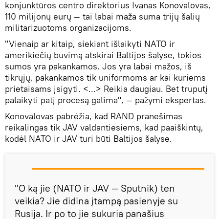
konjunktūros centro direktorius Ivanas Konovalovas,
110 milijonų eurų — tai labai maža suma trijų šalių
militarizuotoms organizacijoms.
"Vienaip ar kitaip, siekiant išlaikyti NATO ir
amerikiečių buvimą atskirai Baltijos šalyse, tokios
sumos yra pakankamos. Jos yra labai mažos, iš
tikrųjų, pakankamos tik uniformoms ar kai kuriems
prietaisams įsigyti. <...> Reikia daugiau. Bet truputį
palaikyti patį procesą galima", — pažymi ekspertas.
Konovalovas pabrėžia, kad RAND pranešimas
reikalingas tik JAV valdantiesiems, kad paaiškintų,
kodėl NATO ir JAV turi būti Baltijos šalyse.
"O ką jie (NATO ir JAV — Sputnik) ten
veikia? Jie didina įtampą pasienyje su
Rusija. Ir po to jie sukuria panašius