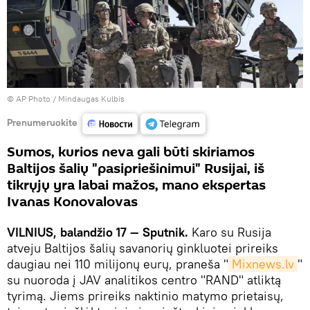
© AP Photo / Mindaugas Kulbis
Prenumeruokite
Sumos, kurios neva gali būti skiriamos
Baltijos šalių "pasipriešinimui" Rusijai, iš
tikrųjų yra labai mažos, mano ekspertas
Ivanas Konovalovas
VILNIUS, balandžio 17 — Sputnik.
Karo su Rusija
atveju Baltijos šalių savanorių ginkluotei prireiks
daugiau nei 110 milijonų eurų, praneša "
Mixnews.lv
"
su nuoroda į JAV analitikos centro "RAND" atliktą
tyrimą. Jiems prireiks naktinio matymo prietaisų,