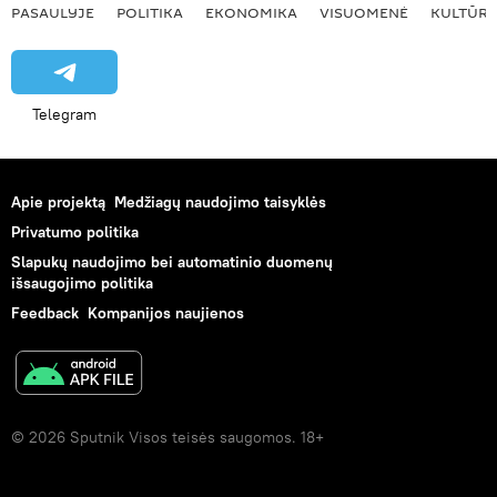
PASAULYJE
POLITIKA
EKONOMIKA
VISUOMENĖ
KULTŪR
Telegram
Apie projektą
Medžiagų naudojimo taisyklės
Privatumo politika
Slapukų naudojimo bei automatinio duomenų
išsaugojimo politika
Feedback
Kompanijos naujienos
© 2026 Sputnik Visos teisės saugomos. 18+