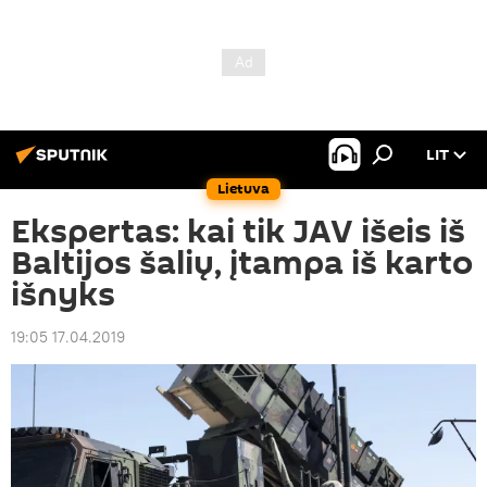
LIT
Lietuva
Ekspertas: kai tik JAV išeis iš
Baltijos šalių, įtampa iš karto
išnyks
19:05 17.04.2019