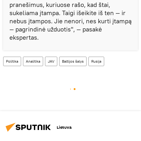
pranešimus, kuriuose rašo, kad štai,
sukeliama įtampa. Taigi išeikite iš ten — ir
nebus įtampos. Jie nenori, nes kurti įtampą
— pagrindinė užduotis", — pasakė
ekspertas.
Politika
Analitika
JAV
Baltijos šalys
Rusija
Lietuva