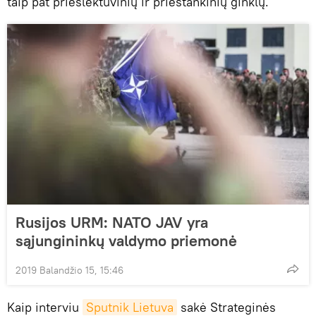
taip pat priešlėktuvinių ir prieštankinių ginklų.
Rusijos URM: NATO JAV yra
sąjungininkų valdymo priemonė
2019 Balandžio 15, 15:46
Kaip interviu
Sputnik Lietuva
sakė Strateginės