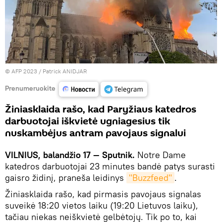
© AFP 2023 / Patrick ANIDJAR
Prenumeruokite
Žiniasklaida rašo, kad Paryžiaus katedros
darbuotojai iškvietė ugniagesius tik
nuskambėjus antram pavojaus signalui
VILNIUS, balandžio 17 — Sputnik.
Notre Dame
katedros darbuotojai 23 minutes bandė patys surasti
gaisro židinį, praneša leidinys
"Buzzfeed"
.
Žiniasklaida rašo, kad pirmasis pavojaus signalas
suveikė 18:20 vietos laiku (19:20 Lietuvos laiku),
tačiau niekas neiškvietė gelbėtojų. Tik po to, kai