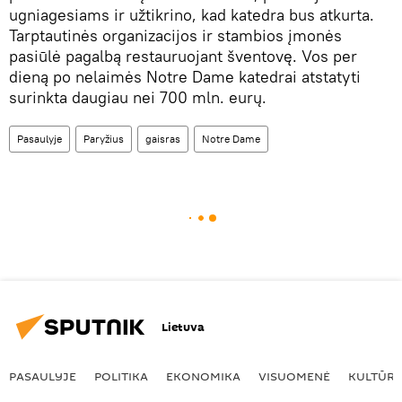
ugniagesiams ir užtikrino, kad katedra bus atkurta.
Tarptautinės organizacijos ir stambios įmonės
pasiūlė pagalbą restauruojant šventovę. Vos per
dieną po nelaimės Notre Dame katedrai atstatyti
surinkta daugiau nei 700 mln. eurų.
Pasaulyje
Paryžius
gaisras
Notre Dame
Lietuva
PASAULYJE
POLITIKA
EKONOMIKA
VISUOMENĖ
KULTŪR