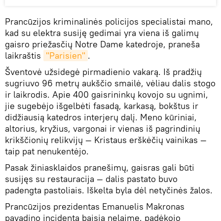
Prancūzijos kriminalinės policijos specialistai mano,
kad su elektra susiję gedimai yra viena iš galimų
gaisro priežasčių Notre Dame katedroje, praneša
laikraštis
"Parisien"
.
Šventovė užsidegė pirmadienio vakarą. Iš pradžių
sugriuvo 96 metrų aukščio smailė, vėliau dalis stogo
ir laikrodis. Apie 400 gaisrininkų kovojo su ugnimi,
jie sugebėjo išgelbėti fasadą, karkasą, bokštus ir
didžiausią katedros interjerų dalį. Meno kūriniai,
altorius, kryžius, vargonai ir vienas iš pagrindinių
krikščionių relikvijų — Kristaus erškėčių vainikas —
taip pat nenukentėjo.
Pasak žiniasklaidos pranešimų, gaisras gali būti
susijęs su restauracija — dalis pastato buvo
padengta pastoliais. Iškelta byla dėl netyčinės žalos.
Prancūzijos prezidentas Emanuelis Makronas
pavadino incidentą baisia nelaime, padėkojo