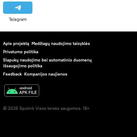
Telegram
Apie projektą
Medžiagų naudojimo taisyklės
Privatumo politika
Slapukų naudojimo bei automatinio duomenų
išsaugojimo politika
Feedback
Kompanijos naujienos
© 2026 Sputnik Visos teisės saugomos. 18+