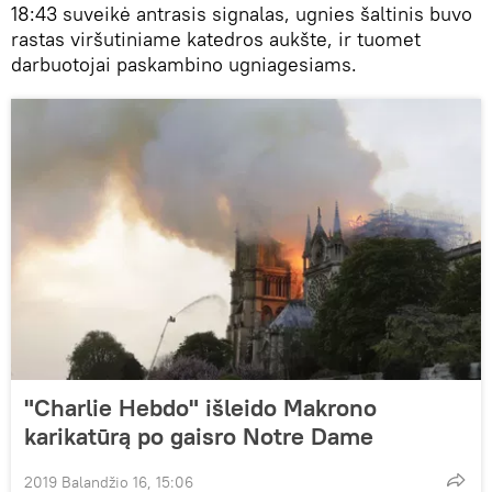
18:43 suveikė antrasis signalas, ugnies šaltinis buvo
rastas viršutiniame katedros aukšte, ir tuomet
darbuotojai paskambino ugniagesiams.
"Charlie Hebdo" išleido Makrono
karikatūrą po gaisro Notre Dame
2019 Balandžio 16, 15:06