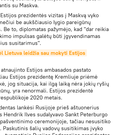
antis su Maskva.
 Estijos prezidentės vizitas į Maskvą vyko
ečiui be aukščiausio lygio pareigūnų
. Be to, diplomatas pažymėjo, kad "dar reikia
tikimo impulsas galėtų būti įgyvendinamas
ius susitarimus".
ėl Lietuva leidžia sau mokyti Estijos 
atnaujinto Estijos ambasados ​​pastato
iau Estijos prezidentę Kremliuje priėmė
ė, jog situacija, kai ilgą laiką nėra jokių ryšių
igūnų, yra nenormali. Estijos prezidentė
 respublikoje 2020 metais.
identas lankėsi Rusijoje prieš aštuonerius
 Hendrik Ilves sudalyvavo Sankt Peterburgo
pašventinimo ceremonijoje, tačiau nesusitiko
. Paskutinis šalių vadovų susitikimas įvyko