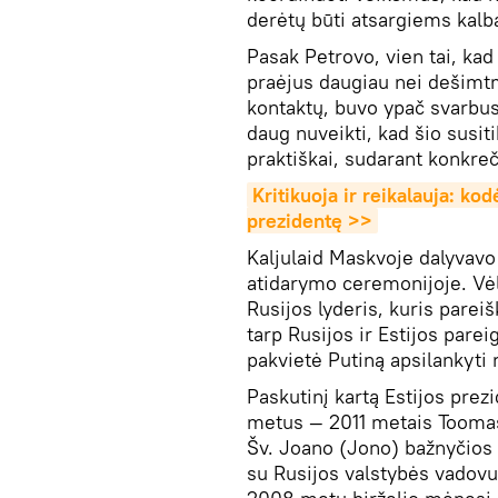
derėtų būti atsargiems kalb
Pasak Petrovo, vien tai, kad
praėjus daugiau nei dešimtm
kontaktų, buvo ypač svarbus
daug nuveikti, kad šio susi
praktiškai, sudarant konkreč
Kritikuoja ir reikalauja: kod
prezidentę >>
Kaljulaid Maskvoje dalyvavo 
atidarymo ceremonijoje. Vėl
Rusijos lyderis, kuris pareišk
tarp Rusijos ir Estijos pare
pakvietė Putiną apsilankyti
Paskutinį kartą Estijos prez
metus — 2011 metais Toomas
Šv. Joano (Jono) bažnyčios 
su Rusijos valstybės vadovu