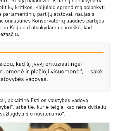
zito į Rusiją balandžio 18 dieną nepaisydama
olitikų kritikos. Kaljulaid sprendimą aplankyti
s parlamentinių partijų atstovai, naujasis
cionalistinės Konservatorių liaudies partijos
arpu Kaljulaid atsakydama pareiškė, kad
iežasčių.
aizdu, kad šį įvykį entuziastingai
ruomenė ir plačioji visuomenė", — sakė
tstovybės vadovas.
ikai, apkaltinę Estijos valstybės vadovę
ybei", arba tie, kurie teigia, kad nėra dvišalių
sužlugdyti šio nusiteikimo".