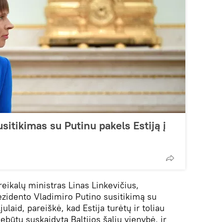
usitikimas su Putinu pakels Estiją į
eikalų ministras Linas Linkevičius,
idento Vladimiro Putino susitikimą su
julaid, pareiškė, kad Estija turėtų ir toliau
būtų suskaidyta Baltijos šalių vienybė, ir