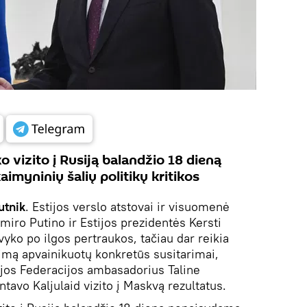
o vizito į Rusiją balandžio 18 dieną
aimyninių šalių politikų kritikos
utnik
. Estijos verslo atstovai ir visuomenė
miro Putino ir Estijos prezidentės Kersti
įvyko po ilgos pertraukos, tačiau dar reikia
kimą apvainikuotų konkretūs susitarimai,
jos Federacijos ambasadorius Taline
avo Kaljulaid vizito į Maskvą rezultatus.