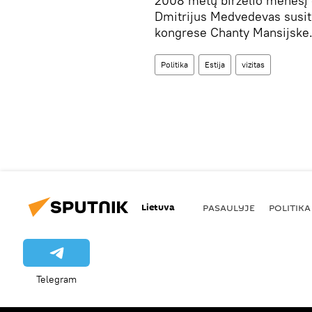
2008 metų birželio mėnesį 
Dmitrijus Medvedevas susit
kongrese Chanty Mansijske
Politika
Estija
vizitas
Lietuva
PASAULYJE
POLITIKA
Telegram