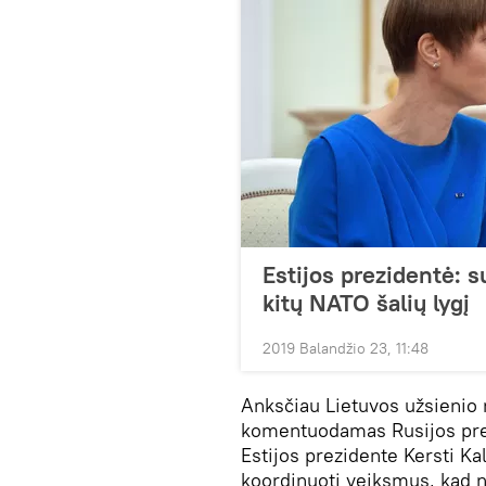
Estijos prezidentė: s
kitų NATO šalių lygį
2019 Balandžio 23, 11:48
Anksčiau Lietuvos užsienio r
komentuodamas Rusijos prez
Estijos prezidente Kersti Kal
koordinuoti veiksmus, kad ne