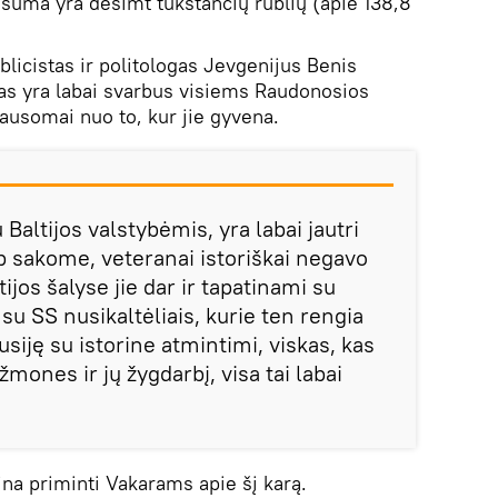
 suma yra dešimt tūkstančių rublių (apie 138,8
licistas ir politologas Jevgenijus Benis
as yra labai svarbus visiems Raudonosios
ausomai nuo to, kur jie gyvena.
u Baltijos valstybėmis, yra labai jautri
p sakome, veteranai istoriškai negavo
ltijos šalyse jie dar ir tapatinami su
u SS nusikaltėliais, kurie ten rengia
susiję su istorine atmintimi, viskas, kas
 žmones ir jų žygdarbį, visa tai labai
ina priminti Vakarams apie šį karą.