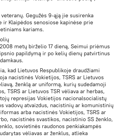
i veteranų. Gegužės 9-ąją jie susirenka
e ir Klaipėdos senosiose kapinėse prie
etiniams kariams.
olių
 2008 metų birželio 17 dieną, Seimui priėmus
psnio papildymą ir po kelių dienų patvirtinus
Adamkaus.
ia, kad Lietuvos Respublikoje draudžiami
oja nacistinės Vokietijos, TSRS ar Lietuvos
ėliavą, ženklą ar uniformą, kurių sudedamoji
jos, TSRS ar Lietuvos TSR vėliava ar herbas,
ojų represijas Vokietijos nacionalsocialistų
s vadovų atvaizdus, nacistinių ar komunistinių
niformas arba nacistinės Vokietijos, TSRS ar
bo, nacistinės svastikos, nacistinio SS ženklo,
 ženklo, sovietinės raudonos penkiakampės
darytas vėliavas ar ženklus, atlieka