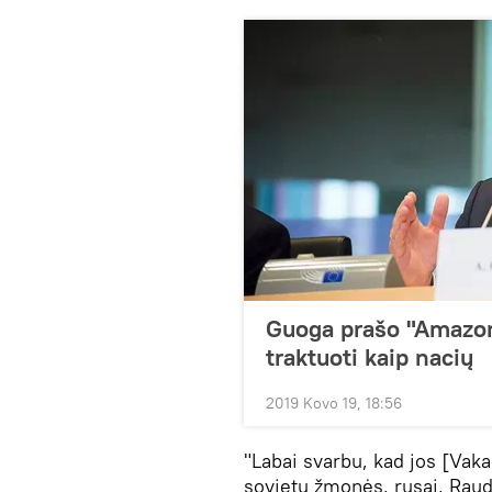
Guoga prašo "Amazon
traktuoti kaip nacių
2019 Kovo 19, 18:56
"Labai svarbu, kad jos [Vakar
sovietų žmonės, rusai, Raud