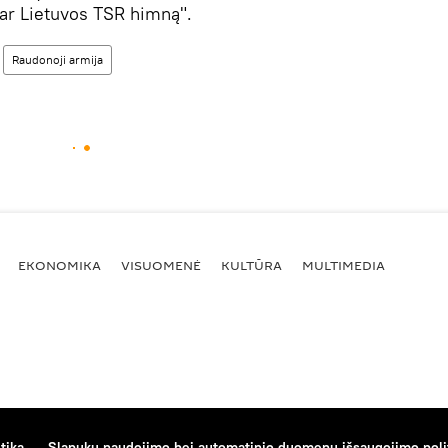
 ar Lietuvos TSR himną".
Raudonoji armija
EKONOMIKA
VISUOMENĖ
KULTŪRA
MULTIMEDIA
tika
Slapukų naudojimo bei automatinio duomenų išsaugojimo poli