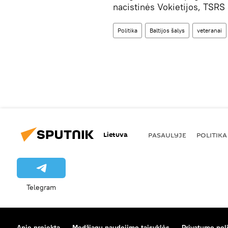
nacistinės Vokietijos, TSRS
Politika
Baltijos šalys
veteranai
Lietuva
PASAULYJE
POLITIKA
Telegram
Apie projektą
Medžiagų naudojimo taisyklės
Privatumo poli