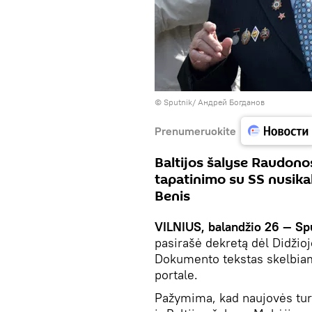
© Sputnik/ Андрей Богданов
Prenumeruokite
Baltijos šalyse Raudono
tapatinimo su SS nusikal
Benis
VILNIUS, balandžio 26 — Sp
pasirašė dekretą dėl Didžio
Dokumento tekstas skelbiama
portale.
Pažymima, kad naujovės tur