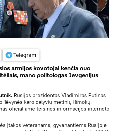
sios armijos kovotojai kenčia nuo
tėliais, mano politologas Jevgenijus
utnik.
Rusijos prezidentas Vladimiras Putinas
jo Tėvynės karo dalyvių metinių išmokų.
s oficialiame teisinės informacijos interneto
ės įtakos veteranams, gyvenantiems Rusijoje