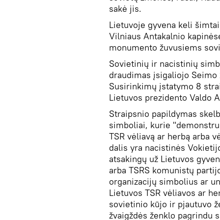
sakė jis.
Lietuvoje gyvena keli šimta
Vilniaus Antakalnio kapinės
monumento žuvusiems sovi
Sovietinių ir nacistinių simb
draudimas įsigaliojo Seimo
Susirinkimų įstatymo 8 strai
Lietuvos prezidento Valdo 
Straipsnio papildymas skelb
simboliai, kurie "demonstru
TSR vėliavą ar herbą arba v
dalis yra nacistinės Vokieti
atsakingų už Lietuvos gyvent
arba TSRS komunistų partijo
organizacijų simbolius ar u
Lietuvos TSR vėliavos ar her
sovietinio kūjo ir pjautuvo
žvaigždės ženklo pagrindu su