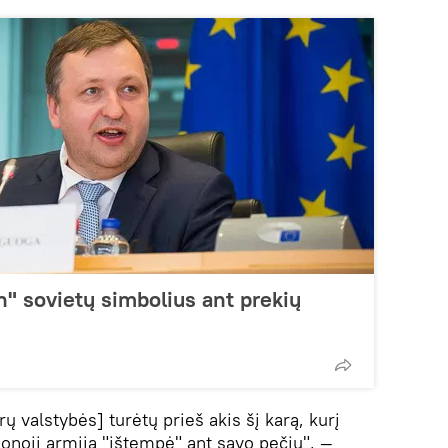
" sovietų simbolius ant prekių
ų valstybės] turėtų prieš akis šį karą, kurį
onoji armija "ištempė" ant savo pečių", —