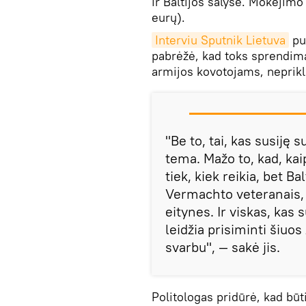
ir Baltijos šalyse. Mokėjimo
eurų).
Interviu Sputnik Lietuva
pub
pabrėžė, kad toks sprendim
armijos kovotojams, neprikl
"Be to, tai, kas susiję s
tema. Mažo to, kad, kai
tiek, kiek reikia, bet Ba
Vermachto veteranais, s
eitynes. Ir viskas, kas 
leidžia prisiminti šiuos
svarbu", — sakė jis.
Politologas pridūrė, kad būt