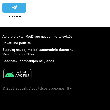
Telegram
Apie projektą
Medžiagų naudojimo taisyklės
Privatumo politika
Slapukų naudojimo bei automatinio duomenų
išsaugojimo politika
Feedback
Kompanijos naujienos
© 2026 Sputnik Visos teisės saugomos. 18+