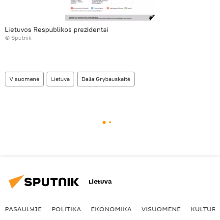
Lietuvos Respublikos prezidentai
© Sputnik
Visuomenė
Lietuva
Dalia Grybauskaitė
Lietuva
PASAULYJE
POLITIKA
EKONOMIKA
VISUOMENĖ
KULTŪR