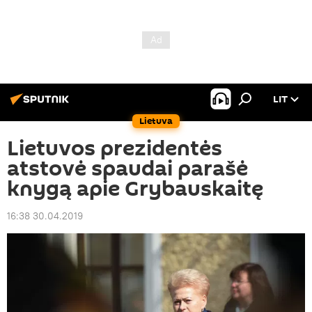
LIT
Lietuva
Lietuvos prezidentės
atstovė spaudai parašė
knygą apie Grybauskaitę
16:38 30.04.2019