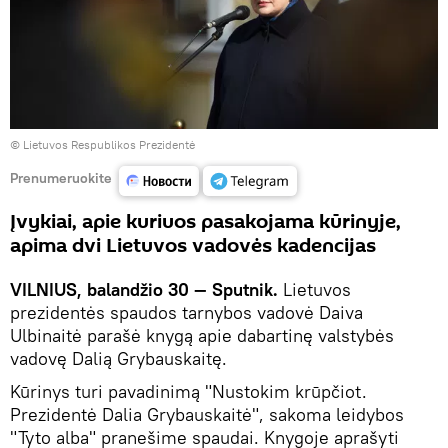
©
Lietuvos Respublikos Prezidentė
Prenumeruokite
Įvykiai, apie kuriuos pasakojama kūrinyje,
apima dvi Lietuvos vadovės kadencijas
VILNIUS, balandžio 30 — Sputnik.
Lietuvos
prezidentės spaudos tarnybos vadovė Daiva
Ulbinaitė parašė knygą apie dabartinę valstybės
vadovę Dalią Grybauskaitę.
Kūrinys turi pavadinimą "Nustokim krūpčiot.
Prezidentė Dalia Grybauskaitė", sakoma leidybos
"Tyto alba" pranešime spaudai. Knygoje aprašyti