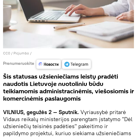
CC0
/
Picjumbo
/
Prenumeruokite
Šis statusas užsieniečiams leistų pradėti
naudotis Lietuvoje nuotoliniu būdu
teikiamomis administracinėmis, viešosiomis ir
komercinėmis paslaugomis
VILNIUS, gegužės 2 — Sputnik.
Vyriausybė pritarė
Vidaus reikalų ministerijos parengtam įstatymo "Dėl
užsieniečių teisinės padėties" pakeitimo ir
papildymo projektui, kuriuo siekiama užsieniečiams