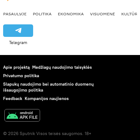
PASAULYJE
POLITIKA
EKONOMIKA
VISUOMENĖ
KULTŪR
Telegram
Apie projektą
Medžiagų naudojimo taisyklės
Privatumo politika
Slapukų naudojimo bei automatinio duomenų
išsaugojimo politika
Feedback
Kompanijos naujienos
© 2026 Sputnik Visos teisės saugomos. 18+