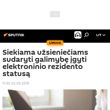
LIT
Lietuva
Siekiama užsieniečiams
sudaryti galimybę įgyti
elektroninio rezidento
statusą
11:00 02.05.2019