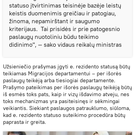
statuso įtvirtinimas teisinėje bazėje leistų
keistis duomenimis greičiau ir patogiau,
žinoma, nepamirštant ir saugumo
kriterijaus. Tai prisidės ir prie patogesnio
paslaugų nuotoliniu būdu teikimo
didinimo", — sako vidaus reikalų ministras
Užsieniečio prašymas įgyti e. rezidento statusą būtų
teikiamas Migracijos departamentui – per išorės
paslaugų teikėją arba tiesiogiai departamente.
Prašymo pateikimas per išorės paslaugų teikėją būtų
iš esmės toks pats, kaip ir vizų išdavimo atveju, nes
toks mechanizmas yra pasiteisinęs ir sėkmingai
veikiantis. Siekiant paslaugos patrauklumo, siūloma,
kad e. rezidento statuso suteikimo procedūra būtų
paprasta ir greita.