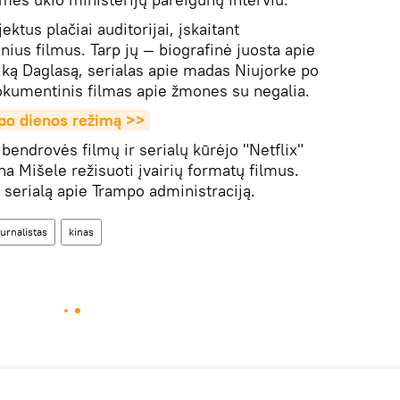
ektus plačiai auditorijai, įskaitant
ius filmus. Tarp jų — biografinė juosta apie
iką Daglasą, serialas apie madas Niujorke po
dokumentinis filmas apie žmones su negalia.
mpo dienos režimą >>
bendrovės filmų ir serialų kūrėjo "Netflix"
a Mišele režisuoti įvairių formatų filmus.
serialą apie Trampo administraciją.
žurnalistas
kinas