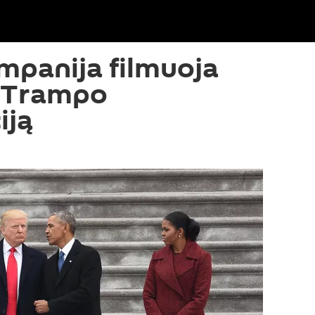
panija filmuoja
e Trampo
iją