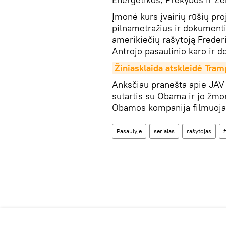
Įmonė kurs įvairių rūšių proj
pilnametražius ir dokumentin
amerikiečių rašytoją Freder
Antrojo pasaulinio karo ir 
Žiniasklaida atskleidė Tra
Anksčiau pranešta apie JAV 
sutartis su Obama ir jo žmon
Obamos kompanija filmuoja 
Pasaulyje
serialas
rašytojas