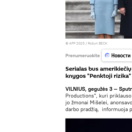
© AFP 2023 / Robyn BECK
Prenumeruokite
Serialas bus amerikiečių
knygos "Penktoji rizika"
VILNIUS, gegužės 3 — Sputn
Productions", kuri priklaus
jo žmonai Mišelei, anonsavo
darbo pradžią, informuoja p