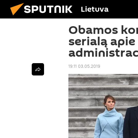
Lietuva
Obamos kom
serialą api
administrac
19:11 03.05.2019