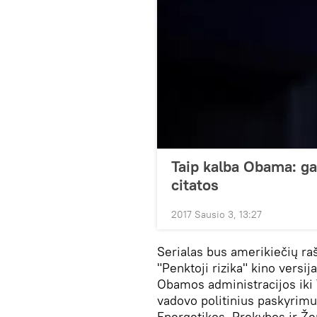
Taip kalba Obama: ga
citatos
2017 Sausio 3, 13:27
Serialas bus amerikiečių raš
"Penktoji rizika" kino versi
Obamos administracijos iki 
vadovo politinius paskyrimu
Energetikos, Prekybos ir Že