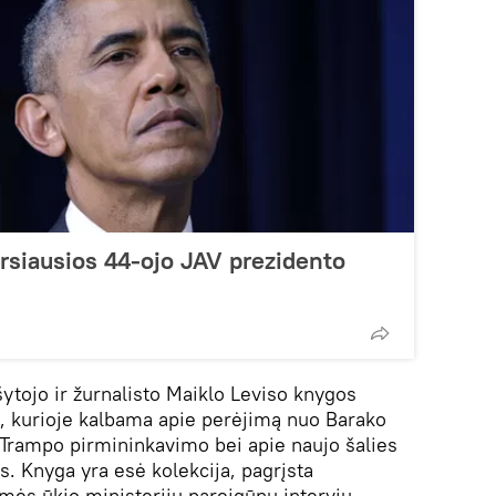
rsiausios 44-ojo JAV prezidento
ytojo ir žurnalisto Maiklo Leviso knygos
ja, kurioje kalbama apie perėjimą nuo Barako
Trampo pirmininkavimo bei apie naujo šalies
s. Knyga yra esė kolekcija, pagrįsta
mės ūkio ministerijų pareigūnų interviu.