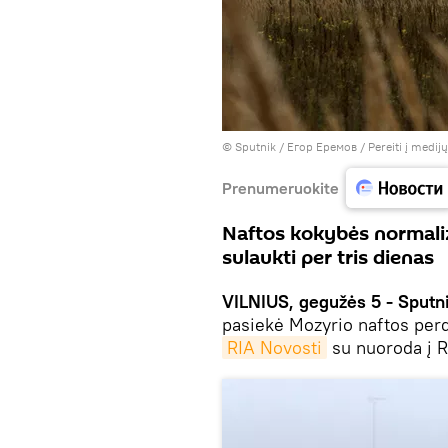
© Sputnik / Егор Еремов
/
Pereiti į medij
Prenumeruokite
Naftos kokybės normali
sulaukti per tris dienas
VILNIUS, gegužės 5 - Sputni
pasiekė Mozyrio naftos per
RIA Novosti
su nuoroda į R