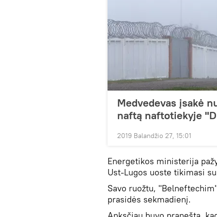
Medvedevas įsakė nu
naftą naftotiekyje "
2019 Balandžio 27, 15:01
Energetikos ministerija pa
Ust-Lugos uoste tikimasi sul
Savo ruožtu, "Belneftechim"
prasidės sekmadienį.
Anksčiau buvo pranešta, ka