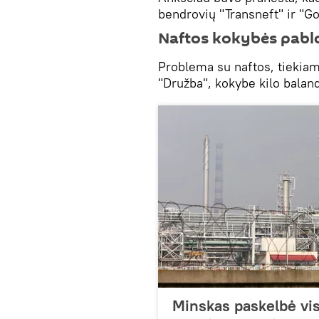
bendrovių "Transneft" ir "G
Naftos kokybės pabl
Problema su naftos, tiekiamo
"Družba", kokybe kilo baland
Minskas paskelbė vis