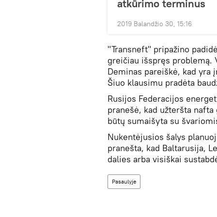
atkūrimo terminus
2019 Balandžio 30, 15:16
"Transneft" pripažino padidė
greičiau išspręs problemą. 
Deminas pareiškė, kad yra į
Šiuo klausimu pradėta baudž
Rusijos Federacijos energet
pranešė, kad užteršta nafta ga
būtų sumaišyta su švariomis
Nukentėjusios šalys planuoja
pranešta, kad Baltarusija, Le
dalies arba visiškai sustab
Pasaulyje