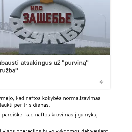
bausti atsakingus už "purviną"
Družba"
žymėjo, kad naftos kokybės normalizavimas
aukti per tris dienas.
 pareiškė, kad naftos krovimas į gamyklą
d visos operacijos buvo vykdomos dalyvaujant