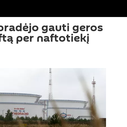
 pradėjo gauti geros
tą per naftotiekį