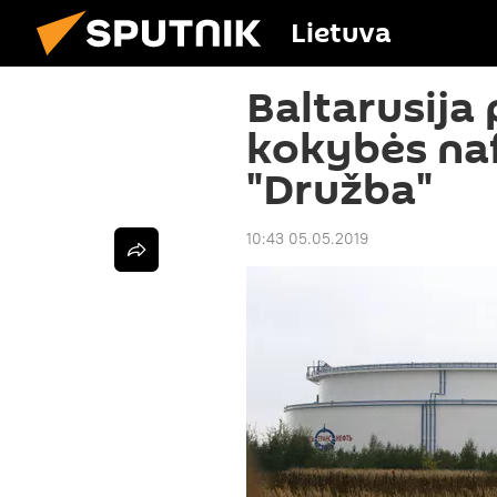
Lietuva
Baltarusija
kokybės naf
"Družba"
10:43 05.05.2019