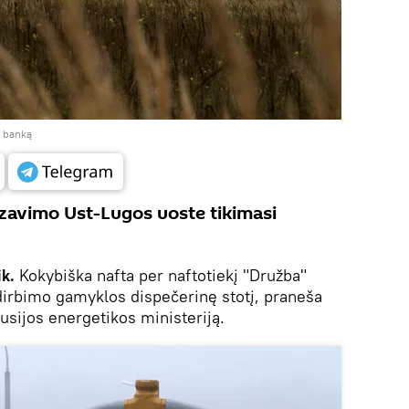
ų banką
zavimo Ust-Lugos uoste tikimasi
k.
Kokybiška nafta per naftotiekį "Družba"
dirbimo gamyklos dispečerinę stotį, praneša
usijos energetikos ministeriją.