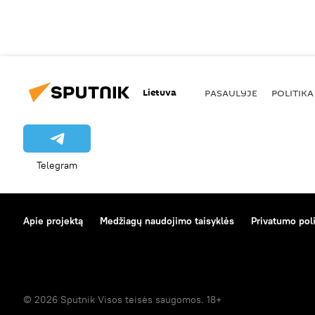
Lietuva
PASAULYJE
POLITIKA
Telegram
Apie projektą
Medžiagų naudojimo taisyklės
Privatumo poli
© 2026 Sputnik Visos teisės saugomos. 18+