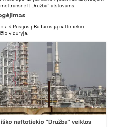
omeltransneft Družba" atstovams.
ogėjimas
s iš Rusijos į Baltarusiją naftotiekiu
žio viduryje.
iško naftotiekio "Družba" veiklos