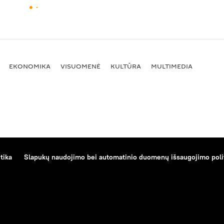
EKONOMIKA
VISUOMENĖ
KULTŪRA
MULTIMEDIA
tika
Slapukų naudojimo bei automatinio duomenų išsaugojimo poli