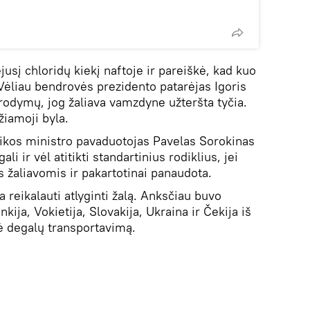
jusį chloridų kiekį naftoje ir pareiškė, kad kuo
Vėliau bendrovės prezidento patarėjas Igoris
rodymų, jog žaliava vamzdyne užteršta tyčia.
iamoji byla.
ikos ministro pavaduotojas Pavelas Sorokinas
li ir vėl atitikti standartinius rodiklius, jei
 žaliavomis ir pakartotinai panaudota.
 reikalauti atlyginti žalą. Anksčiau buvo
nkija, Vokietija, Slovakija, Ukraina ir Čekija iš
dė degalų transportavimą.