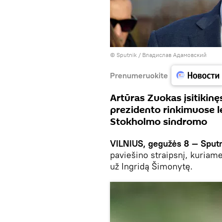
© Sputnik / Владислав Адамовский
Prenumeruokite
Artūras Zuokas įsitikinę
prezidento rinkimuose l
Stokholmo sindromo
VILNIUS, gegužės 8 — Sputn
paviešino straipsnį, kuriame
už Ingridą Šimonytę.