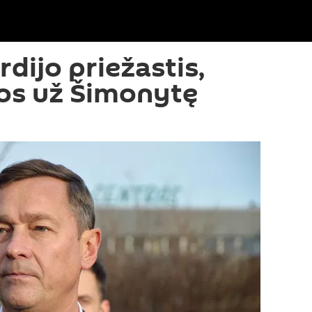
dijo priežastis,
os už Šimonytę