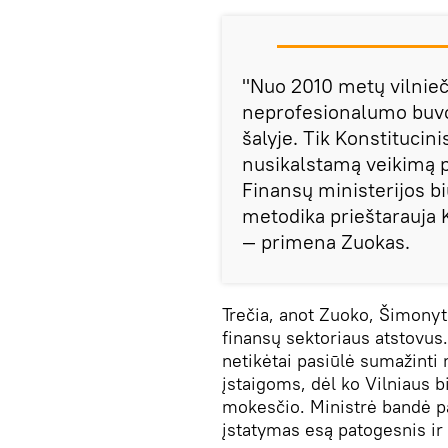
"Nuo 2010 metų vilnieči
neprofesionalumo buvo 
šalyje. Tik Konstitucin
nusikalstamą veikimą p
Finansų ministerijos 
metodika prieštarauja Ko
— primena Zuokas.
Trečia, anot Zuoko, Šimonyt
finansų sektoriaus atstovus
netikėtai pasiūlė sumažinti
įstaigoms, dėl ko Vilniaus 
mokesčio. Ministrė bandė pa
įstatymas esą patogesnis ir