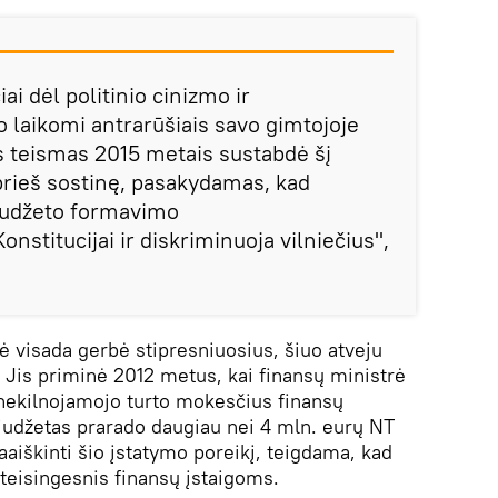
ai dėl politinio cinizmo ir
laikomi antrarūšiais savo gimtojoje
is teismas 2015 metais sustabdė šį
rieš sostinę, pasakydamas, kad
biudžeto formavimo
nstitucijai ir diskriminuoja vilniečius",
ė visada gerbė stipresniuosius, šiuo atveju
. Jis priminė 2012 metus, kai finansų ministrė
 nekilnojamojo turto mokesčius finansų
biudžetas prarado daugiau nei 4 mln. eurų NT
aiškinti šio įstatymo poreikį, teigdama, kad
 teisingesnis finansų įstaigoms.