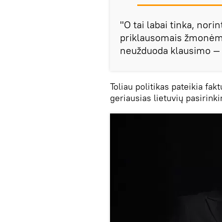
"O tai labai tinka, nori
priklausomais žmonėmis 
neužduoda klausimo — k
Toliau politikas pateikia fa
geriausias lietuvių pasirink