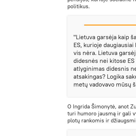
politikus.
"Lietuva garsėja kaip ša
ES, kurioje daugiausiai
vis nėra. Lietuva garsėj
didesnės nei kitose ES
atlyginimas didesnis ne
atsakingas? Logika sako,
metų vadovavo mūsų šali
O Ingrida Šimonytė, anot Zuo
turi humoro jausmą ir gali v
plotų rankomis ir džiaugsm