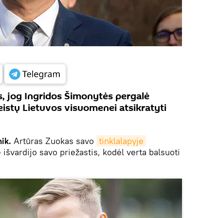
s, jog Ingridos Šimonytės pergalė
eistų Lietuvos visuomenei atsikratyti
ik.
Artūras Zuokas savo
tinklalapyje
 išvardijo savo priežastis, kodėl verta balsuoti