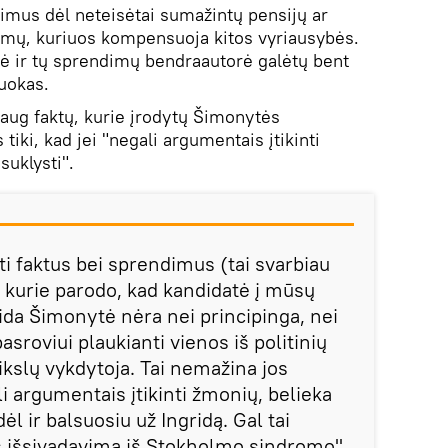
imus dėl neteisėtai sumažintų pensijų ar
nimų, kuriuos kompensuoja kitos vyriausybės.
ė ir tų sprendimų bendraautorė galėtų bent
Zuokas.
 daug faktų, kurie įrodytų Šimonytės
tiki, kad jei "negali argumentais įtikinti
suklysti".
nti faktus bei sprendimus (tai svarbiau
), kurie parodo, kad kandidatė į mūsų
ida Šimonytė nėra nei principinga, nei
pasroviui plaukianti vienos iš politinių
ikslų vykdytoja. Tai nemažina jos
li argumentais įtikinti žmonių, belieka
dėl ir balsuosiu už Ingridą. Gal tai
 išsivadavimą iš Stokholmo sindromo",