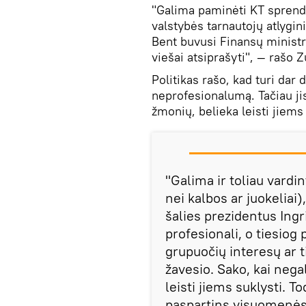
"Galima paminėti KT sprend
valstybės tarnautojų atlygi
Bent buvusi Finansų ministr
viešai atsiprašyti", — rašo 
Politikas rašo, kad turi dar
neprofesionalumą. Tačiau jis 
žmonių, belieka leisti jiems 
"Galima ir toliau vardi
nei kalbos ar juokeliai
šalies prezidentus Ingr
profesionali, o tiesiog 
grupuočių interesų ar t
žavesio. Sako, kai nega
leisti jiems suklysti. To
paspartins visuomenės