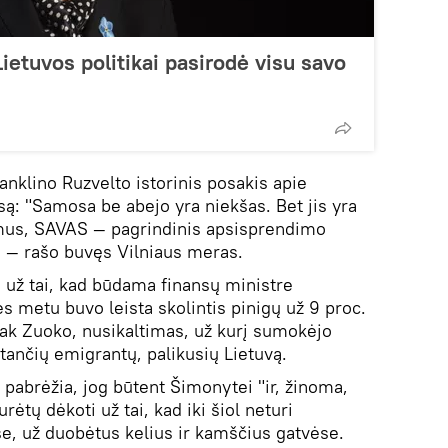
ietuvos politikai pasirodė visu savo
anklino Ruzvelto istorinis posakis apie
ą: "Samosa be abejo yra niekšas. Bet jis yra
 mus, SAVAS — pagrindinis apsisprendimo
, — rašo buvęs Vilniaus meras.
 už tai, kad būdama finansų ministre
ės metu buvo leista skolintis pinigų už 9 proc.
sak Zuoko, nusikaltimas, už kurį sumokėjo
tančių emigrantų, palikusių Lietuvą.
 pabrėžia, jog būtent Šimonytei "ir, žinoma,
urėtų dėkoti už tai, kad iki šiol neturi
e, už duobėtus kelius ir kamščius gatvėse.