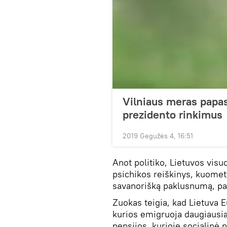
Vilniaus meras papas
prezidento rinkimus
2019 Gegužės 4, 16:51
Anot politiko, Lietuvos vi
psichikos reiškinys, kuomet
savanorišką paklusnumą, pa
Zuokas teigia, kad Lietuva Eu
kurios emigruoja daugiausia
pensijos, kurioje socialinė