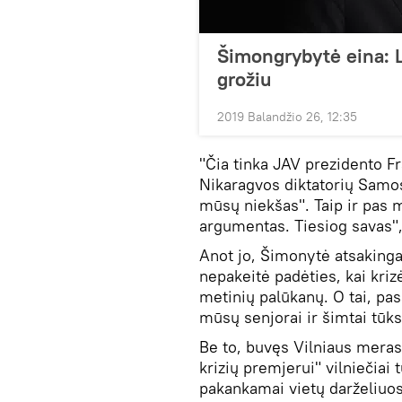
Šimongrybytė eina: L
grožiu
2019 Balandžio 26, 12:35
"Čia tinka JAV prezidento Fr
Nikaragvos diktatorių Samos
mūsų niekšas". Taip ir pas
argumentas. Tiesiog savas"
Anot jo, Šimonytė atsakinga
nepakeitė padėties, kai kriz
metinių palūkanų. O tai, pa
mūsų senjorai ir šimtai tūks
Be to, buvęs Vilniaus meras
krizių premjerui" vilniečiai t
pakankamai vietų darželiuos