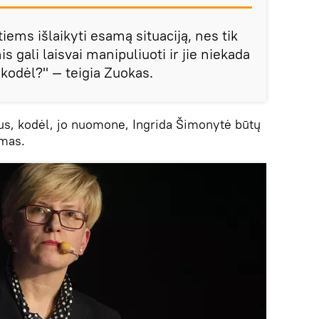
ntiems išlaikyti esamą situaciją, nes tik
gali laisvai manipuliuoti ir jie niekada
odėl?" — teigia Zuokas.
ktus, kodėl, jo nuomone, Ingrida Šimonytė būtų
imas.