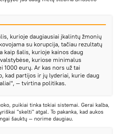
lis, kurioje daugiausiai įkalintų žmonių
 kovojama su korupcija, tačiau rezultatų
a kaip šalis, kurioje kainos daug
 valstybėse, kuriose minimalus
i 1000 eurų. Ar kas nors už tai
 kad partijos ir jų lyderiai, kurie daug
ai", — tvirtina politikas.
ko, puikiai tinka tokiai sistemai. Gerai kalba,
yriškai "skelti" atgal. To pakanka, kad aukos
ingai šauktų — norime daugiau.