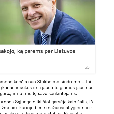
akojo, ką parems per Lietuvos
suomenė kenčia nuo Stokholmo sindromo — tai
 įkaitai ar aukos ima jausti teigiamus jausmus:
garbą ir net meilę savo kankintojams.
ropos Sąjungoje iki šiol garsėja kaip šalis, iš
 žmonių, kurioje bene mažiausi atlyginimai ir
 nelygybė jau daug metų stebina Briuselio