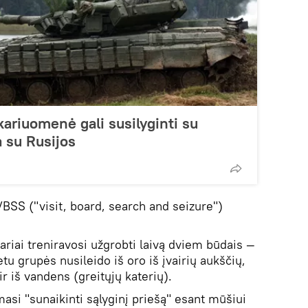
kariuomenė gali susilyginti su
a su Rusijos
VBSS ("visit, board, search and seizure")
ariai treniravosi užgrobti laivą dviem būdais —
etu grupės nusileido iš oro iš įvairių aukščių,
ir iš vandens (greitųjų katerių).
masi "sunaikinti sąlyginį priešą" esant mūšiui