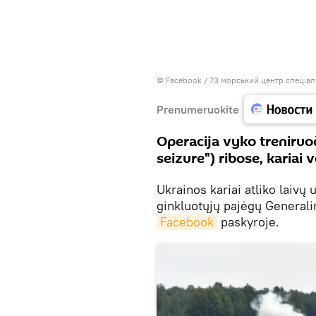
©
Facebook / 73 морський центр спеціа
Prenumeruokite
Operacija vyko treniruoč
seizure") ribose, kariai
Ukrainos kariai atliko laivų
ginkluotųjų pajėgų Generali
Facebook
paskyroje.