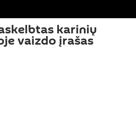
askelbtas karinių
oje vaizdo įrašas