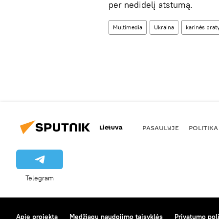
per nedidelį atstumą.
Multimedia
Ukraina
karinės prat
Lietuva
PASAULYJE
POLITIKA
Telegram
Apie projektą
Medžiagų naudojimo taisyklės
Privatumo poli