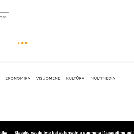
ybos
EKONOMIKA
VISUOMENĖ
KULTŪRA
MULTIMEDIA
tika
Slapukų naudojimo bei automatinio duomenų išsaugojimo poli