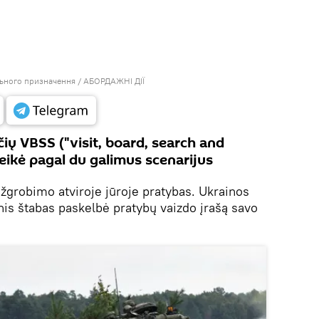
льного призначення
/ АБОРДАЖНІ ДІЇ
ių VBSS ("visit, board, search and
 veikė pagal du galimus scenarijus
 užgrobimo atviroje jūroje pratybas. Ukrainos
nis štabas paskelbė pratybų vaizdo įrašą savo