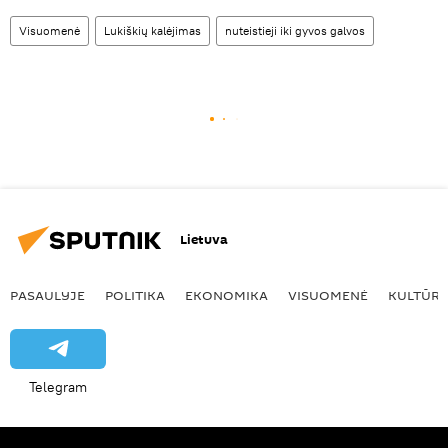
Visuomenė
Lukiškių kalėjimas
nuteistieji iki gyvos galvos
Lietuva
PASAULYJE
POLITIKA
EKONOMIKA
VISUOMENĖ
KULTŪR
Telegram