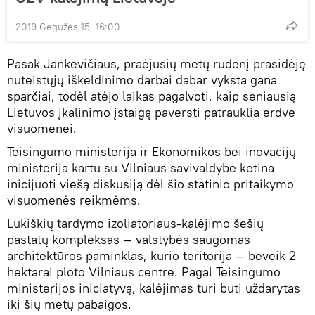
2019 Gegužės 15, 16:00
Pasak Jankevičiaus, praėjusių metų rudenį prasidėję
nuteistųjų iškeldinimo darbai dabar vyksta gana
sparčiai, todėl atėjo laikas pagalvoti, kaip seniausią
Lietuvos įkalinimo įstaigą paversti patrauklia erdve
visuomenei.
Teisingumo ministerija ir Ekonomikos bei inovacijų
ministerija kartu su Vilniaus savivaldybe ketina
inicijuoti viešą diskusiją dėl šio statinio pritaikymo
visuomenės reikmėms.
Lukiškių tardymo izoliatoriaus-kalėjimo šešių
pastatų kompleksas — valstybės saugomas
architektūros paminklas, kurio teritorija — beveik 2
hektarai ploto Vilniaus centre. Pagal Teisingumo
ministerijos iniciatyvą, kalėjimas turi būti uždarytas
iki šių metų pabaigos.