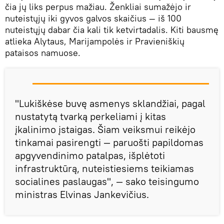
čia jų liks perpus mažiau. Ženkliai sumažėjo ir
nuteistųjų iki gyvos galvos skaičius — iš 100
nuteistųjų dabar čia kali tik ketvirtadalis. Kiti bausmę
atlieka Alytaus, Marijampolės ir Pravieniškių
pataisos namuose.
"Lukiškėse buvę asmenys sklandžiai, pagal
nustatytą tvarką perkeliami į kitas
įkalinimo įstaigas. Šiam veiksmui reikėjo
tinkamai pasirengti — paruošti papildomas
apgyvendinimo patalpas, išplėtoti
infrastruktūrą, nuteistiesiems teikiamas
socialines paslaugas", — sako teisingumo
ministras Elvinas Jankevičius.