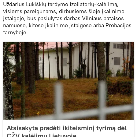
Uždarius Lukiškių tardymo izoliatorių-kalėjimą,
visiems pareigūnams, dirbusiems šioje įkalinimo
įstaigoje, bus pasiūlytas darbas Vilniaus pataisos
namuose, kitose įkalinimo įstaigose arba Probacijos
tarnyboje.
Atsisakyta pradėti ikiteisminį tyrimą dėl
CŽV kalėjimų Lietuvoje