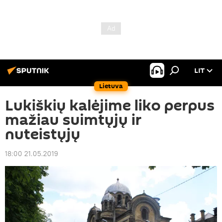
LIT
Lietuva
Lukiškių kalėjime liko perpus
mažiau suimtųjų ir
nuteistųjų
18:00 21.05.2019