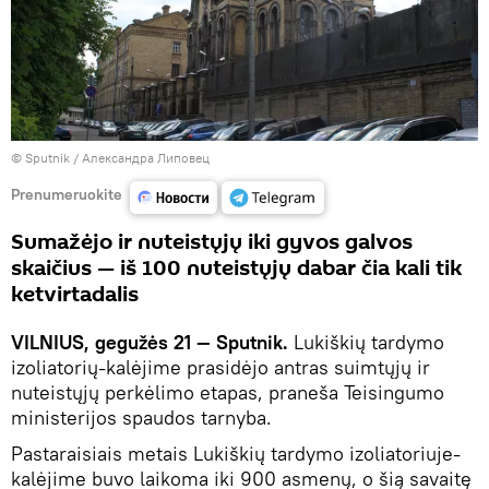
© Sputnik / Александра Липовец
Prenumeruokite
Sumažėjo ir nuteistųjų iki gyvos galvos
skaičius — iš 100 nuteistųjų dabar čia kali tik
ketvirtadalis
VILNIUS, gegužės 21 — Sputnik.
Lukiškių tardymo
izoliatorių-kalėjime prasidėjo antras suimtųjų ir
nuteistųjų perkėlimo etapas, praneša Teisingumo
ministerijos spaudos tarnyba.
Pastaraisiais metais Lukiškių tardymo izoliatoriuje-
kalėjime buvo laikoma iki 900 asmenų, o šią savaitę