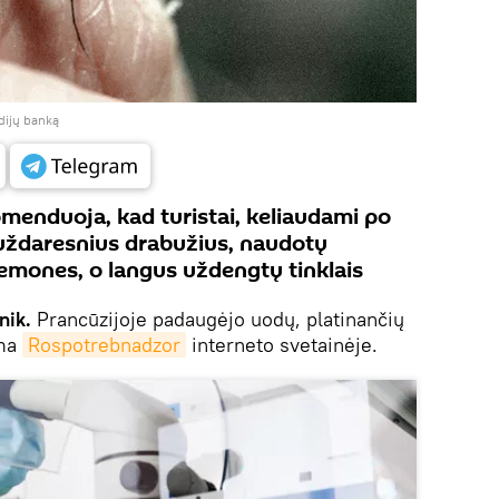
edijų banką
enduoja, kad turistai, keliaudami po
uždaresnius drabužius, naudotų
emones, o langus uždengtų tinklais
nik.
Prancūzijoje padaugėjo uodų, platinančių
oma
Rospotrebnadzor
interneto svetainėje.