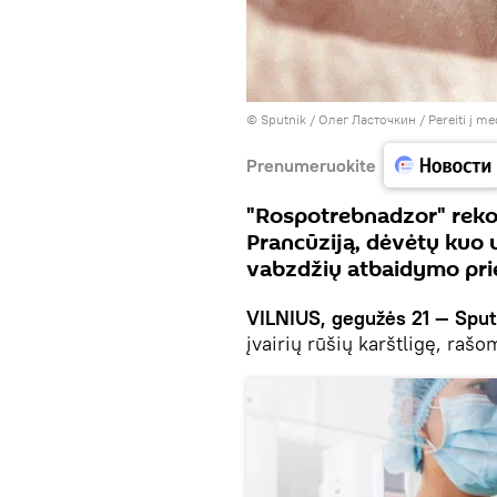
© Sputnik / Олег Ласточкин
/
Pereiti į m
Prenumeruokite
"Rospotrebnadzor" rekom
Prancūziją, dėvėtų kuo 
vabzdžių atbaidymo pri
VILNIUS, gegužės 21 — Sput
įvairių rūšių karštligę, raš