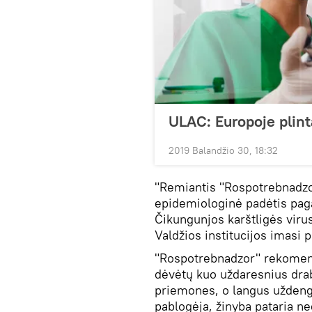
ULAC: Europoje plint
2019 Balandžio 30, 18:32
"Remiantis "Rospotrebnadzor
epidemiologinė padėtis pag
Čikungunjos karštligės vir
Valdžios institucijos imasi 
"Rospotrebnadzor" rekomend
dėvėtų kuo uždaresnius dra
priemones, o langus uždengtų
pablogėja, žinyba pataria ned