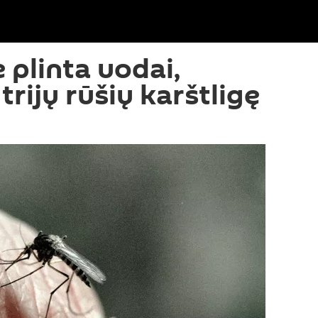
 plinta uodai,
trijų rūšių karštligę