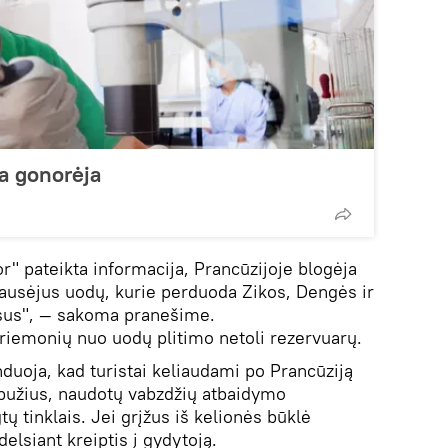
a gonorėja
" pateikta informacija, Prancūzijoje blogėja
ausėjus uodų, kurie perduoda Zikos, Dengės ir
usus", — sakoma pranešime.
priemonių nuo uodų plitimo netoli rezervuarų.
uoja, kad turistai keliaudami po Prancūziją
bužius, naudotų vabzdžių atbaidymo
 tinklais. Jei grįžus iš kelionės būklė
elsiant kreiptis į gydytoją.