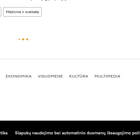
Medicina ir sveikata
EKONOMIKA
VISUOMENĖ
KULTŪRA
MULTIMEDIA
tika
Slapukų naudojimo bei automatinio duomenų išsaugojimo poli