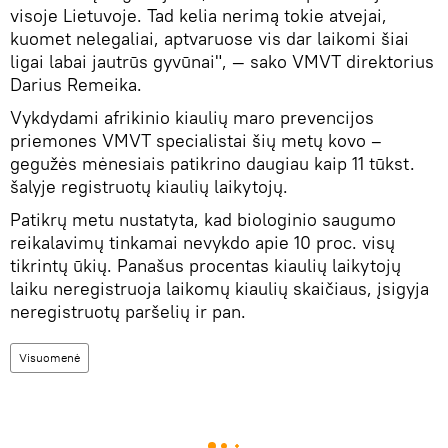
visoje Lietuvoje. Tad kelia nerimą tokie atvejai,
kuomet nelegaliai, aptvaruose vis dar laikomi šiai
ligai labai jautrūs gyvūnai", — sako VMVT direktorius
Darius Remeika.
Vykdydami afrikinio kiaulių maro prevencijos
priemones VMVT specialistai šių metų kovo –
gegužės mėnesiais patikrino daugiau kaip 11 tūkst.
šalyje registruotų kiaulių laikytojų.
Patikrų metu nustatyta, kad biologinio saugumo
reikalavimų tinkamai nevykdo apie 10 proc. visų
tikrintų ūkių. Panašus procentas kiaulių laikytojų
laiku neregistruoja laikomų kiaulių skaičiaus, įsigyja
neregistruotų paršelių ir pan.
Visuomenė