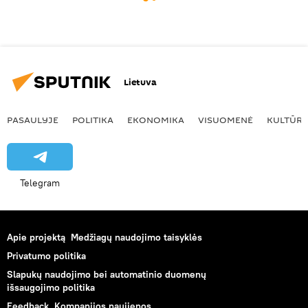
Lietuva
PASAULYJE
POLITIKA
EKONOMIKA
VISUOMENĖ
KULTŪR
Telegram
Apie projektą
Medžiagų naudojimo taisyklės
Privatumo politika
Slapukų naudojimo bei automatinio duomenų
išsaugojimo politika
Feedback
Kompanijos naujienos