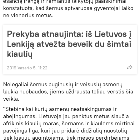
esančią įrangą ir remiantis laikytojų paaiškinimai
konstatuota, kad šernus aptvaruose gyventojai laiko
ne vienerius metus.
Prekyba atnaujinta: iš Lietuvos į
Lenkiją atvežta beveik du šimtai
kiaulių
2019 Vasario 5, 11:22
Nelegaliai šernus auginusių ir veisusių asmenų
laukia nuobaudos, jiems uždrausta toliau verstis šia
veikla.
"Stebina kai kurių asmenų neatsakingumas ir
abejingumas. Lietuvoje jau penktus metus siaučia
afrikinis kiaulių maras, šernams ir kiaulėms mirtinai
pavojinga liga, kuri jau pridarė didžiulių nuostolių
tiek kiaulių augintojams, tiek mėsos perdirbėjams