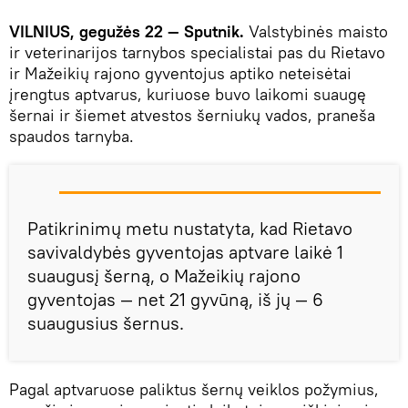
VILNIUS, gegužės 22 — Sputnik.
Valstybinės maisto
ir veterinarijos tarnybos specialistai pas du Rietavo
ir Mažeikių rajono gyventojus aptiko neteisėtai
įrengtus aptvarus, kuriuose buvo laikomi suaugę
šernai ir šiemet atvestos šerniukų vados, praneša
spaudos tarnyba.
Patikrinimų metu nustatyta, kad Rietavo
savivaldybės gyventojas aptvare laikė 1
suaugusį šerną, o Mažeikių rajono
gyventojas — net 21 gyvūną, iš jų — 6
suaugusius šernus.
Pagal aptvaruose paliktus šernų veiklos požymius,