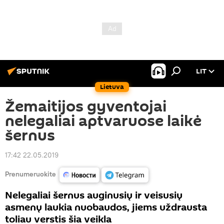
LIT
Lietuva
Žemaitijos gyventojai
nelegaliai aptvaruose laikė
šernus
17:42 22.05.2019
Prenumeruokite
Nelegaliai šernus auginusių ir veisusių
asmenų laukia nuobaudos, jiems uždrausta
toliau verstis šia veikla