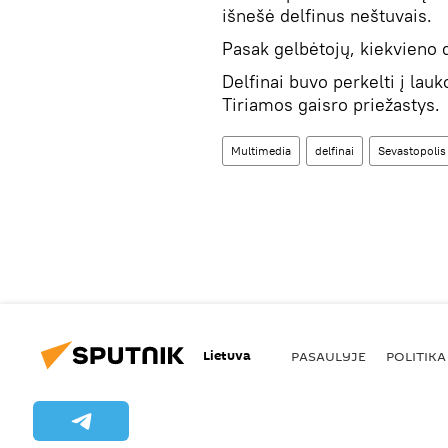
išnešė delfinus neštuvais.
Pasak gelbėtojų, kiekvieno 
Delfinai buvo perkelti į lau
Tiriamos gaisro priežastys.
Multimedia
delfinai
Sevastopolis
Lietuva
PASAULYJE
POLITIKA