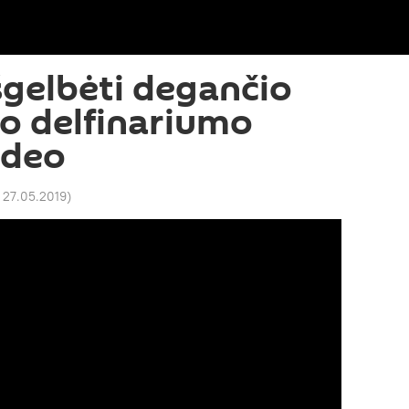
šgelbėti degančio
o delfinariumo
ideo
 27.05.2019
)