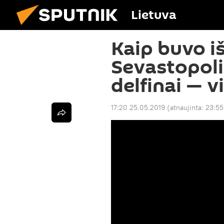
Lietuva
Kaip buvo i
Sevastopoli
delfinai — v
17:20 25.05.2019
(atnaujinta:
23:55