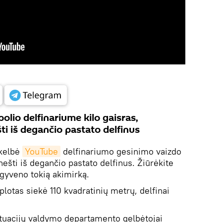
olio delfinariume kilo gaisras,
i iš degančio pastato delfinus
skelbė
YouTube
delfinariumo gesinimo vaizdo
ešti iš degančio pastato delfinus. Žiūrėkite
šgyveno tokią akimirką.
plotas siekė 110 kvadratinių metrų, delfinai
ituacijų valdymo departamento gelbėtojai