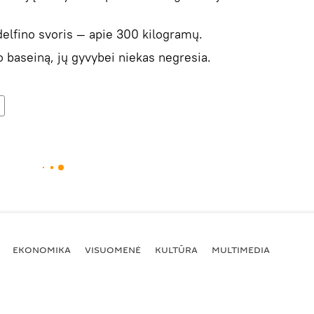
delfino svoris — apie 300 kilogramų.
ko baseiną, jų gyvybei niekas negresia.
EKONOMIKA
VISUOMENĖ
KULTŪRA
MULTIMEDIA