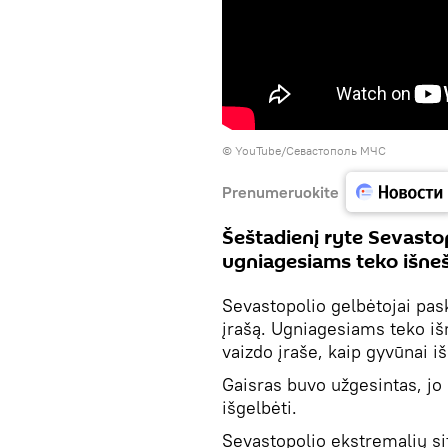
©
YouTube/Севастополь МЧС
Prenumeruokite
Šeštadienį ryte Sevastop
ugniagesiams teko išnešt
Sevastopolio gelbėtojai pa
įrašą. Ugniagesiams teko išn
vaizdo įraše, kaip gyvūnai i
Gaisras buvo užgesintas, jo 
išgelbėti.
Sevastopolio ekstremalių s