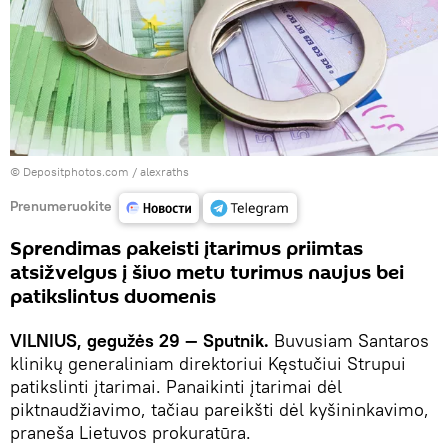
© Depositphotos.com /
alexraths
Prenumeruokite
Sprendimas pakeisti įtarimus priimtas
atsižvelgus į šiuo metu turimus naujus bei
patikslintus duomenis
VILNIUS, gegužės 29 — Sputnik.
Buvusiam Santaros
klinikų generaliniam direktoriui Kęstučiui Strupui
patikslinti įtarimai. Panaikinti įtarimai dėl
piktnaudžiavimo, tačiau pareikšti dėl kyšininkavimo,
praneša Lietuvos prokuratūra.