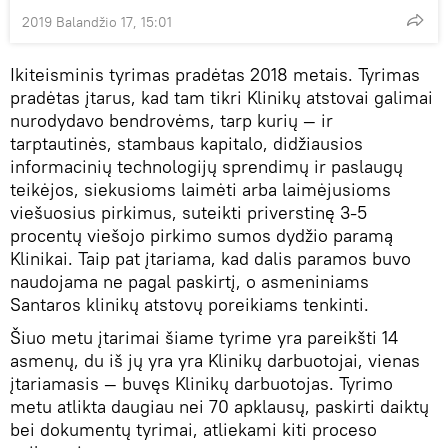
2019 Balandžio 17, 15:01
Ikiteisminis tyrimas pradėtas 2018 metais. Tyrimas
pradėtas įtarus, kad tam tikri Klinikų atstovai galimai
nurodydavo bendrovėms, tarp kurių — ir
tarptautinės, stambaus kapitalo, didžiausios
informacinių technologijų sprendimų ir paslaugų
teikėjos, siekusioms laimėti arba laimėjusioms
viešuosius pirkimus, suteikti priverstinę 3-5
procentų viešojo pirkimo sumos dydžio paramą
Klinikai. Taip pat įtariama, kad dalis paramos buvo
naudojama ne pagal paskirtį, o asmeniniams
Santaros klinikų atstovų poreikiams tenkinti.
Šiuo metu įtarimai šiame tyrime yra pareikšti 14
asmenų, du iš jų yra yra Klinikų darbuotojai, vienas
įtariamasis — buvęs Klinikų darbuotojas. Tyrimo
metu atlikta daugiau nei 70 apklausų, paskirti daiktų
bei dokumentų tyrimai, atliekami kiti proceso