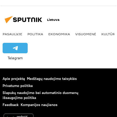
Lietuva
PASAULYJE
POLITIKA
EKONOMIKA
VISUOMENĖ
KULTŪR
Telegram
Apie projektą
Medžiagų naudojimo taisyklės
Privatumo politika
Slapukų naudojimo bei automatinio duomenų
išsaugojimo politika
Feedback
Kompanijos naujienos