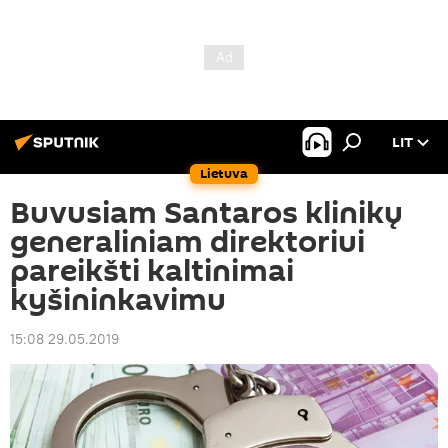
LIT
Lietuva
Buvusiam Santaros klinikų
generaliniam direktoriui
pareikšti kaltinimai
kyšininkavimu
15:08 29.05.2019