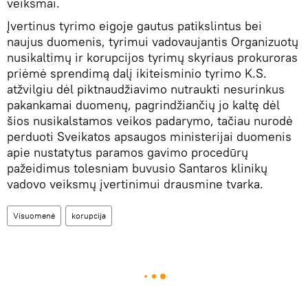
veiksmai.
Įvertinus tyrimo eigoje gautus patikslintus bei
naujus duomenis, tyrimui vadovaujantis Organizuotų
nusikaltimų ir korupcijos tyrimų skyriaus prokuroras
priėmė sprendimą dalį ikiteisminio tyrimo K.S.
atžvilgiu dėl piktnaudžiavimo nutraukti nesurinkus
pakankamai duomenų, pagrindžiančių jo kaltę dėl
šios nusikalstamos veikos padarymo, tačiau nurodė
perduoti Sveikatos apsaugos ministerijai duomenis
apie nustatytus paramos gavimo procedūrų
pažeidimus tolesniam buvusio Santaros klinikų
vadovo veiksmų įvertinimui drausmine tvarka.
Visuomenė
korupcija