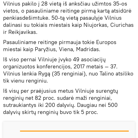
Vilnius pakilo į 28 vietą iš anksčiau užimtos 35-os
vietos, o pasauliniame reitinge pirmą kartą atsidūrė
penkiasdešimtuke. 50-tą vietą pasaulyje Vilnius
dalinasi su tokiais miestais kaip Niujorkas, Ciurichas
ir Reikjavikas.
Pasauliniame reitinge pirmauja tokie Europos
miestai kaip Paryžius, Viena, Madridas.
Iš viso pernai Vilniuje įvyko 49 asociacijų
organizuotos konferencijos, 2017 metais — 37.
Vilnius lenkia Rygą (35 renginiai), nuo Talino atsiliko
tik vienu renginiu.
Iš visų per praėjusius metus Vilniuje surengtų
renginių net 82 proc. sudarė maži renginiai,
sutraukiantys iki 200 dalyvių. Daugiau nei 500
dalyvių skirtų renginių buvo tik 5 proc.