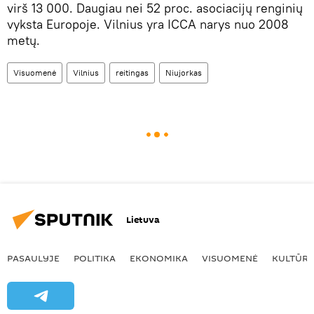
virš 13 000. Daugiau nei 52 proc. asociacijų renginių
vyksta Europoje. Vilnius yra ICCA narys nuo 2008
metų.
Visuomenė
Vilnius
reitingas
Niujorkas
Lietuva
PASAULYJE
POLITIKA
EKONOMIKA
VISUOMENĖ
KULTŪR