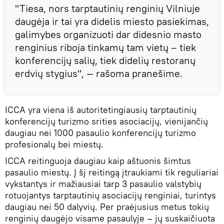
"Tiesa, nors tarptautinių renginių Vilniuje
daugėja ir tai yra didelis miesto pasiekimas,
galimybes organizuoti dar didesnio masto
renginius riboja tinkamų tam vietų – tiek
konferencijų salių, tiek didelių restoranų
erdvių stygius", — rašoma pranešime.
ICCA yra viena iš autoritetingiausių tarptautinių
konferencijų turizmo srities asociacijų, vienijančių
daugiau nei 1000 pasaulio konferencijų turizmo
profesionalų bei miestų.
ICCA reitinguoja daugiau kaip aštuonis šimtus
pasaulio miestų. Į šį reitingą įtraukiami tik reguliariai
vykstantys ir mažiausiai tarp 3 pasaulio valstybių
rotuojantys tarptautinių asociacijų renginiai, turintys
daugiau nei 50 dalyvių. Per praėjusius metus tokių
renginių daugėjo visame pasaulyje – jų suskaičiuota