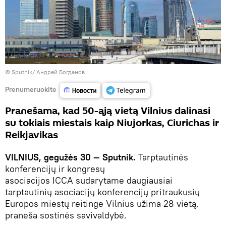
© Sputnik/ Андрей Богданов
Prenumeruokite
Pranešama, kad 50-ąją vietą Vilnius dalinasi
su tokiais miestais kaip Niujorkas, Ciurichas ir
Reikjavikas
VILNIUS, gegužės 30 — Sputnik.
Tarptautinės
konferencijų ir kongresų
asociacijos ICCA sudarytame daugiausiai
tarptautinių asociacijų konferencijų pritraukusių
Europos miestų reitinge Vilnius užima 28 vietą,
praneša sostinės savivaldybė.