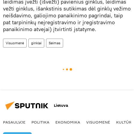
leidimas įvežti (išvežti) pavienius ginklus, leidimas
vežti ginklus, išankstinis sutikimas dėl ginklų vežimo
neišdavimo, galiojimo panaikinimo pagrindai, taip
pat tarpininkų neįregistravimo ir įregistravimo
panaikinimo atvejai) įtvirtinti įstatyme.
Visuomenė
ginklai
Seimas
Lietuva
PASAULYJE
POLITIKA
EKONOMIKA
VISUOMENĖ
KULTŪR