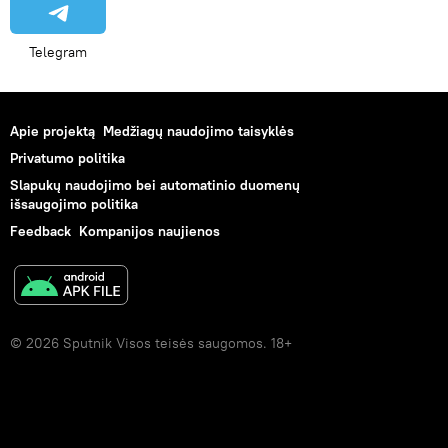
Telegram
Apie projektą
Medžiagų naudojimo taisyklės
Privatumo politika
Slapukų naudojimo bei automatinio duomenų
išsaugojimo politika
Feedback
Kompanijos naujienos
© 2026 Sputnik Visos teisės saugomos. 18+