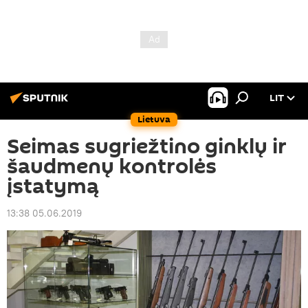
LIT
Lietuva
Seimas sugriežtino ginklų ir
šaudmenų kontrolės
įstatymą
13:38 05.06.2019