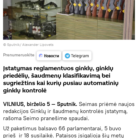
© Sputnik/ Alexander Lipovets
Prenumeruokite
Įstatymas reglamentuos ginklų, ginklų
priedėlių, šaudmenų klasifikavimą bei
sugriežtins kai kurių pusiau automatinių
ginklų kontrolė
VILNIUS, birželio 5 — Sputnik.
Seimas priėmė naujos
redakcijos Ginklų ir šaudmenų kontrolės įstatymą,
rašoma Seimo pranešime spaudai.
Už paketimus balsavo 66 parlamentarai, 5 buvo
prieš ir 18 susilaikė. Pataisos įsigalioja šių metų