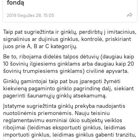
fondą
2019 Gegužės 28, 15:05
Taip pat sugriežtinta ir ginklų, perdirbtų į imitacinius,
signalinius ar dujinius ginklus, kontrolė, priskiriant
juos prie A, B ar C kategorijų.
Be to, ribojama didelės talpos dėtuvių (daugiau kaip
10 šovinių ilgiesiems ginklams arba daugiau kaip 20
šovinių trumpiesiems ginklams) civilinė apyvarta.
Ginklų gamintojai taip pat bus įparegoti žymėti
kiekvieną pagaminto ginklo pagrindinę dalį, siekiant
pagerinti šaunamųjų ginklų atsekamumą.
Įstatyme sugriežtinta ginklų prekyba naudojantis
nuotolinėmis priemonėmis. Nauju teisiniu
reglamentavimu esminiai ūkio subjektų veiklos
ribojimai (leidimas eksportuoti ginklus, leidimas
importuoti ginklus, leidimas ginklus gabenti tranzitu,