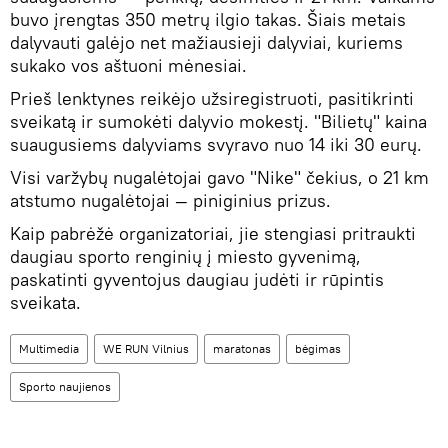
buvo įrengtas 350 metrų ilgio takas. Šiais metais
dalyvauti galėjo net mažiausieji dalyviai, kuriems
sukako vos aštuoni mėnesiai.
Prieš lenktynes ​​reikėjo užsiregistruoti, pasitikrinti
sveikatą ir sumokėti dalyvio mokestį. "Bilietų" kaina
suaugusiems dalyviams svyravo nuo 14 iki 30 eurų.
Visi varžybų nugalėtojai gavo "Nike" čekius, o 21 km
atstumo nugalėtojai — piniginius prizus.
Kaip pabrėžė organizatoriai, jie stengiasi pritraukti
daugiau sporto renginių į miesto gyvenimą,
paskatinti gyventojus daugiau judėti ir rūpintis
sveikata.
Multimedia
WE RUN Vilnius
maratonas
bėgimas
Sporto naujienos