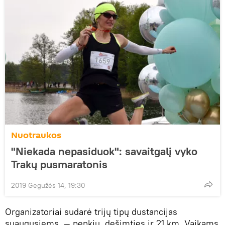
Nuotraukos
"Niekada nepasiduok": savaitgalį vyko
Trakų pusmaratonis
2019 Gegužės 14, 19:30
Organizatoriai sudarė trijų tipų dustancijas
suaugusiems — penkių, dešimties ir 21 km. Vaikams