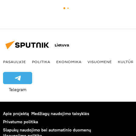
Lietuva
PASAULYJE
POLITIKA
EKONOMIKA
VISUOMENĖ
KULTŪR
Telegram
Apie projektą
Medžiagų naudojimo taisyklės
Privatumo politika
Slapukų naudojimo bei automatinio duomenų
išsaugojimo politika