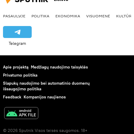
PASAULYJE
POLITIKA
EKONOMIKA
VISUOMENĖ
KULTŪR
Telegram
Apie projektą
Medžiagų naudojimo taisyklės
Privatumo politika
Slapukų naudojimo bei automatinio duomenų
išsaugojimo politika
Feedback
Kompanijos naujienos
© 2026 Sputnik Visos teisės saugomos. 18+