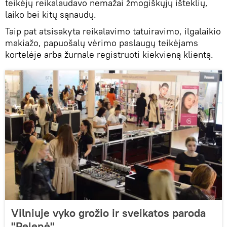
teikėjų reikalaudavo nemažai žmogiškųjų išteklių,
laiko bei kitų sąnaudų.
Taip pat atsisakyta reikalavimo tatuiravimo, ilgalaikio
makiažo, papuošalų vėrimo paslaugų teikėjams
kortelėje arba žurnale registruoti kiekvieną klientą.
Vilniuje vyko grožio ir sveikatos paroda
"Pelenė"