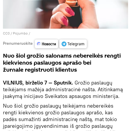
CC0
/
Picjumbo
/
Prenumeruokite
Nuo šiol grožio salonams nebereikės rengti
kiekvienos paslaugos aprašo bei
žurnale registruoti klientus
VILNIUS, birželio 7 — Sputnik.
Grožio paslaugų
teikėjams mažėja administracinė našta. Atitinkamą
įsakymą inicijavo Sveikatos apsaugos ministerija.
Nuo šiol grožio paslaugų teikėjams nebereikės
rengti kiekvienos grožio paslaugos aprašo, kas
padės sumažinti administracinę naštą, mat tokio
įpareigojimo įgyvendinimas iš grožio paslaugų