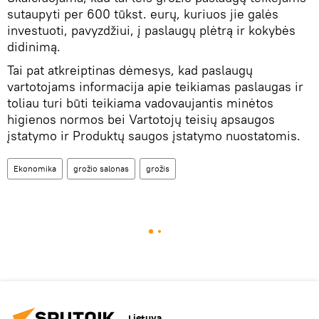
sutaupyti per 600 tūkst. eurų, kuriuos jie galės
investuoti, pavyzdžiui, į paslaugų plėtrą ir kokybės
didinimą.
Tai pat atkreiptinas dėmesys, kad paslaugų
vartotojams informacija apie teikiamas paslaugas ir
toliau turi būti teikiama vadovaujantis minėtos
higienos normos bei Vartotojų teisių apsaugos
įstatymo ir Produktų saugos įstatymo nuostatomis.
Ekonomika
grožio salonas
grožis
Lietuva