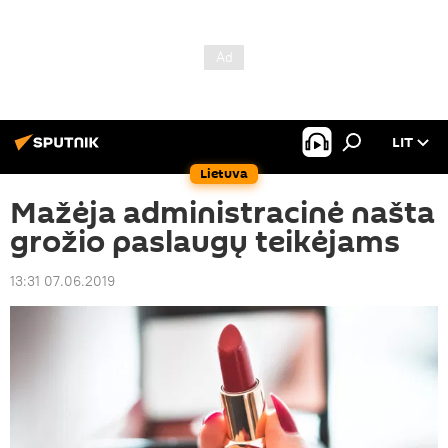
LIT
Lietuva
Mažėja administracinė našta
grožio paslaugų teikėjams
13:31 07.06.2019