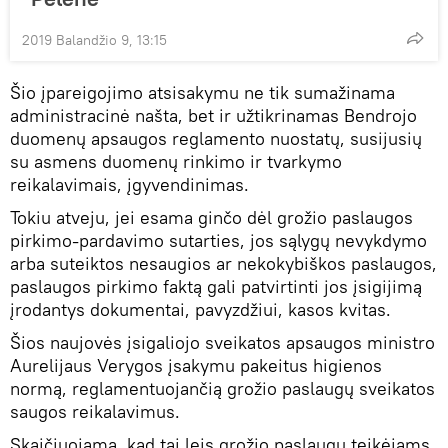
2019 Balandžio 9, 13:15
Šio įpareigojimo atsisakymu ne tik sumažinama
administracinė našta, bet ir užtikrinamas Bendrojo
duomenų apsaugos reglamento nuostatų, susijusių
su asmens duomenų rinkimo ir tvarkymo
reikalavimais, įgyvendinimas.
Tokiu atveju, jei esama ginčo dėl grožio paslaugos
pirkimo-pardavimo sutarties, jos sąlygų nevykdymo
arba suteiktos nesaugios ar nekokybiškos paslaugos,
paslaugos pirkimo faktą gali patvirtinti jos įsigijimą
įrodantys dokumentai, pavyzdžiui, kasos kvitas.
Šios naujovės įsigaliojo sveikatos apsaugos ministro
Aurelijaus Verygos įsakymu pakeitus higienos
normą, reglamentuojančią grožio paslaugų sveikatos
saugos reikalavimus.
Skaičiuojama, kad tai leis grožio paslaugų teikėjams