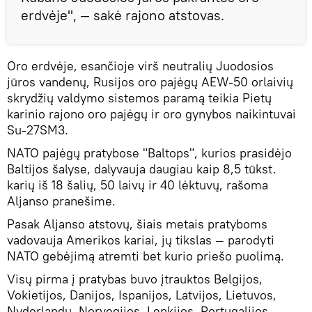
erdvėje", — sakė rajono atstovas.
Oro erdvėje, esančioje virš neutralių Juodosios
jūros vandenų, Rusijos oro pajėgų AEW-50 orlaivių
skrydžių valdymo sistemos paramą teikia Pietų
karinio rajono oro pajėgų ir oro gynybos naikintuvai
Su-27SM3.
NATO pajėgų pratybose "Baltops", kurios prasidėjo
Baltijos šalyse, dalyvauja daugiau kaip 8,5 tūkst.
karių iš 18 šalių, 50 laivų ir 40 lėktuvų, rašoma
Aljanso pranešime.
Pasak Aljanso atstovų, šiais metais pratyboms
vadovauja Amerikos kariai, jų tikslas — parodyti
NATO gebėjimą atremti bet kurio priešo puolimą.
Visų pirma į pratybas buvo įtrauktos Belgijos,
Vokietijos, Danijos, Ispanijos, Latvijos, Lietuvos,
Nyderlandų, Norvegijos, Lenkijos, Portugalijos,