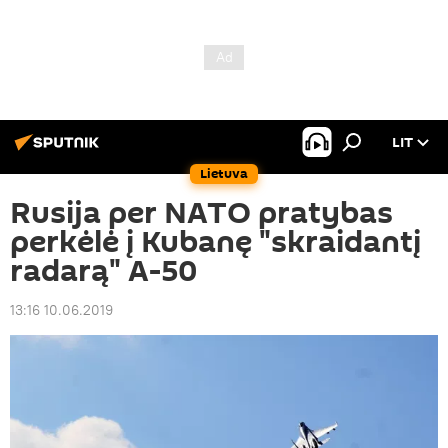
LIT
Lietuva
Rusija per NATO pratybas
perkėlė į Kubanę "skraidantį
radarą" A-50
13:16 10.06.2019