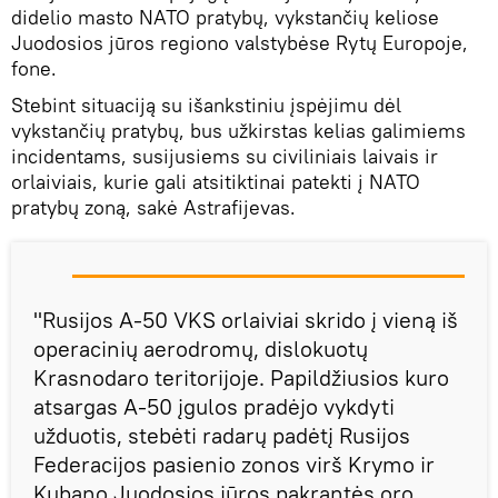
didelio masto NATO pratybų, vykstančių keliose
Juodosios jūros regiono valstybėse Rytų Europoje,
fone.
Stebint situaciją su išankstiniu įspėjimu dėl
vykstančių pratybų, bus užkirstas kelias galimiems
incidentams, susijusiems su civiliniais laivais ir
orlaiviais, kurie gali atsitiktinai patekti į NATO
pratybų zoną, sakė Astrafijevas.
"Rusijos A-50 VKS orlaiviai skrido į vieną iš
operacinių aerodromų, dislokuotų
Krasnodaro teritorijoje. Papildžiusios kuro
atsargas A-50 įgulos pradėjo vykdyti
užduotis, stebėti radarų padėtį Rusijos
Federacijos pasienio zonos virš Krymo ir
Kubano Juodosios jūros pakrantės oro