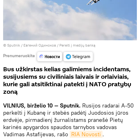
© Sputnik / Евгений Одиноков
/
Pereiti į medijų banką
Prenumeruokite
Bus užkirstas kelias galimiems incidentams,
susijusiems su civiliniais laivais ir orlaiviais,
kurie gali atsitiktinai patekti į NATO pratybų
zoną
VILNIUS, birželio 10 — Sputnik.
Rusijos radarai A-50
perkelti į Kubanę ir stebės padėtį Juodosios jūros
erdvėje, pirmadienį žurnalistams pranešė Pietų
karinės apygardos spaudos tarnybos vadovas
Vadimas Astafijevas, rašo
RIA Novosti
.