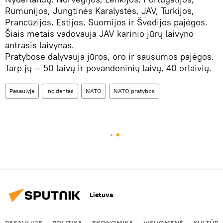
Rumunijos, Jungtinės Karalystės, JAV, Turkijos,
Prancūzijos, Estijos, Suomijos ir Švedijos pajėgos.
Šiais metais vadovauja JAV karinio jūrų laivyno
antrasis laivynas.
Pratybose dalyvauja jūros, oro ir sausumos pajėgos.
Tarp jų — 50 laivų ir povandeninių laivų, 40 orlaivių.
Pasaulyje
incidentas
NATO
NATO pratybos
Lietuva
PASAULYJE
POLITIKA
EKONOMIKA
VISUOMENĖ
KULTŪR