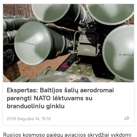
Ekspertas: Baltijos šalių aerodromai
parengti NATO lėktuvams su
branduoliniu ginklu
2019 Gegužės 14, 15:10
Rusijos kosmoso pajėgų aviacijos skrydžiai vykdomi