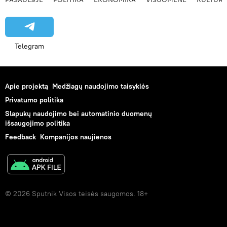
Telegram
Apie projektą
Medžiagų naudojimo taisyklės
Privatumo politika
Slapukų naudojimo bei automatinio duomenų
išsaugojimo politika
Feedback
Kompanijos naujienos
© 2026 Sputnik Visos teisės saugomos. 18+