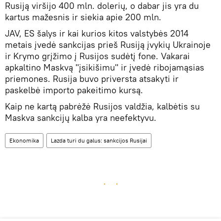
Rusiją viršijo 400 mln. dolerių, o dabar jis yra du
kartus mažesnis ir siekia apie 200 mln.
JAV, ES šalys ir kai kurios kitos valstybės 2014
metais įvedė sankcijas prieš Rusiją įvykių Ukrainoje
ir Krymo grįžimo į Rusijos sudėtį fone. Vakarai
apkaltino Maskvą "įsikišimu" ir įvedė ribojamąsias
priemones. Rusija buvo priversta atsakyti ir
paskelbė importo pakeitimo kursą.
Kaip ne kartą pabrėžė Rusijos valdžia, kalbėtis su
Maskva sankcijų kalba yra neefektyvu.
Ekonomika
Lazda turi du galus: sankcijos Rusijai