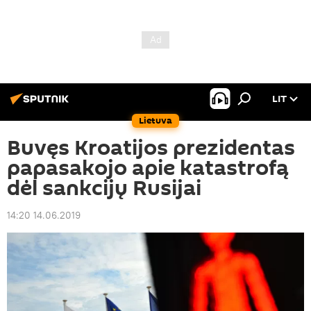
LIT
Lietuva
Buvęs Kroatijos prezidentas
papasakojo apie katastrofą
dėl sankcijų Rusijai
14:20 14.06.2019