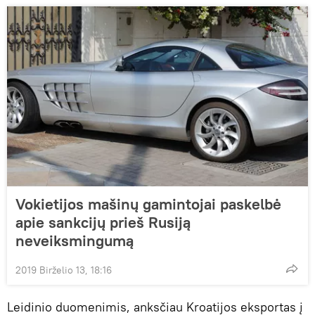
Vokietijos mašinų gamintojai paskelbė
apie sankcijų prieš Rusiją
neveiksmingumą
2019 Birželio 13, 18:16
Leidinio duomenimis, anksčiau Kroatijos eksportas į