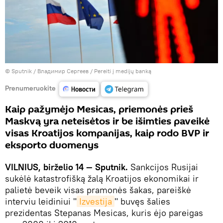
© Sputnik / Владимир Сергеев
/
Pereiti į medijų banką
Prenumeruokite
Kaip pažymėjo Mesicas, priemonės prieš
Maskvą yra neteisėtos ir be išimties paveikė
visas Kroatijos kompanijas, kaip rodo BVP ir
eksporto duomenys
VILNIUS, birželio 14 — Sputnik.
Sankcijos Rusijai
sukėlė katastrofišką žalą Kroatijos ekonomikai ir
palietė beveik visas pramonės šakas, pareiškė
interviu leidiniui "
Izvestija
" buvęs šalies
prezidentas Stepanas Mesicas, kuris ėjo pareigas