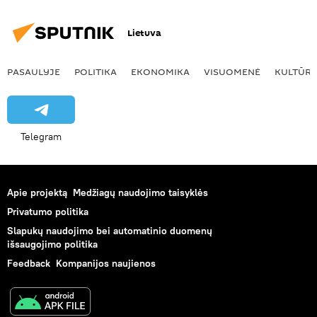
Lietuva
PASAULYJE
POLITIKA
EKONOMIKA
VISUOMENĖ
KULTŪR
Telegram
Apie projektą
Medžiagų naudojimo taisyklės
Privatumo politika
Slapukų naudojimo bei automatinio duomenų
išsaugojimo politika
Feedback
Kompanijos naujienos