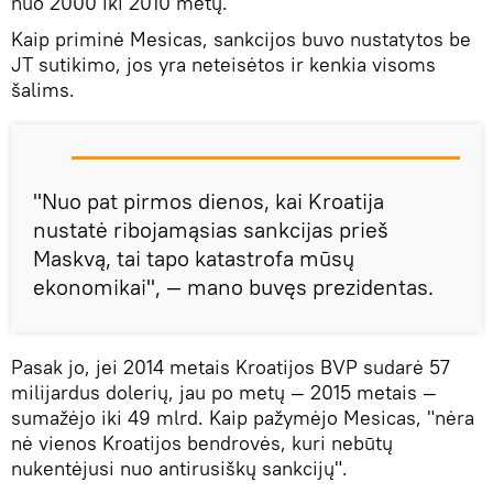
nuo 2000 iki 2010 metų.
Kaip priminė Mesicas, sankcijos buvo nustatytos be
JT sutikimo, jos yra neteisėtos ir kenkia visoms
šalims.
"Nuo pat pirmos dienos, kai Kroatija
nustatė ribojamąsias sankcijas prieš
Maskvą, tai tapo katastrofa mūsų
ekonomikai", — mano buvęs prezidentas.
Pasak jo, jei 2014 metais Kroatijos BVP sudarė 57
milijardus dolerių, jau po metų — 2015 metais —
sumažėjo iki 49 mlrd. Kaip pažymėjo Mesicas, "nėra
nė vienos Kroatijos bendrovės, kuri nebūtų
nukentėjusi nuo antirusiškų sankcijų".