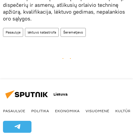
dispečerių ir asmenų, atlikusių orlaivio techninę
apžiūrą, kvalifikacija, lėktuvo gedimas, nepalankios
oro sąlygos.
Pasaulyje
lėktuvo katastrofa
Šeremetjevo
Lietuva
PASAULYJE
POLITIKA
EKONOMIKA
VISUOMENĖ
KULTŪR