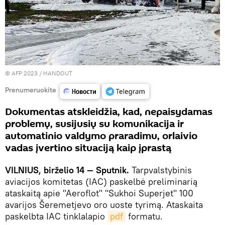
© AFP 2023 / HANDOUT
Prenumeruokite
Dokumentas atskleidžia, kad, nepaisydamas
problemų, susijusių su komunikacija ir
automatinio valdymo praradimu, orlaivio
vadas įvertino situaciją kaip įprastą
VILNIUS, birželio 14 — Sputnik.
Tarpvalstybinis
aviacijos komitetas (IAC) paskelbė preliminarią
ataskaitą apie "Aeroflot" "Sukhoi Superjet" 100
avarijos Šeremetjevo oro uoste tyrimą. Ataskaita
paskelbta IAC tinklalapio
pdf
formatu.