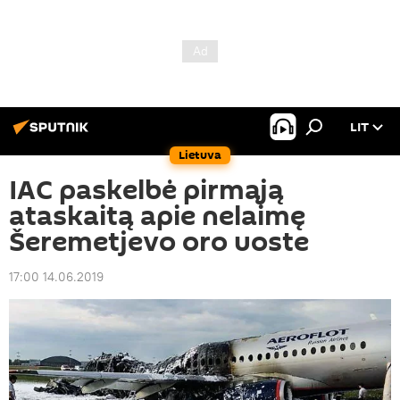
LIT
Lietuva
IAC paskelbė pirmąją
ataskaitą apie nelaimę
Šeremetjevo oro uoste
17:00 14.06.2019