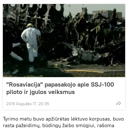
"Rosaviacija" papasakojo apie SSJ-100
piloto ir įgulos veiksmus
2019 Gegužės 17, 20:35
Tyrimo metu buvo apžiūrėtas lėktuvo korpusas, buvo
rasta pažeidimų, būdingų žaibo smūgiui, rašoma