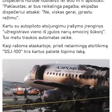
Dispečeris nurodė nusileisti iki 900 m ir apsisukti.
"Paklaustas, ar bus reikalinga pagalba, ekipažas
dispečeriui atsakė: "Ne, viskas gerai, įprastu
režimu".
Kartu su autopiloto atsijungimu įrašymo įrenginys
"užregistravo vieno iš įgulos narių emocinį šūksnį".
Tuo metu traukos automatas veikė.
Kaip rašoma ataskaitoje, prieš nelaimingą atsitikimą
"SSJ-100" tris kartus palietė tūpimo taką.