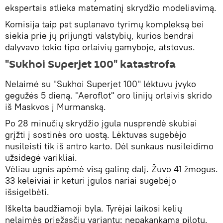
ekspertais atlieka matematinį skrydžio modeliavimą.
Komisija taip pat suplanavo tyrimų kompleksą bei
siekia prie jų prijungti valstybių, kurios bendrai
dalyvavo tokio tipo orlaivių gamyboje, atstovus.
"Sukhoi Superjet 100" katastrofa
Nelaimė su "Sukhoi Superjet 100" lėktuvu įvyko
gegužės 5 dieną. "Aeroflot" oro linijų orlaivis skrido
iš Maskvos į Murmanską.
Po 28 minučių skrydžio įgula nusprendė skubiai
grįžti į sostinės oro uostą. Lėktuvas sugebėjo
nusileisti tik iš antro karto. Dėl sunkaus nusileidimo
užsidegė varikliai.
Vėliau ugnis apėmė visą galinę dalį. Žuvo 41 žmogus.
33 keleiviai ir keturi įgulos nariai sugebėjo
išsigelbėti.
Iškelta baudžiamoji byla. Tyrėjai laikosi kelių
nelaimės priežasčių variantų: nepakankama pilotų,