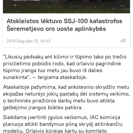
Atskleistos lėktuvo SSJ-100 katastrofos
Šeremetjevo oro uoste aplinkybės
2019 Gegužės 15, 14:03
"Likusių pėdsakų ant kilimo ir tūpimo tako po trečio
prisilietimo pobūdis rodo, kad orlaivio pagrindinė
tūpimo įranga tuo metu jau buvo iš dalies
sunaikinta", — teigiama ataskaitoje.
Ataskaitoje pažymima, kad ankstesnio skrydžio metu
ekipažas neturėjo jokių pastabų dėl sistemų veikimo,
o techninės priežiūros darbų metu buvo atlikta
gelbėjimo įrangos būklės patikra.
Siekdama įvertinti įgulos veiksmus, IAC komisija
planuoja atlikti bandymus pilną skrydį atitinkančiu
modeliu. Orlaivio kūrėjas kartu su komiteto