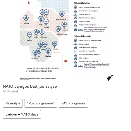
NATO pajėgos Baltijos šalyse
© Sputnik
Pasaulyje
"Rusijos grėsmė"
JAV Kongresas
Lietuva — NATO dalis