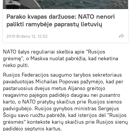
Parako kvapas daržuose: NATO nenori
palikti ramybėje paprastų lietuvių
2019 Birželio 12, 12:02
NATO šalys reguliariai skelbia apie "Rusijos
grėsmę", o Maskva nuolat pabrėžia, kad neketina
nieko pulti.
Rusijos Federacijos saugumo tarybos sekretoriaus
pavaduotojas Michailas Popovas pažymėjo, kad per
pastaruosius dvejus metus Aljanso greitojo
reagavimo pajėgos padidėjo daugiau nei pusantro
karto, o NATO pratybų skaičius prie Rusijos sienos
padvigubėjo. Rusijos gynybos ministras Sergejus
Šoigu savo ruožtu pabrėžė, kad isterijos dėl "Rusijos
grėsmės" kontekste karių skaičius prie Rusijos sienų
padidėjo septynis kartus.