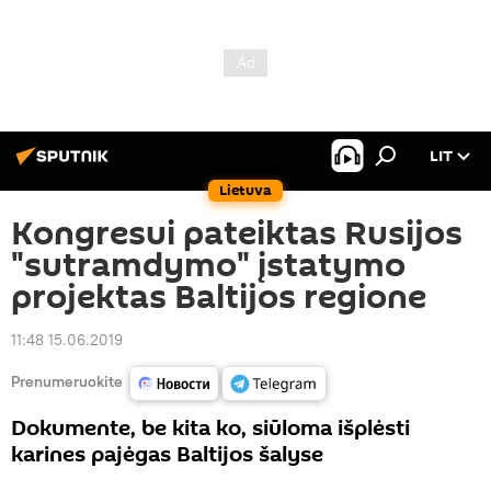
LIT
Lietuva
Kongresui pateiktas Rusijos
"sutramdymo" įstatymo
projektas Baltijos regione
11:48 15.06.2019
Prenumeruokite
Dokumente, be kita ko, siūloma išplėsti
karines pajėgas Baltijos šalyse