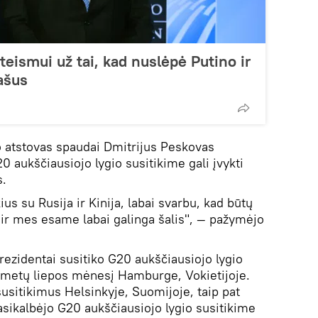
eismui už tai, kad nuslėpė Putino ir
ašus
o atstovas spaudai Dmitrijus Peskovas
 aukščiausiojo lygio susitikime gali įvykti
s.
s su Rusija ir Kinija, labai svarbu, kad būtų
, ir mes esame labai galinga šalis", — pažymėjo
rezidentai susitiko G20 aukščiausiojo lygio
 metų liepos mėnesį Hamburge, Vokietijoje.
susitikimus Helsinkyje, Suomijoje, taip pat
asikalbėjo G20 aukščiausiojo lygio susitikime