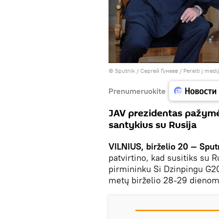
© Sputnik / Сергей Гунеев
/
Pereiti į med
Prenumeruokite
JAV prezidentas pažymėj
santykius su Rusija
VILNIUS, birželio 20 — Sput
patvirtino, kad susitiks su 
pirmininku Si Dzinpingu G20 
metų birželio 28-29 dienom