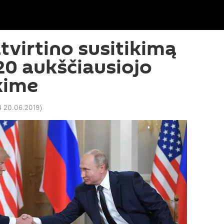
virtino susitikimą
20 aukščiausiojo
ikime
4 20.06.2019
)