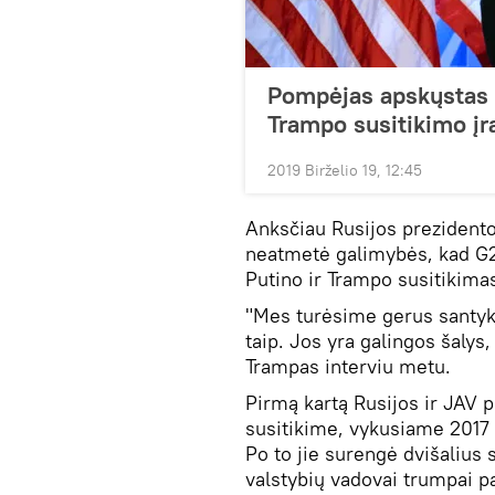
Pompėjas apskųstas t
Trampo susitikimo įr
2019 Birželio 19, 12:45
Anksčiau Rusijos prezident
neatmetė galimybės, kad G20
Putino ir Trampo susitikima
"Mes turėsime gerus santykiu
taip. Jos yra galingos šalys
Trampas interviu metu.
Pirmą kartą Rusijos ir JAV p
susitikime, vykusiame 2017
Po to jie surengė dvišalius 
valstybių vadovai trumpai p