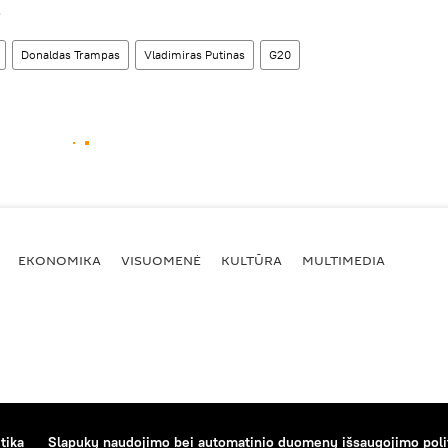
.
Donaldas Trampas
Vladimiras Putinas
G20
EKONOMIKA
VISUOMENĖ
KULTŪRA
MULTIMEDIA
tika
Slapukų naudojimo bei automatinio duomenų išsaugojimo poli