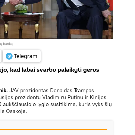
ijų banką
o, kad labai svarbu palaikyti gerus
nik.
JAV prezidentas Donaldas Trampas
Rusijos prezidentu Vladimiru Putinu ir Kinijos
aukščiausiojo lygio susitikime, kuris vyks šių
is Osakoje.