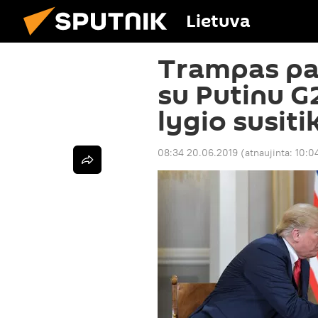
Lietuva
Trampas pat
su Putinu G
lygio susit
08:34 20.06.2019
(atnaujinta:
10:0