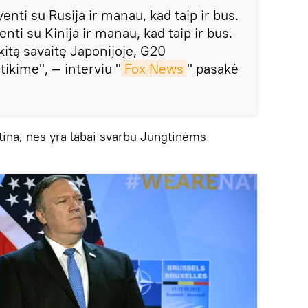
enti su Rusija ir manau, kad taip ir bus.
nti su Kinija ir manau, kad taip ir bus.
kitą savaitę Japonijoje, G20
tikime", — interviu "
Fox News
" pasakė
ūtina, nes yra labai svarbu Jungtinėms