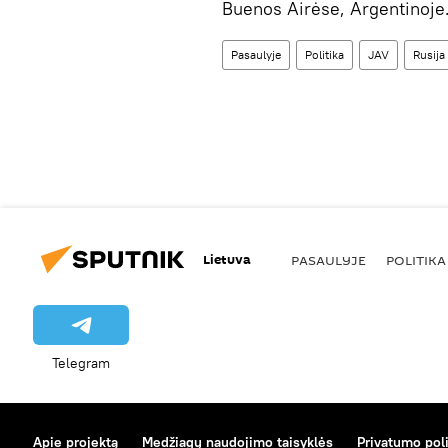
Buenos Airėse, Argentinoje
Pasaulyje
Politika
JAV
Rusija
Lietuva
PASAULYJE
POLITIKA
Telegram
Apie projektą
Medžiagų naudojimo taisyklės
Privatumo poli