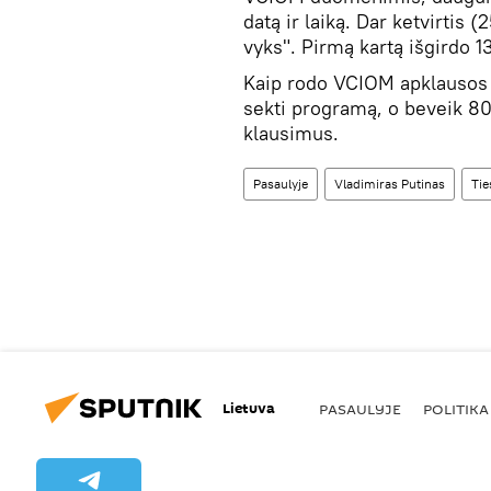
datą ir laiką. Dar ketvirtis (
vyks". Pirmą kartą išgirdo 13
Kaip rodo VCIOM apklausos
sekti programą, o beveik 80
klausimus.
Pasaulyje
Vladimiras Putinas
Tie
Lietuva
PASAULYJE
POLITIKA