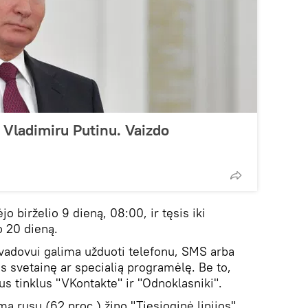
u Vladimiru Putinu. Vaizdo
 birželio 9 dieną, 08:00, ir tęsis iki
o 20 dieną.
vadovui galima užduoti telefonu, SMS arba
 svetainę ar specialią programėlę. Be to,
ius tinklus "VKontakte" ir "Odnoklasniki".
rusų (62 proc.) žino "Tiesioginė linijos"