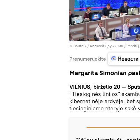
© Sputnik / Алексей Дружинин
/
Pereiti 
Prenumeruokite
Margarita Simonian pask
VILNIUS, birželio 20 — Sput
"Tiesioginės linijos" skamb
kibernetinėje erdvėje, bet sp
tiesioginiame eteryje sakė v
"Mūsų skambučių centra