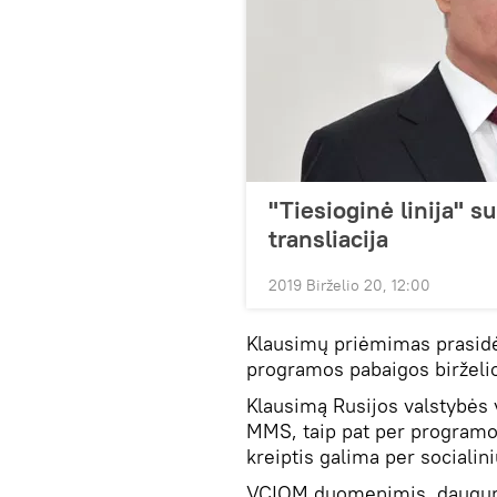
"Tiesioginė linija" s
transliacija
2019 Birželio 20, 12:00
Klausimų priėmimas prasidėjo
programos pabaigos birželi
Klausimą Rusijos valstybės 
MMS, taip pat per programos
kreiptis galima per socialin
VCIOM duomenimis, dauguma 