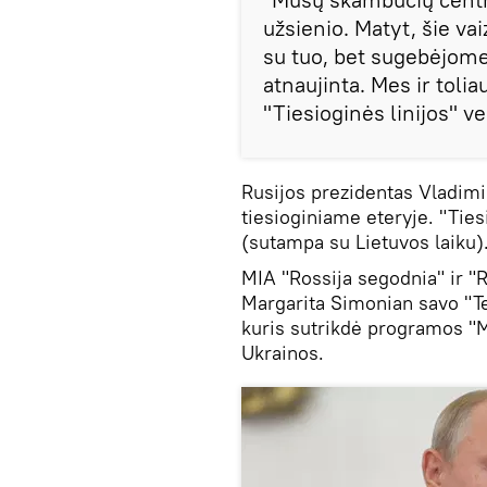
užsienio. Matyt, šie va
su tuo, bet sugebėjome
atnaujinta. Mes ir tol
"Tiesioginės linijos" ve
Rusijos prezidentas Vladimi
tiesioginiame eteryje. "Ties
(sutampa su Lietuvos laiku)
MIA "Rossija segodnia" ir "R
Margarita Simonian savo "T
kuris sutrikdė programos "M
Ukrainos.