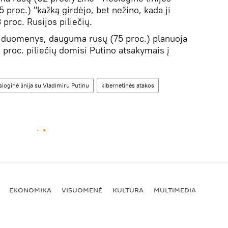
25 proc.) "kažką girdėjo, bet nežino, kada ji
 proc. Rusijos piliečių.
 duomenys, dauguma rusų (75 proc.) planuoja
 proc. piliečių domisi Putino atsakymais į
sioginė linija su Vladimiru Putinu
kibernetinės atakos
EKONOMIKA
VISUOMENĖ
KULTŪRA
MULTIMEDIA