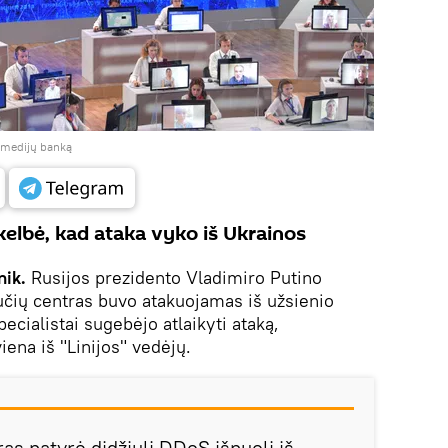
į medijų banką
elbė, kad ataka vyko iš Ukrainos
nik.
Rusijos prezidento Vladimiro Putino
učių centras buvo atakuojamas iš užsienio
ecialistai sugebėjo atlaikyti ataką,
iena iš "Linijos" vedėjų.
s patyrė didžiulį DDoS išpuolį iš