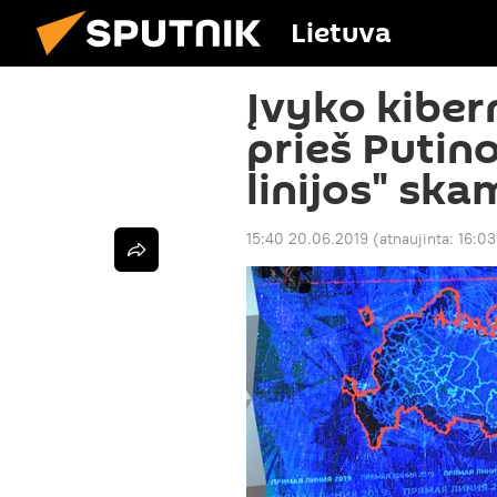
Lietuva
Įvyko kibern
prieš Putin
linijos" sk
15:40 20.06.2019
(atnaujinta:
16:03