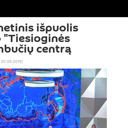
etinis išpuolis
o "Tiesioginės
ambučių centrą
 20.06.2019
)