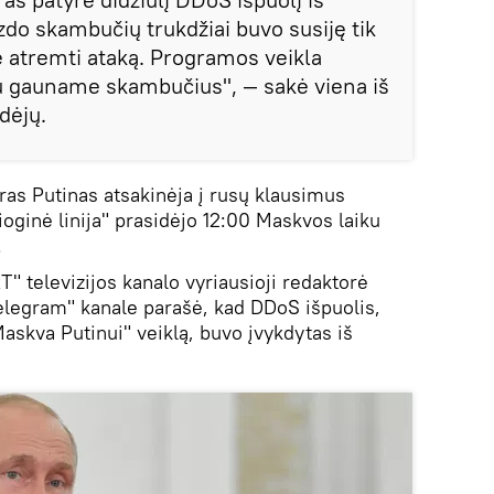
izdo skambučių trukdžiai buvo susiję tik
 atremti ataką. Programos veikla
iau gauname skambučius", — sakė viena iš
dėjų.
ras Putinas atsakinėja į rusų klausimus
ioginė linija" prasidėjo 12:00 Maskvos laiku
.
T" televizijos kanalo vyriausioji redaktorė
elegram" kanale parašė, kad DDoS išpuolis,
askva Putinui" veiklą, buvo įvykdytas iš