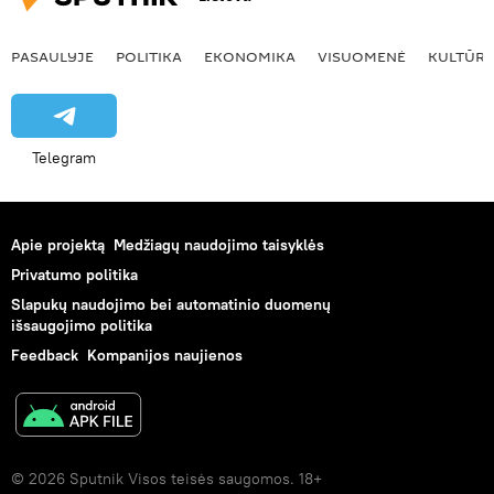
PASAULYJE
POLITIKA
EKONOMIKA
VISUOMENĖ
KULTŪR
Telegram
Apie projektą
Medžiagų naudojimo taisyklės
Privatumo politika
Slapukų naudojimo bei automatinio duomenų
išsaugojimo politika
Feedback
Kompanijos naujienos
© 2026 Sputnik Visos teisės saugomos. 18+