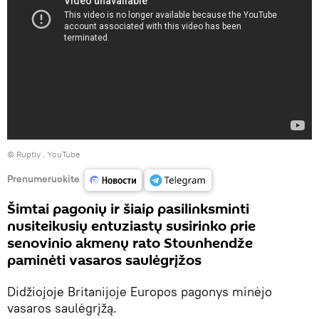
©
Ruptly
.
YouTube
Prenumeruokite
Šimtai pagonių ir šiaip pasilinksminti
nusiteikusių entuziastų susirinko prie
senovinio akmenų rato Stounhendže
paminėti vasaros saulėgrįžos
Didžiojoje Britanijoje Europos pagonys minėjo
vasaros saulėgrįžą.