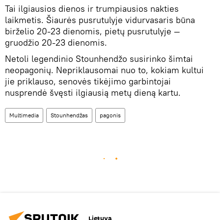
Tai ilgiausios dienos ir trumpiausios nakties
laikmetis. Šiaurės pusrutulyje vidurvasaris būna
birželio 20-23 dienomis, pietų pusrutulyje —
gruodžio 20-23 dienomis.
Netoli legendinio Stounhendžo susirinko šimtai
neopagonių. Nepriklausomai nuo to, kokiam kultui
jie priklauso, senovės tikėjimo garbintojai
nusprendė švęsti ilgiausią metų dieną kartu.
Multimedia
Stounhendžas
pagonis
Lietuva