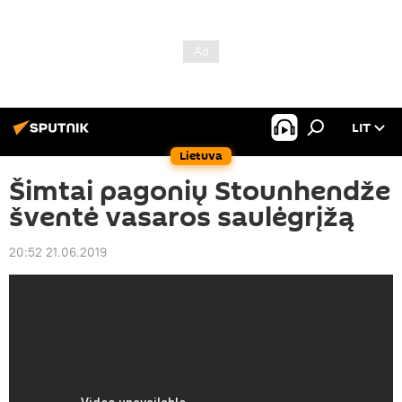
LIT
Lietuva
Šimtai pagonių Stounhendže
šventė vasaros saulėgrįžą
20:52 21.06.2019