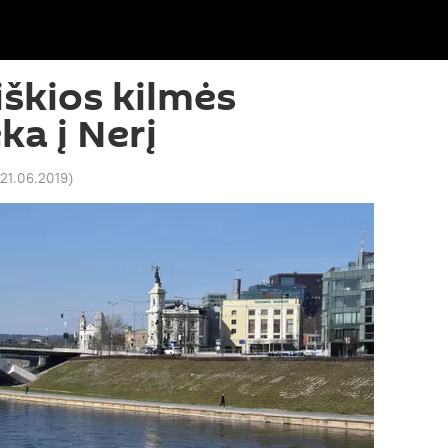
iškios kilmės
ka į Nerį
 21.06.2019
)