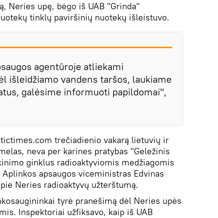
ką, Neries upę, bėgo iš UAB "Grinda"
uotekų tinklų paviršinių nuotekų išleistuvo.
psaugos agentūroje atliekami
dėl išleidžiamo vandens taršos, laukiame
tatus, galėsime informuoti papildomai",
altictimes.com trečiadienio vakarą lietuvių ir
melas, neva per karines pratybas "Geležinis
ikinimo ginklus radioaktyviomis medžiagomis
nį Aplinkos apsaugos viceministras Edvinas
pie Neries radioaktyvų užterštumą.
inkosaugininkai tyrė pranešimą dėl Neries upės
is. Inspektoriai užfiksavo, kaip iš UAB