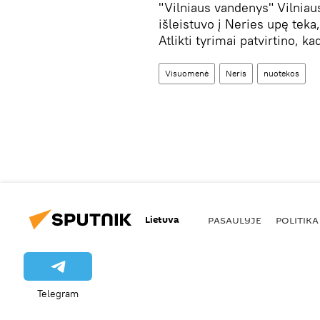
"Vilniaus vandenys" Vilniau
išleistuvo į Neries upę tek
Atlikti tyrimai patvirtino, 
Visuomenė
Neris
nuotekos
Lietuva
PASAULYJE
POLITIKA
Telegram