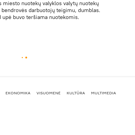
s miesto nuotekų valyklos valytų nuotekų
a, bendrovės darbuotojų teigimu, dumblas.
kad upė buvo teršiama nuotekomis.
EKONOMIKA
VISUOMENĖ
KULTŪRA
MULTIMEDIA