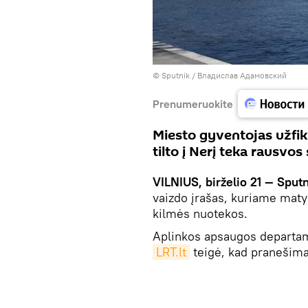
© Sputnik / Владислав Адамовский
Prenumeruokite
Miesto gyventojas užfiks
tilto į Nerį teka rausvo
VILNIUS, birželio 21 — Sputn
vaizdo įrašas, kuriame matyt
kilmės nuotekos.
Aplinkos apsaugos departam
LRT.lt
teigė, kad pranešimas