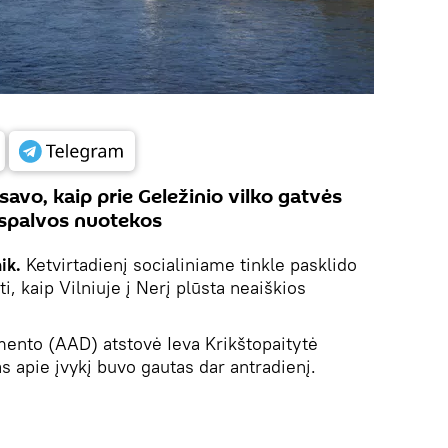
avo, kaip prie Geležinio vilko gatvės
s spalvos nuotekos
ik.
Ketvirtadienį socialiniame tinkle pasklido
i, kaip Vilniuje į Nerį plūsta neaiškios
ento (AAD) atstovė Ieva Krikštopaitytė
 apie įvykį buvo gautas dar antradienį.