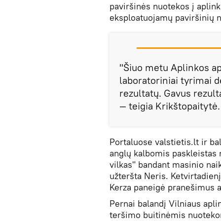
paviršinės nuotekos į aplin
eksploatuojamų paviršinių n
"Šiuo metu Aplinkos a
laboratoriniai tyrimai 
rezultatų. Gavus rezul
— teigia Krikštopaitytė.
Portaluose valstietis.lt ir b
anglų kalbomis paskleistas 
vilkas" bandant masinio na
užteršta Neris. Ketvirtadie
Kerza paneigė pranešimus a
Pernai balandį Vilniaus apl
teršimo buitinėmis nuotekom