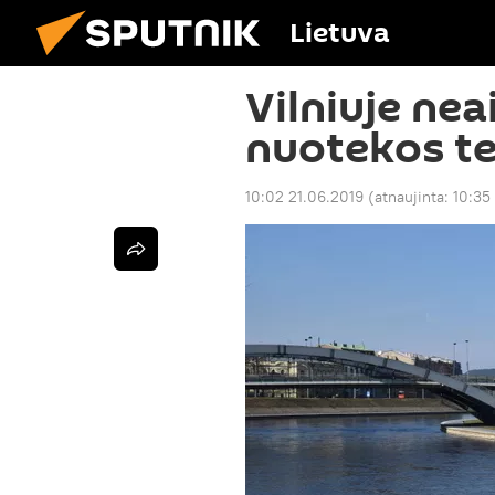
Lietuva
Vilniuje nea
nuotekos te
10:02 21.06.2019
(atnaujinta:
10:35