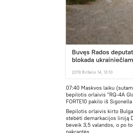
Buvęs Rados deputat
blokada ukrainiečia
2019 Birželio 14, 13:10
07:40 Maskvos laiku (sutam
bepilotis orlaivis "RQ-4A G
FORTE10 pakilo iš Sigonella 
Bepilotis orlaivis kirto Bul
stebėti demarkacijos liniją 
beveik 3,5 valandos, o po to
pakrantės.