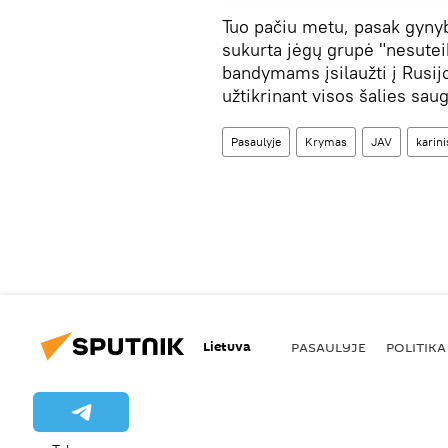
Tuo pačiu metu, pasak gyny
sukurta jėgų grupė "nesutei
bandymams įsilaužti į Rusijo
užtikrinant visos šalies sa
Pasaulyje
Krymas
JAV
karini
Lietuva
PASAULYJE
POLITIKA