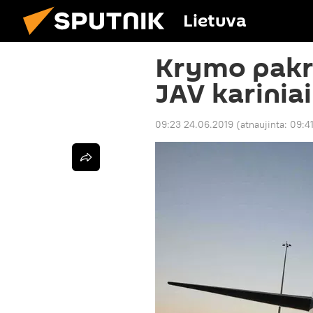
Lietuva
Krymo pakra
JAV kariniai
09:23 24.06.2019
(atnaujinta:
09:4