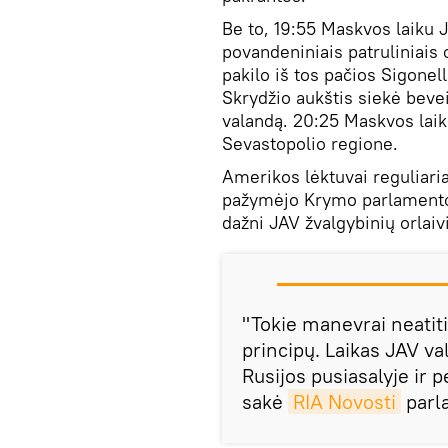
Be to, 19:55 Maskvos laiku J
povandeniniais patruliniais
pakilo iš tos pačios Sigonel
Skrydžio aukštis siekė beve
valandą. 20:25 Maskvos lai
Sevastopolio regione.
Amerikos lėktuvai reguliaria
pažymėjo Krymo parlamento 
dažni JAV žvalgybinių orlaiv
"Tokie manevrai neatit
principų. Laikas JAV va
Rusijos pusiasalyje ir 
sakė
RIA Novosti
parl