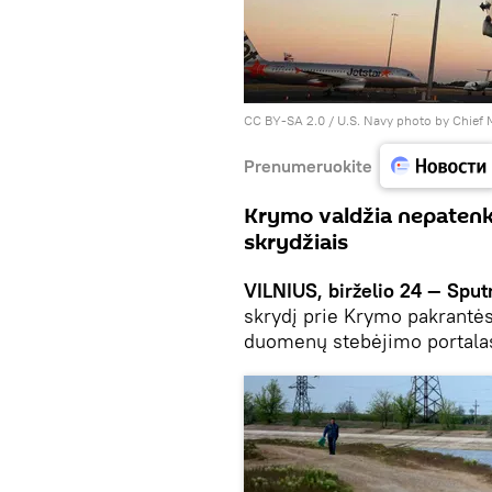
CC BY-SA 2.0
/
U.S. Navy photo by Chief
Prenumeruokite
Krymo valdžia nepatenki
skrydžiais
VILNIUS, birželio 24 — Sput
skrydį prie Krymo pakrantės 
duomenų stebėjimo portal