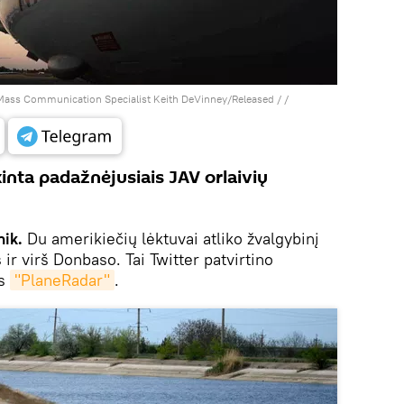
 Mass Communication Specialist Keith DeVinney/Released /
/
nta padažnėjusiais JAV orlaivių
nik.
Du amerikiečių lėktuvai atliko žvalgybinį
ir virš Donbaso. Tai Twitter patvirtino
as
"PlaneRadar"
.