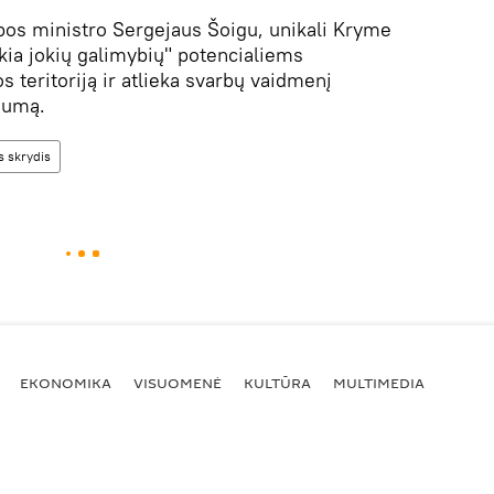
bos ministro Sergejaus Šoigu, unikali Kryme
kia jokių galimybių" potencialiems
s teritoriją ir atlieka svarbų vaidmenį
ugumą.
s skrydis
EKONOMIKA
VISUOMENĖ
KULTŪRA
MULTIMEDIA