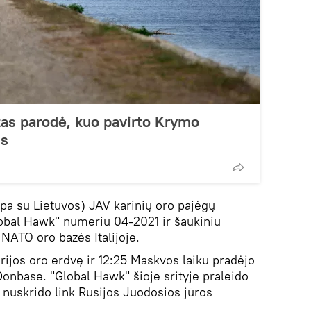
as parodė, kuo pavirto Krymo
ms
pa su Lietuvos) JAV karinių oro pajėgų
lobal Hawk" numeriu 04-2021 ir šaukiniu
NATO oro bazės Italijoje.
garijos oro erdvę ir 12:25 Maskvos laiku pradėjo
Donbase. "Global Hawk" šioje srityje praleido
 nuskrido link Rusijos Juodosios jūros