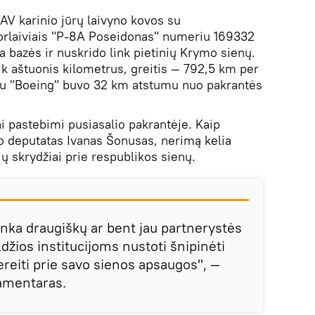
AV karinio jūrų laivyno kovos su
 orlaiviais "P-8A Poseidonas" numeriu 169332
la bazės ir nuskrido link pietinių Krymo sienų.
ik aštuonis kilometrus, greitis — 792,5 km per
ku "Boeing" buvo 32 km atstumu nuo pakrantės
i pastebimi pusiasalio pakrantėje. Kaip
deputatas Ivanas Šonusas, nerimą kelia
ių skrydžiai prie respublikos sienų.
inka draugiškų ar bent jau partnerystės
ldžios institucijoms nustoti šnipinėti
pereiti prie savo sienos apsaugos", —
amentaras.