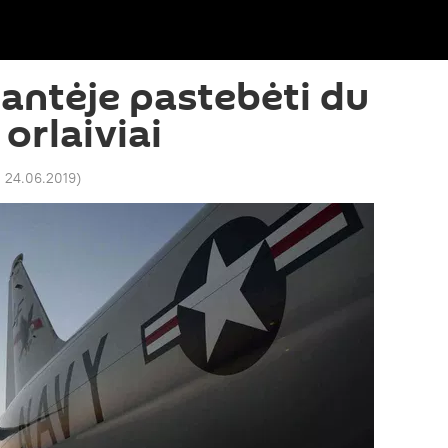
ntėje pastebėti du
 orlaiviai
1 24.06.2019
)