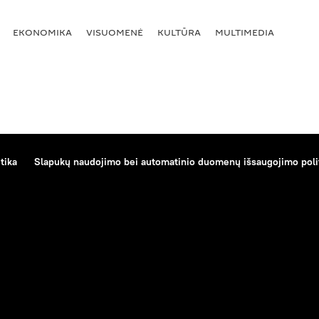
EKONOMIKA
VISUOMENĖ
KULTŪRA
MULTIMEDIA
tika
Slapukų naudojimo bei automatinio duomenų išsaugojimo poli