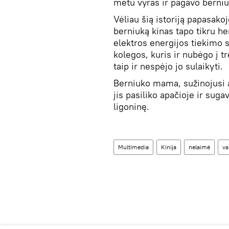
metu vyras ir pagavo berniu
Vėliau šią istoriją papasako
berniuką kinas tapo tikru h
elektros energijos tiekimo 
kolegos, kuris ir nubėgo į t
taip ir nespėjo jo sulaikyti.
Berniuko mama, sužinojusi ap
jis pasiliko apačioje ir sug
ligoninę.
Multimedia
Kinija
nelaimė
va