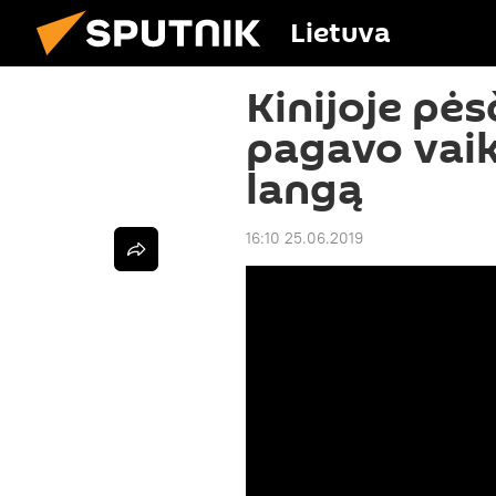
Lietuva
Kinijoje pės
pagavo vaik
langą
16:10 25.06.2019