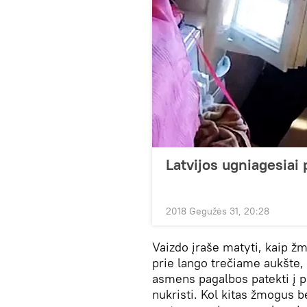
Latvijos ugniagesiai 
2018 Gegužės 31, 20:28
Vaizdo įraše matyti, kaip žm
prie lango trečiame aukšte,
asmens pagalbos patekti į pa
nukristi. Kol kitas žmogus b