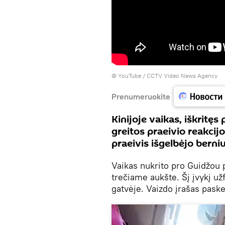
©
YouTube / CCTV Video News Agency
Prenumeruokite
Kinijoje vaikas, iškritęs
greitos praeivio reakcijo
praeivis išgelbėjo berni
Vaikas nukrito pro Guidžou 
trečiame aukšte. Šį įvykį u
gatvėje. Vaizdo įrašas pask