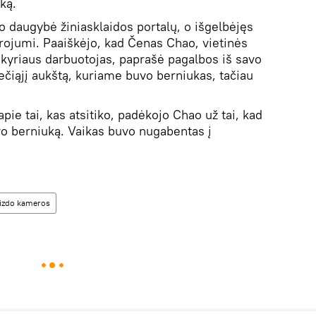
ką.
jo daugybė žiniasklaidos portalų, o išgelbėjęs
erojumi. Paaiškėjo, kad Čenas Chao, vietinės
skyriaus darbuotojas, paprašė pagalbos iš savo
rečiąjį aukštą, kuriame buvo berniukas, tačiau
ie tai, kas atsitiko, padėkojo Chao už tai, kad
avo berniuką. Vaikas buvo nugabentas į
izdo kameros