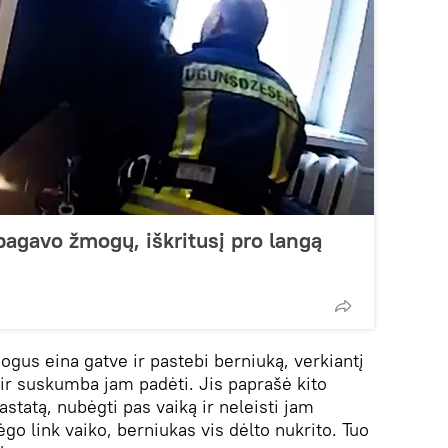
pagavo žmogų, iškritusį pro langą
ogus eina gatve ir pastebi berniuką, verkiantį
 ir suskumba jam padėti. Jis paprašė kito
statą, nubėgti pas vaiką ir neleisti jam
ėgo link vaiko, berniukas vis dėlto nukrito. Tuo