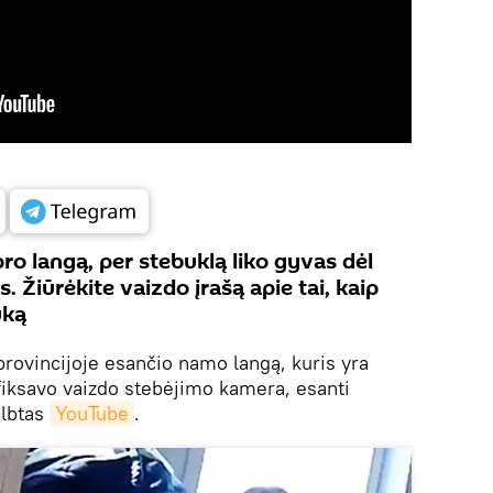
 pro langą, per stebuklą liko gyvas dėl
s. Žiūrėkite vaizdo įrašą apie tai, kaip
uką
provincijoje esančio namo langą, kuris yra
žfiksavo vaizdo stebėjimo kamera, esanti
elbtas
YouTube
.