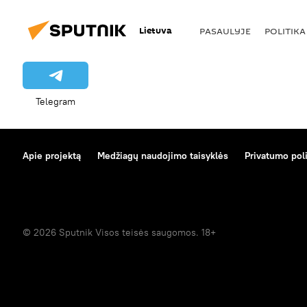
Lietuva
PASAULYJE
POLITIKA
Telegram
Apie projektą
Medžiagų naudojimo taisyklės
Privatumo poli
© 2026 Sputnik Visos teisės saugomos. 18+