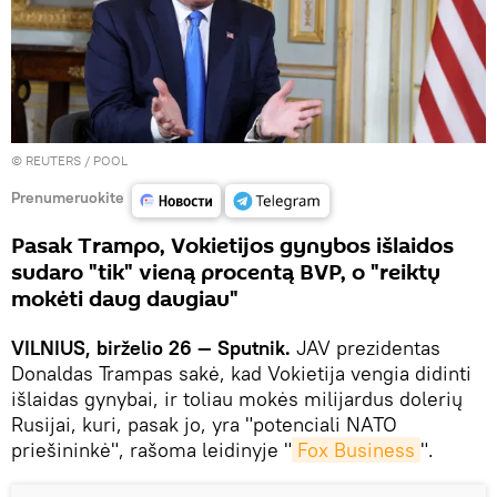
©
REUTERS
/ POOL
Prenumeruokite
Pasak Trampo, Vokietijos gynybos išlaidos
sudaro "tik" vieną procentą BVP, o "reiktų
mokėti daug daugiau"
VILNIUS, birželio 26 — Sputnik.
JAV prezidentas
Donaldas Trampas sakė, kad Vokietija vengia didinti
išlaidas gynybai, ir toliau mokės milijardus dolerių
Rusijai, kuri, pasak jo, yra "potenciali NATO
priešininkė", rašoma leidinyje "
Fox Business
".