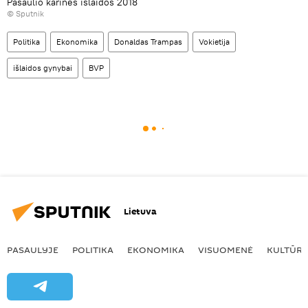
Pasaulio karinės išlaidos 2018
© Sputnik
Politika
Ekonomika
Donaldas Trampas
Vokietija
išlaidos gynybai
BVP
Lietuva
PASAULYJE
POLITIKA
EKONOMIKA
VISUOMENĖ
KULTŪR