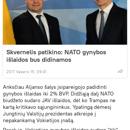
Skvernelis patikino: NATO gynybos
išlaidos bus didinamos
2017 Vasario 15, 09:41
Anksčiau Aljanso šalys įsipareigojo padidinti
gynybos išlaidas iki 2% BVP. Didžiąją dalį NATO
biudžeto sudaro JAV išlaidos, dėl ko Trampas ne
kartą kritikavo sąjungininkus. Ypatingą dėmesį
Jungtinių Valstijų prezidentas atkreipė į
nepakankamą Vokietijos įnašą.
Pasak jo, Vokietijos gynybos išlaidos sudaro "tik"