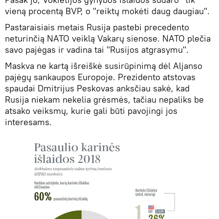
vieną procentą BVP, o "reiktų mokėti daug daugiau".
Pastaraisiais metais Rusija pastebi precedento
neturinčią NATO veiklą Vakarų sienose. NATO plečia
savo pajėgas ir vadina tai "Rusijos atgrasymu".
Maskva ne kartą išreiškė susirūpinimą dėl Aljanso
pajėgų sankaupos Europoje. Prezidento atstovas
spaudai Dmitrijus Peskovas anksčiau sakė, kad
Rusija niekam nekelia grėsmės, tačiau nepaliks be
atsako veiksmų, kurie gali būti pavojingi jos
interesams.