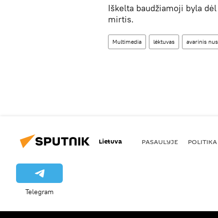
Iškelta baudžiamoji byla dė
mirtis.
Multimedia
lėktuvas
avarinis nus
Lietuva
PASAULYJE
POLITIKA
Telegram