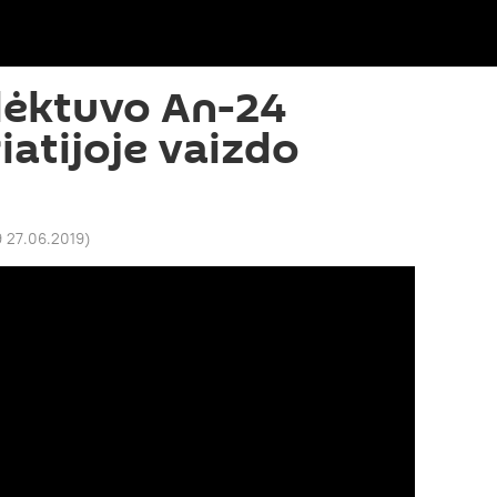
lėktuvo An-24
iatijoje vaizdo
 27.06.2019
)