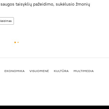
l saugos taisyklių pažeidimo, sukėlusio žmonių
ileidimas
EKONOMIKA
VISUOMENĖ
KULTŪRA
MULTIMEDIA