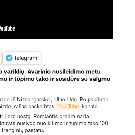
 variklių. Avarinio nusileidimo metu
imo ir tūpimo tako ir susidūrė su valymo
krido iš Nižeangarsko į Ulan-Udę. Po pakilimo
aizdo įrašas paskelbtas
You Tube
kanale.
ti į oro uostą. Remiantis preliminaria
ktuvas nuslydo nuo kilimo ir tūpimo tako 100
 įrenginių pastatu.