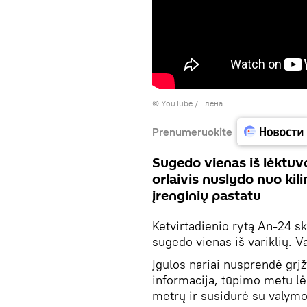
©
YouTube / Елена
Prenumeruokite
Sugedo vienas iš lėktuvo
orlaivis nuslydo nuo kil
įrenginių pastatu
Ketvirtadienio rytą An-24 s
sugedo vienas iš variklių. V
Įgulos nariai nusprendė grįž
informacija, tūpimo metu lė
metrų ir susidūrė su valymo