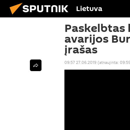
Lietuva
Paskelbtas 
avarijos Bur
įrašas
09:57 27.06.2019
(atnaujinta:
09:59