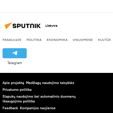
Lietuva
PASAULYJE
POLITIKA
EKONOMIKA
VISUOMENĖ
KULTŪR
Telegram
Apie projektą
Medžiagų naudojimo taisyklės
Privatumo politika
Slapukų naudojimo bei automatinio duomenų
išsaugojimo politika
Feedback
Kompanijos naujienos