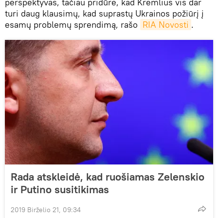
perspektyvas, tačiau pridūrė, kad Kremlius vis dar
turi daug klausimų, kad suprastų Ukrainos požiūrį į
esamų problemų sprendimą, rašo
RIA Novosti
.
Rada atskleidė, kad ruošiamas Zelenskio
ir Putino susitikimas
2019 Birželio 21, 09:34