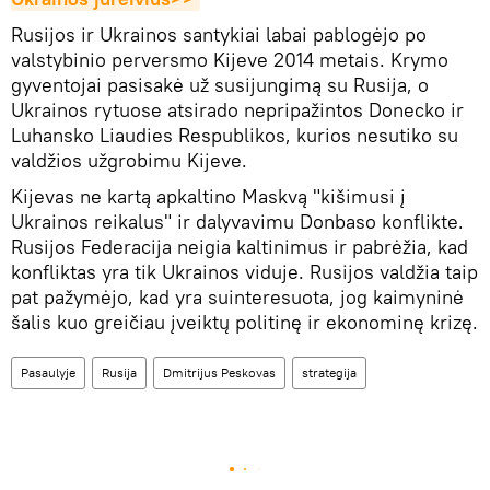
Rusijos ir Ukrainos santykiai labai pablogėjo po
valstybinio perversmo Kijeve 2014 metais. Krymo
gyventojai pasisakė už susijungimą su Rusija, o
Ukrainos rytuose atsirado nepripažintos Donecko ir
Luhansko Liaudies Respublikos, kurios nesutiko su
valdžios užgrobimu Kijeve.
Kijevas ne kartą apkaltino Maskvą "kišimusi į
Ukrainos reikalus" ir dalyvavimu Donbaso konflikte.
Rusijos Federacija neigia kaltinimus ir pabrėžia, kad
konfliktas yra tik Ukrainos viduje. Rusijos valdžia taip
pat pažymėjo, kad yra suinteresuota, jog kaimyninė
šalis kuo greičiau įveiktų politinę ir ekonominę krizę.
Pasaulyje
Rusija
Dmitrijus Peskovas
strategija