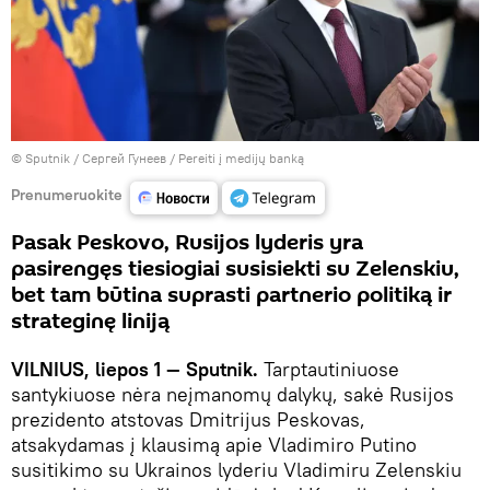
© Sputnik / Сергей Гунеев
/
Pereiti į medijų banką
Prenumeruokite
Pasak Peskovo, Rusijos lyderis yra
pasirengęs tiesiogiai susisiekti su Zelenskiu,
bet tam būtina suprasti partnerio politiką ir
strateginę liniją
VILNIUS, liepos 1 — Sputnik.
Tarptautiniuose
santykiuose nėra neįmanomų dalykų, sakė Rusijos
prezidento atstovas Dmitrijus Peskovas,
atsakydamas į klausimą apie Vladimiro Putino
susitikimo su Ukrainos lyderiu Vladimiru Zelenskiu