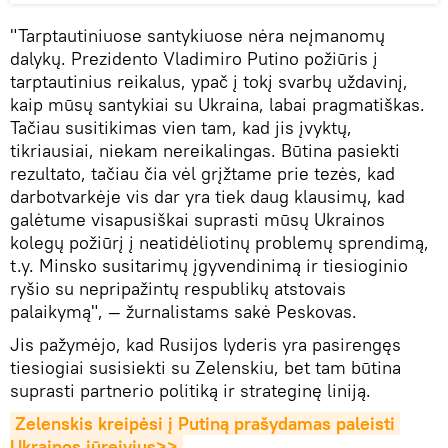
"Tarptautiniuose santykiuose nėra neįmanomų
dalykų. Prezidento Vladimiro Putino požiūris į
tarptautinius reikalus, ypač į tokį svarbų uždavinį,
kaip mūsų santykiai su Ukraina, labai pragmatiškas.
Tačiau susitikimas vien tam, kad jis įvyktų,
tikriausiai, niekam nereikalingas. Būtina pasiekti
rezultato, tačiau čia vėl grįžtame prie tezės, kad
darbotvarkėje vis dar yra tiek daug klausimų, kad
galėtume visapusiškai suprasti mūsų Ukrainos
kolegų požiūrį į neatidėliotinų problemų sprendimą,
t.y. Minsko susitarimų įgyvendinimą ir tiesioginio
ryšio su nepripažintų respublikų atstovais
palaikymą", — žurnalistams sakė Peskovas.
Jis pažymėjo, kad Rusijos lyderis yra pasirengęs
tiesiogiai susisiekti su Zelenskiu, bet tam būtina
suprasti partnerio politiką ir strateginę liniją.
Zelenskis kreipėsi į Putiną prašydamas paleisti 
Ukrainos jūreivius>>