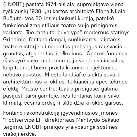
(LNOBT) pastatą 1974-aisiais suprojektavo viena
ryškiausių 1930-ųjų kartos architektė Elena Nijolė
Bučiūtė. Vos 30-ies sulaukusi kūrėja, pateikė
funkcionalizmo stiliaus teatro su jo prieigomis
variantą. Tuo metu tai buvo ypač modernus statinys.
Grindinio, fontano dangai, suoliukams, laiptams,
teatro eksterjerui naudotas prabangus rausvasis
granitas, atgabentas iš Ukrainos. Operos fontanas
išsiskyrė savo modernumu, jo vandens čiurkšlės,
kaip tuomet buvo įprasta kituose projektuose,
nebuvo aukštos. Miesto landšafte siekta sukurti
architektūrinius krioklius, teikiančius upės tėkmės
efektą. Miesto centre, teatro prieigose, galima
pasijusti tarsi gamtoje, nes fontanas kuria savo
klimatą, vėsina erdvę ir skleidžia krioklio garsus.
Fontano rekonstrukciją įgyvendinusios įmonės
"Poolservice.LT" direktoriaus Mantvydo Šakalio
teigimu, LNOBT prieigos yra ypatinga sostinės
viešoji erdvė.