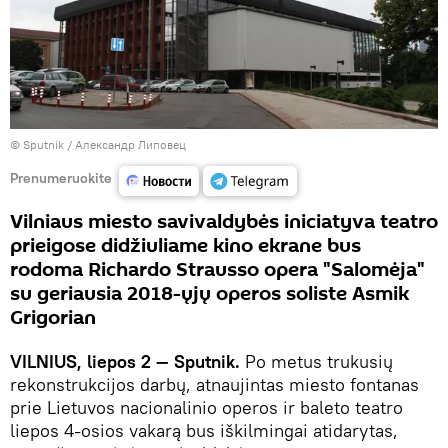
© Sputnik / Александр Липовец
Prenumeruokite
Vilniaus miesto savivaldybės iniciatyva teatro
prieigose didžiuliame kino ekrane bus
rodoma Richardo Strausso opera "Salomėja"
su geriausia 2018-ųjų operos soliste Asmik
Grigorian
VILNIUS, liepos 2 — Sputnik.
Po metus trukusių
rekonstrukcijos darbų, atnaujintas miesto fontanas
prie Lietuvos nacionalinio operos ir baleto teatro
liepos 4-osios vakarą bus iškilmingai atidarytas,