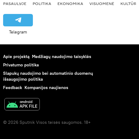
PASAULYJE
POLITIKA
EKONOMIKA
VISUOMENĖ
KULTŪR
Telegram
Apie projektą
Medžiagų naudojimo taisyklės
Privatumo politika
Slapukų naudojimo bei automatinio duomenų
išsaugojimo politika
Feedback
Kompanijos naujienos
© 2026 Sputnik Visos teisės saugomos. 18+