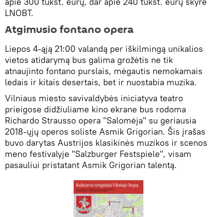
apie 300 tūkst. eurų, dar apie 240 tūkst. eurų skyrė
LNOBT.
Atgimusio fontano opera
Liepos 4-ąją 21:00 valandą per iškilmingą unikalios
vietos atidarymą bus galima grožėtis ne tik
atnaujinto fontano purslais, mėgautis nemokamais
ledais ir kitais desertais, bet ir nuostabia muzika.
Vilniaus miesto savivaldybės iniciatyva teatro
prieigose didžiuliame kino ekrane bus rodoma
Richardo Strausso opera "Salomėja" su geriausia
2018-ųjų operos soliste Asmik Grigorian. Šis įrašas
buvo darytas Austrijos klasikinės muzikos ir scenos
meno festivalyje "Salzburger Festspiele", visam
pasauliui pristatant Asmik Grigorian talentą.