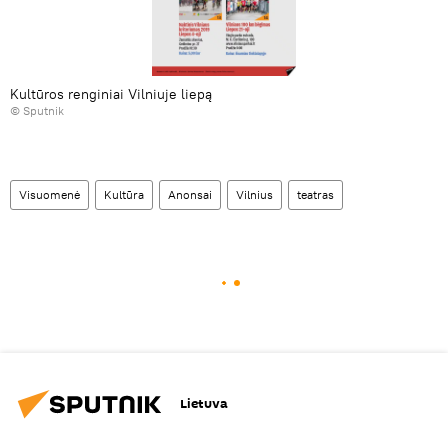
Kultūros renginiai Vilniuje liepą
© Sputnik
Visuomenė
Kultūra
Anonsai
Vilnius
teatras
Lietuva