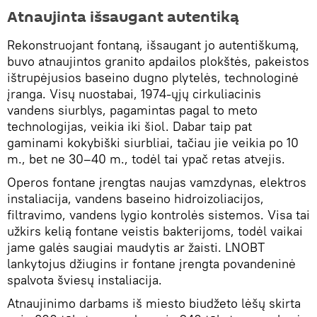
Atnaujinta išsaugant autentiką
Rekonstruojant fontaną, išsaugant jo autentiškumą,
buvo atnaujintos granito apdailos plokštės, pakeistos
ištrupėjusios baseino dugno plytelės, technologinė
įranga. Visų nuostabai, 1974-ųjų cirkuliacinis
vandens siurblys, pagamintas pagal to meto
technologijas, veikia iki šiol. Dabar taip pat
gaminami kokybiški siurbliai, tačiau jie veikia po 10
m., bet ne 30–40 m., todėl tai ypač retas atvejis.
Operos fontane įrengtas naujas vamzdynas, elektros
instaliacija, vandens baseino hidroizoliacijos,
filtravimo, vandens lygio kontrolės sistemos. Visa tai
užkirs kelią fontane veistis bakterijoms, todėl vaikai
jame galės saugiai maudytis ar žaisti. LNOBT
lankytojus džiugins ir fontane įrengta povandeninė
spalvota šviesų instaliacija.
Atnaujinimo darbams iš miesto biudžeto lėšų skirta