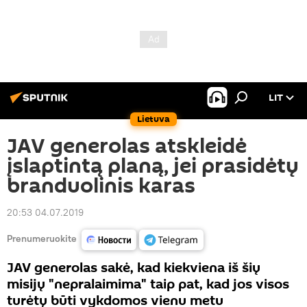
LIT
Lietuva
JAV generolas atskleidė
įslaptintą planą, jei prasidėtų
branduolinis karas
20:53 04.07.2019
Prenumeruokite
JAV generolas sakė, kad kiekviena iš šių
misijų "nepralaimima" taip pat, kad jos visos
turėtų būti vykdomos vienu metu