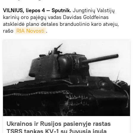
VILNIUS, liepos 4 — Sputnik.
Jungtinių Valstijų
karinių oro pajėgų vadas Davidas Goldfeinas
atskleidė plano detales branduolinio karo atveju,
rašo
RIA Novosti
.
Ukrainos ir Rusijos pasienyje rastas
TSRS tankas KV-1 su žuvusia įgula