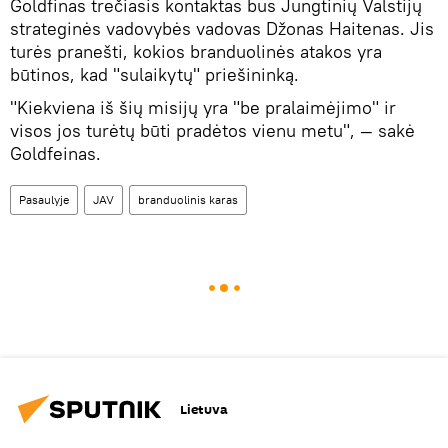
Goldfinas trečiasis kontaktas bus Jungtinių Valstijų
strateginės vadovybės vadovas Džonas Haitenas. Jis
turės pranešti, kokios branduolinės atakos yra
būtinos, kad "sulaikytų" priešininką.
"Kiekviena iš šių misijų yra "be pralaimėjimo" ir
visos jos turėtų būti pradėtos vienu metu", — sakė
Goldfeinas.
Pasaulyje
JAV
branduolinis karas
Lietuva