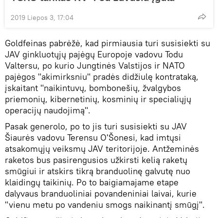
2019 Liepos 3, 17:04
Goldfeinas pabrėžė, kad pirmiausia turi susisiekti su
JAV ginkluotųjų pajėgų Europoje vadovu Todu
Valtersu, po kurio Jungtinės Valstijos ir NATO
pajėgos "akimirksniu" pradės didžiulę kontrataką,
įskaitant "naikintuvų, bombonešių, žvalgybos
priemonių, kibernetinių, kosminių ir specialiųjų
operacijų naudojimą".
Pasak generolo, po to jis turi susisiekti su JAV
Šiaurės vadovu Terensu O'Šonesi, kad imtųsi
atsakomųjų veiksmų JAV teritorijoje. Antžeminės
raketos bus pasirengusios užkirsti kelią raketų
smūgiui ir atskirs tikrą branduolinę galvutę nuo
klaidingų taikinių. Po to baigiamajame etape
dalyvaus branduoliniai povandeniniai laivai, kurie
"vienu metu po vandeniu smogs naikinantį smūgį".