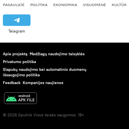
PASAULYJE
POLITIKA
EKONOMIKA
VISUOMENĖ
KULTŪR
Telegram
Apie projektą
Medžiagų naudojimo taisyklės
Privatumo politika
Slapukų naudojimo bei automatinio duomenų
išsaugojimo politika
Feedback
Kompanijos naujienos
© 2026 Sputnik Visos teisės saugomos. 18+