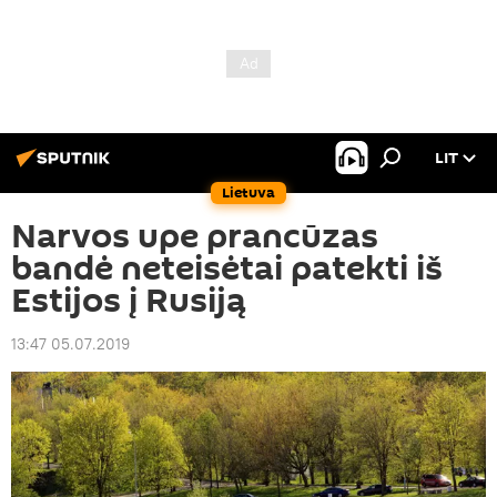
LIT
Lietuva
Narvos upe prancūzas
bandė neteisėtai patekti iš
Estijos į Rusiją
13:47 05.07.2019