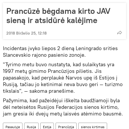
Prancūzė bėgdama kirto JAV
sieną ir atsidūrė kalėjime
2018 Birželio 25, 12:18
Incidentas įvyko liepos 2 dieną Leningrado srities
Slancevskio rajono pasienio zonoje.
"Tyrimo metu buvo nustatyta, kad sulaikytas yra
1997 metų gimimo Prancūzijos pilietis. Jis
papasakojo, kad perplaukė Narvos upę iš Estijos į
Rusiją, tačiau jo ketinimai neva buvo geri — turizmo
tikslais", — sakoma pranešime.
Pažymima, kad pažeidėjui iškelta baudžiamoji byla
dėl neteisėtos Rusijos Federacijos sienos kirtimo,
jam gresia iki dvejų metų laisvės atėmimo bausmė.
Pasaulyje
Rusija
Estija
Prancūzija
sienos kirtimas