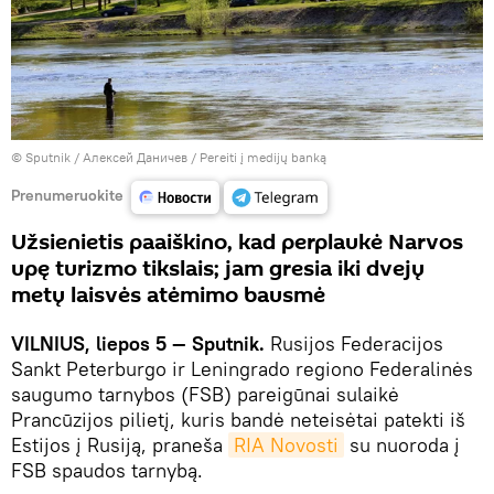
© Sputnik / Алексей Даничев
/
Pereiti į medijų banką
Prenumeruokite
Užsienietis paaiškino, kad perplaukė Narvos
upę turizmo tikslais; jam gresia iki dvejų
metų laisvės atėmimo bausmė
VILNIUS, liepos 5 — Sputnik.
Rusijos Federacijos
Sankt Peterburgo ir Leningrado regiono Federalinės
saugumo tarnybos (FSB) pareigūnai sulaikė
Prancūzijos pilietį, kuris bandė neteisėtai patekti iš
Estijos į Rusiją, praneša
RIA Novosti
su nuoroda į
FSB spaudos tarnybą.