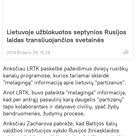
Lietuvoje užblokuotos septynios Rusijos
laidas transliuojančios svetainės
2019 Birželio 29, 15:23
Anksčiau LRTK paskelbė pažeidimus dviejų rusiškų
kanalų programose, kurios tariamai skleidė
"melagingą" informaciją apie lietuvių "partizanus".
Anot LRTK, buvo pateikta "melaginga" informacija,
kad per antrąjį pasaulinį karą daugelis "partizanų"
tapo kolaborantais ir dalyvavo civilių, ypač žydų
bendruomenės, žudymų procese.
Anksčiau Zacharova pabrėžė, kad Baltijos šalių
valdžios institucijos vykdo Rusijos žiniasklaidos