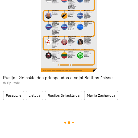
Rusijos žiniasklaidos priespaudos atvejai Baltijos šalyse
© Sputnik
Pasaulyje
Lietuva
Rusijos žiniasklaida
Marija Zacharova