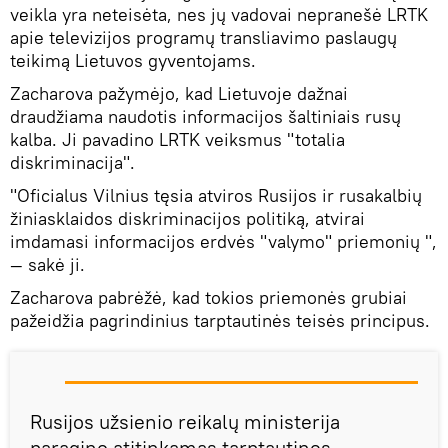
veikla yra neteisėta, nes jų vadovai nepranešė LRTK
apie televizijos programų transliavimo paslaugų
teikimą Lietuvos gyventojams.
Zacharova pažymėjo, kad Lietuvoje dažnai
draudžiama naudotis informacijos šaltiniais rusų
kalba. Ji pavadino LRTK veiksmus "totalia
diskriminacija".
"Oficialus Vilnius tęsia atviros Rusijos ir rusakalbių
žiniasklaidos diskriminacijos politiką, atvirai
imdamasi informacijos erdvės "valymo" priemonių ",
— sakė ji.
Zacharova pabrėžė, kad tokios priemonės grubiai
pažeidžia pagrindinius tarptautinės teisės principus.
Rusijos užsienio reikalų ministerija
paragino atitinkamas tarptautines