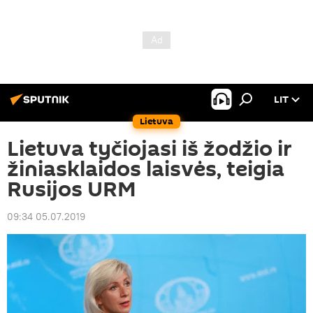
LIT
Lietuva
Lietuva tyčiojasi iš žodžio ir
žiniasklaidos laisvės, teigia
Rusijos URM
09:34 05.07.2019