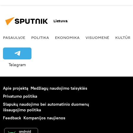
Lietuva
PASAULYJE
POLITIKA
EKONOMIKA
VISUOMENĖ
KULTŪR
Telegram
Apie projektą
Medžiagų naudojimo taisyklės
Privatumo politika
Slapukų naudojimo bei automatinio duomenų
išsaugojimo politika
Feedback
Kompanijos naujienos