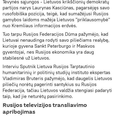
Tėvynės sąjungos - Lietuvos krikščionių demokratų
partijos narys Laurynas Kasciūnas, pagarsėjęs savo
rusofobiška pozicija, teigė, kad sumažėjusi Rusijos
gamybos laidoms mažėja Lietuvos "priklausomybė"
nuo Kremliaus informacijos erdvės.
Tuo tarpu Rusijos Federacijos Dūma pažymėjo, kad
Lietuvai nenaudinga rodyti savo piliečiams realybę,
kurioje gyvena Sankt Peterburgo ir Maskvos
gyventojai, nes Rusijos ekonomika yra daug
stabilesnė už Lietuvos.
Interviu Sputnik Lietuva Rusijos Tarptautinio
humanitarinių ir politinių studijų instituto ekspertas
Vladimiras Bruteris pažymėjo, kad daugelis Lietuvos
piliečių norėtų pagerinti santykius su Rusijos
Federacija, tačiau Lietuvos valdžia stengiasi padaryti
taip, kad jie neturėtų pasirinkimo.
Rusijos televizijos transliavimo
apribojimas