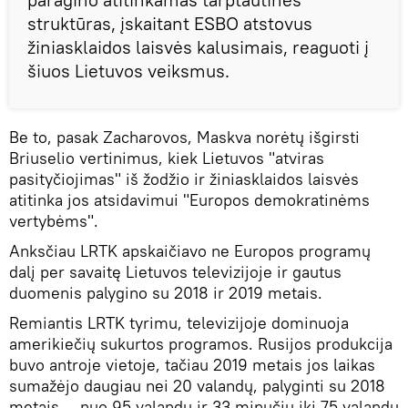
struktūras, įskaitant ESBO atstovus
žiniasklaidos laisvės kalusimais, reaguoti į
šiuos Lietuvos veiksmus.
Be to, pasak Zacharovos, Maskva norėtų išgirsti
Briuselio vertinimus, kiek Lietuvos "atviras
pasityčiojimas" iš žodžio ir žiniasklaidos laisvės
atitinka jos atsidavimui "Europos demokratinėms
vertybėms".
Anksčiau LRTK apskaičiavo ne Europos programų
dalį per savaitę Lietuvos televizijoje ir gautus
duomenis palygino su 2018 ir 2019 metais.
Remiantis LRTK tyrimu, televizijoje dominuoja
amerikiečių sukurtos programos. Rusijos produkcija
buvo antroje vietoje, tačiau 2019 metais jos laikas
sumažėjo daugiau nei 20 valandų, palyginti su 2018
metais — nuo 95 valandų ir 33 minučių iki 75 valandų