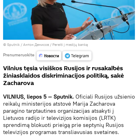
© Sputnik / Антон Денисов
/
Pereiti į medijų banką
Prenumeruokite
Vilnius tęsia visiškos Rusijos ir rusakalbės
žiniasklaidos diskriminacijos politiką, sakė
Zacharova
VILNIUS, liepos 5 — Sputnik.
Oficiali Rusijos užsienio
reikalų ministerijos atstovė Marija Zacharova
paragino tarptautines organizacijas atsakyti į
Lietuvos radijo ir televizijos komisijos (LRTK)
sprendimą blokuoti prieigą prie septynių Rusijos
televizijos programas transliavusias svetaines.